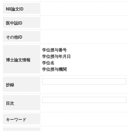
NII論文ID
医中誌ID
その他ID
学位授与番号
学位授与年月日
博士論文情報
学位名
学位授与機関
抄録
目次
キーワード