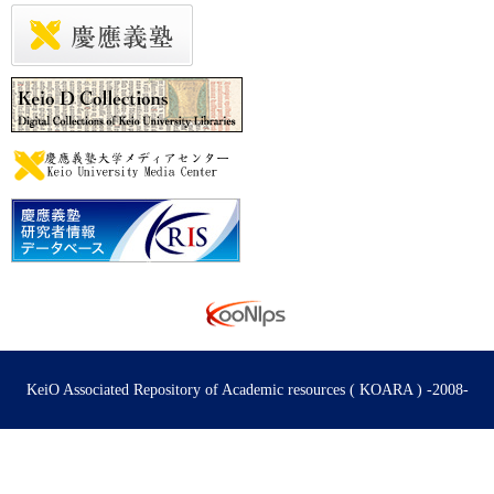
KeiO Associated Repository of Academic resources ( KOARA ) -2008-