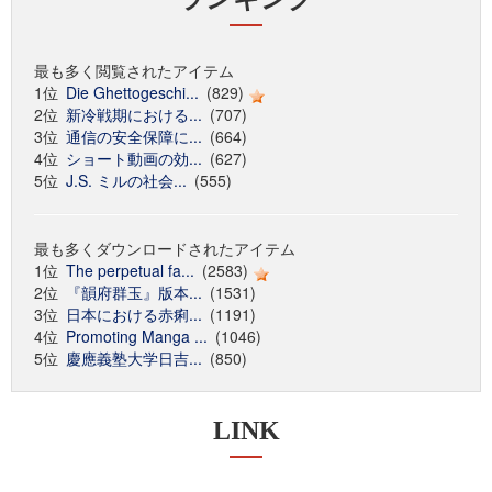
最も多く閲覧されたアイテム
1位
Die Ghettogeschi...
(829)
2位
新冷戦期における...
(707)
3位
通信の安全保障に...
(664)
4位
ショート動画の効...
(627)
5位
J.S. ミルの社会...
(555)
最も多くダウンロードされたアイテム
1位
The perpetual fa...
(2583)
2位
『韻府群玉』版本...
(1531)
3位
日本における赤痢...
(1191)
4位
Promoting Manga ...
(1046)
5位
慶應義塾大学日吉...
(850)
LINK