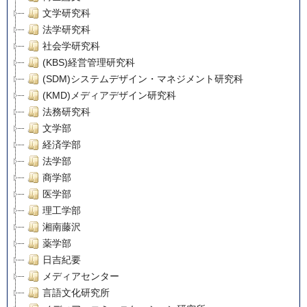
文学研究科
法学研究科
社会学研究科
(KBS)経営管理研究科
(SDM)システムデザイン・マネジメント研究科
(KMD)メディアデザイン研究科
法務研究科
文学部
経済学部
法学部
商学部
医学部
理工学部
湘南藤沢
薬学部
日吉紀要
メディアセンター
言語文化研究所