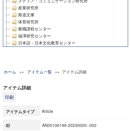
メディア・コミュニケーション研究所
産業研究所
斯道文庫
体育研究所
教職課程センター
福澤研究センター
日本語・日本文化教育センター
アート・センター
外国語教育研究センター
デジタルメディア・コンテンツ統合研究センター
ホーム
»»
グローバルリサーチインスティテュート
アイテム一覧
»» アイテム詳細
塾内助成報告書
科学研究費補助金研究成果報告書
アイテム詳細
21世紀COEプログラム
慶應義塾大学グローバルCOEプログラム市民社会ガバナンス
慶應義塾大学グローバルCOEプログラム論理と感性の先端的
Article
アイテムタイプ
博士課程教育リーディングプログラム「超成熟社会発展のサ
学術雑誌掲載論文等(8)
AN00106199-20230000--002
ID
その他