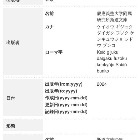
名前
慶應義塾大学附属
研究所斯道文庫
カナ
ケイオウ ギジュク
ダイガク フゾク ケ
ンキュウジョ シド
出版者
ウ ブンコ
ローマ字
Keiō gijuku
daigaku fuzoku
kenkyūjo Shidō
bunko
出版年(from:yyyy)
2024
出版年(to:yyyy)
作成日(yyyy-mm-dd)
日付
更新日(yyyy-mm-dd)
記録日(yyyy-mm-dd)
形態
名前
斯道文庫論集