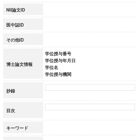
NII論文ID
医中誌ID
その他ID
学位授与番号
学位授与年月日
博士論文情報
学位名
学位授与機関
抄録
目次
キーワード