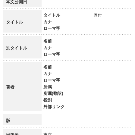
本文公開日
タイトル
奥付
カナ
タイトル
ローマ字
名前
カナ
別タイトル
ローマ字
名前
カナ
ローマ字
所属
著者
所属(翻訳)
役割
外部リンク
版
東京
出版地