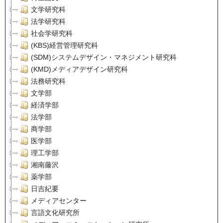
文学研究科
法学研究科
社会学研究科
(KBS)経営管理研究科
(SDM)システムデザイン・マネジメント研究科
(KMD)メディアデザイン研究科
法務研究科
文学部
経済学部
法学部
商学部
医学部
理工学部
湘南藤沢
薬学部
日吉紀要
メディアセンター
言語文化研究所