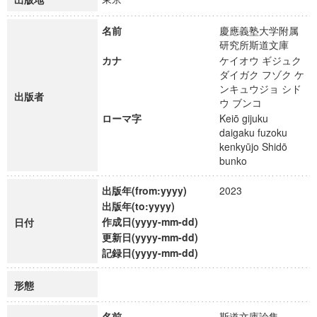
名前
慶應義塾大学附属
研究所斯道文庫
カナ
ケイオウ ギジュク
ダイガク フゾク ケ
ンキュウジョ シド
出版者
ウ ブンコ
ローマ字
Keiō gijuku
daigaku fuzoku
kenkyūjo Shidō
bunko
出版年(from:yyyy)
2023
出版年(to:yyyy)
作成日(yyyy-mm-dd)
日付
更新日(yyyy-mm-dd)
記録日(yyyy-mm-dd)
形態
名前
斯道文庫論集