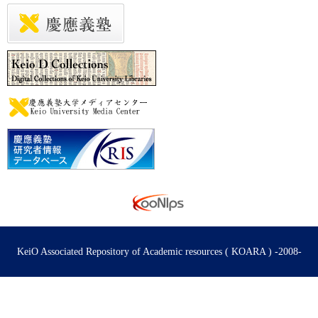
KeiO Associated Repository of Academic resources ( KOARA ) -2008-