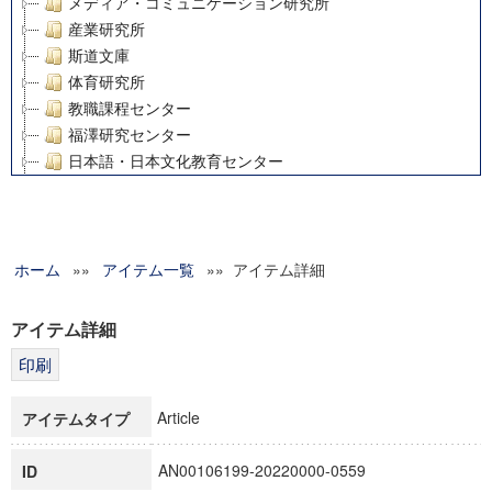
メディア・コミュニケーション研究所
産業研究所
斯道文庫
体育研究所
教職課程センター
福澤研究センター
日本語・日本文化教育センター
アート・センター
外国語教育研究センター
デジタルメディア・コンテンツ統合研究センター
ホーム
»»
グローバルリサーチインスティテュート
アイテム一覧
»» アイテム詳細
塾内助成報告書
科学研究費補助金研究成果報告書
アイテム詳細
21世紀COEプログラム
慶應義塾大学グローバルCOEプログラム市民社会ガバナンス
慶應義塾大学グローバルCOEプログラム論理と感性の先端的
Article
アイテムタイプ
博士課程教育リーディングプログラム「超成熟社会発展のサ
学術雑誌掲載論文等(8)
AN00106199-20220000-0559
ID
その他