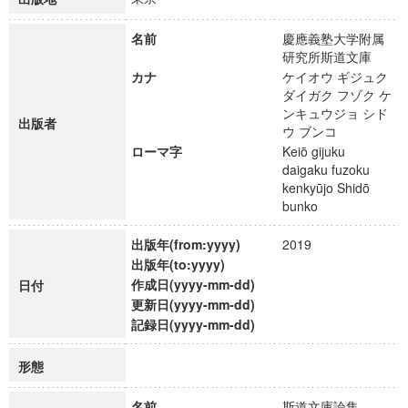
名前
慶應義塾大学附属
研究所斯道文庫
カナ
ケイオウ ギジュク
ダイガク フゾク ケ
ンキュウジョ シド
出版者
ウ ブンコ
ローマ字
Keiō gijuku
daigaku fuzoku
kenkyūjo Shidō
bunko
出版年(from:yyyy)
2019
出版年(to:yyyy)
作成日(yyyy-mm-dd)
日付
更新日(yyyy-mm-dd)
記録日(yyyy-mm-dd)
形態
名前
斯道文庫論集