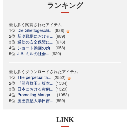
ランキング
最も多く閲覧されたアイテム
1位
Die Ghettogeschi...
(828)
2位
新冷戦期における...
(689)
3位
通信の安全保障に...
(676)
4位
ショート動画の効...
(658)
5位
J.S. ミルの社会...
(620)
最も多くダウンロードされたアイテム
1位
The perpetual fa...
(2552)
2位
『韻府群玉』版本...
(1534)
3位
日本における赤痢...
(1329)
4位
Promoting Manga ...
(1053)
5位
慶應義塾大学日吉...
(859)
LINK