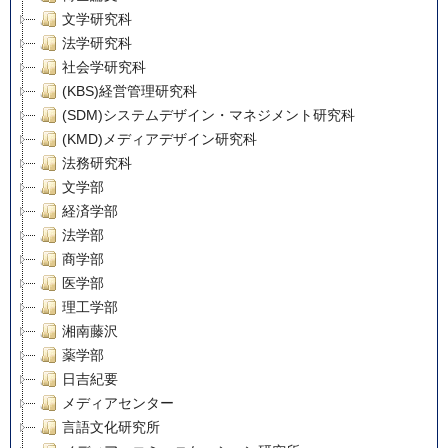
文学研究科
法学研究科
社会学研究科
(KBS)経営管理研究科
(SDM)システムデザイン・マネジメント研究科
(KMD)メディアデザイン研究科
法務研究科
文学部
経済学部
法学部
商学部
医学部
理工学部
湘南藤沢
薬学部
日吉紀要
メディアセンター
言語文化研究所