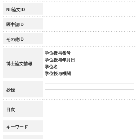
NII論文ID
医中誌ID
その他ID
学位授与番号
学位授与年月日
博士論文情報
学位名
学位授与機関
抄録
目次
キーワード