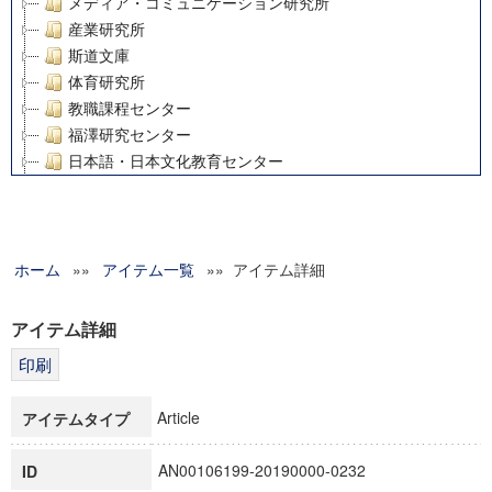
メディア・コミュニケーション研究所
産業研究所
斯道文庫
体育研究所
教職課程センター
福澤研究センター
日本語・日本文化教育センター
アート・センター
外国語教育研究センター
デジタルメディア・コンテンツ統合研究センター
ホーム
»»
グローバルリサーチインスティテュート
アイテム一覧
»» アイテム詳細
塾内助成報告書
科学研究費補助金研究成果報告書
アイテム詳細
21世紀COEプログラム
慶應義塾大学グローバルCOEプログラム市民社会ガバナンス
慶應義塾大学グローバルCOEプログラム論理と感性の先端的
Article
アイテムタイプ
博士課程教育リーディングプログラム「超成熟社会発展のサ
学術雑誌掲載論文等(8)
AN00106199-20190000-0232
ID
その他