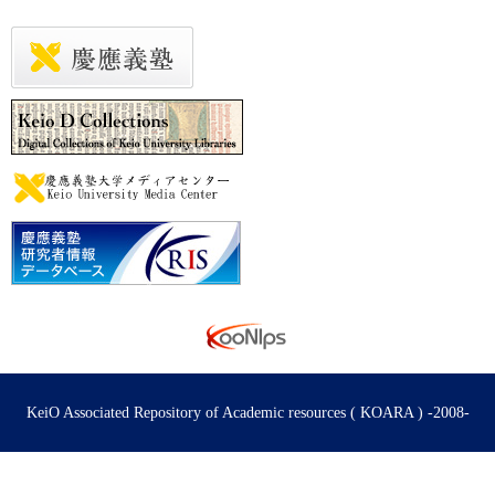
KeiO Associated Repository of Academic resources ( KOARA ) -2008-