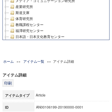
メディア・コミュニケーション研究所
産業研究所
斯道文庫
体育研究所
教職課程センター
福澤研究センター
日本語・日本文化教育センター
アート・センター
外国語教育研究センター
デジタルメディア・コンテンツ統合研究センター
ホーム
»»
グローバルリサーチインスティテュート
アイテム一覧
»» アイテム詳細
塾内助成報告書
科学研究費補助金研究成果報告書
アイテム詳細
21世紀COEプログラム
慶應義塾大学グローバルCOEプログラム市民社会ガバナンス
慶應義塾大学グローバルCOEプログラム論理と感性の先端的
Article
アイテムタイプ
博士課程教育リーディングプログラム「超成熟社会発展のサ
学術雑誌掲載論文等(8)
AN00106199-20190000-0001
ID
その他