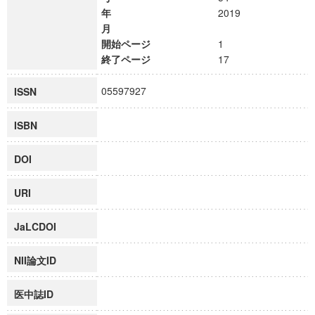
年
2019
月
開始ページ
1
終了ページ
17
05597927
ISSN
ISBN
DOI
URI
JaLCDOI
NII論文ID
医中誌ID