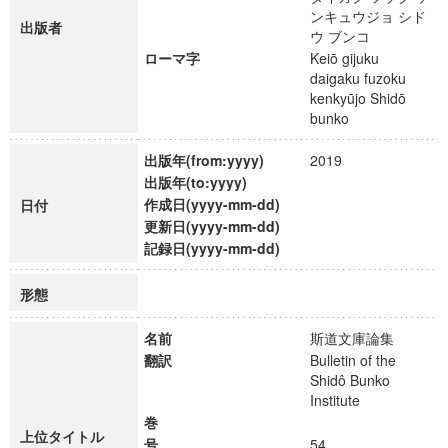
ンキュウジョ シド
出版者
ウ ブンコ
ローマ字
Keiō gijuku
daigaku fuzoku
kenkyūjo Shidō
bunko
出版年(from:yyyy)
2019
出版年(to:yyyy)
作成日(yyyy-mm-dd)
日付
更新日(yyyy-mm-dd)
記録日(yyyy-mm-dd)
形態
名前
斯道文庫論集
翻訳
Bulletin of the
Shidô Bunko
Institute
巻
上位タイトル
号
54