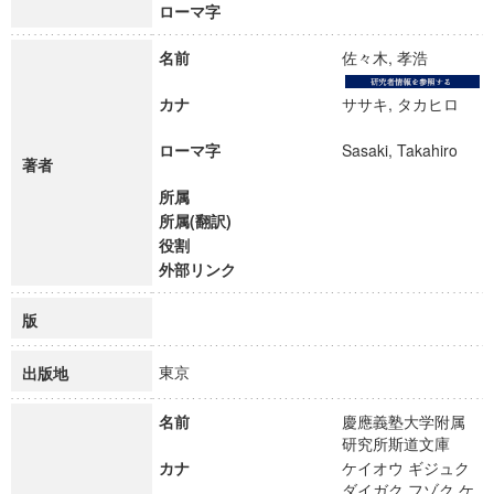
ローマ字
名前
佐々木, 孝浩
カナ
ササキ, タカヒロ
ローマ字
Sasaki, Takahiro
著者
所属
所属(翻訳)
役割
外部リンク
版
東京
出版地
名前
慶應義塾大学附属
研究所斯道文庫
カナ
ケイオウ ギジュク
ダイガク フゾク ケ