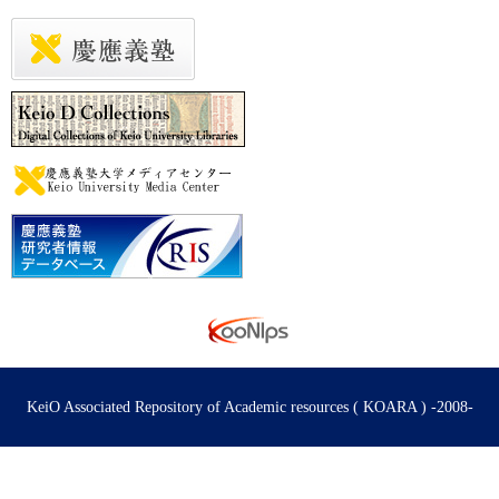
KeiO Associated Repository of Academic resources ( KOARA ) -2008-