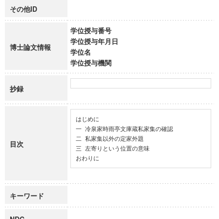
その他ID
学位授与番号
学位授与年月日
博士論文情報
学位名
学位授与機関
抄録
はじめに

一 冷泉家時雨亭文庫蔵私家集の確認

二 私家集以外の定家外題

目次
三 左寄りという位置の意味

おわりに
キーワード