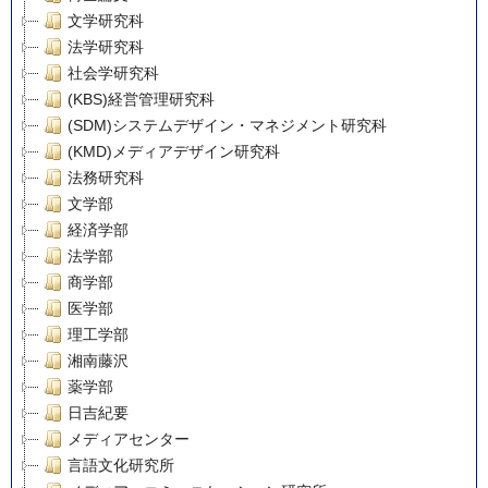
文学研究科
法学研究科
社会学研究科
(KBS)経営管理研究科
(SDM)システムデザイン・マネジメント研究科
(KMD)メディアデザイン研究科
法務研究科
文学部
経済学部
法学部
商学部
医学部
理工学部
湘南藤沢
薬学部
日吉紀要
メディアセンター
言語文化研究所