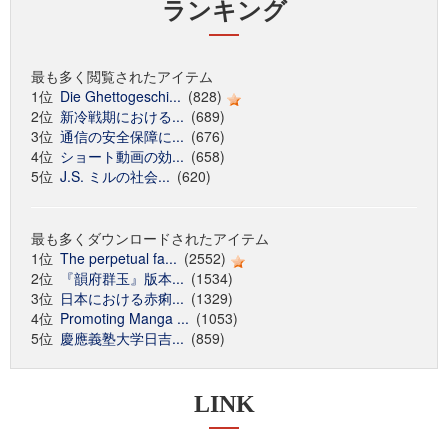
ランキング
最も多く閲覧されたアイテム
1位
Die Ghettogeschi...
(828)
2位
新冷戦期における...
(689)
3位
通信の安全保障に...
(676)
4位
ショート動画の効...
(658)
5位
J.S. ミルの社会...
(620)
最も多くダウンロードされたアイテム
1位
The perpetual fa...
(2552)
2位
『韻府群玉』版本...
(1534)
3位
日本における赤痢...
(1329)
4位
Promoting Manga ...
(1053)
5位
慶應義塾大学日吉...
(859)
LINK