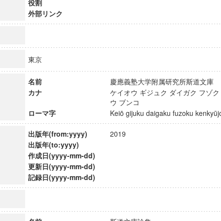
役割
外部リンク
東京
名前
慶應義塾大学附属研究所斯道文
カナ
ケイオウ ギジュク ダイガク フゾク
ウ ブンコ
ローマ字
Keiō gijuku daigaku fuzoku kenky
出版年(from:yyyy)
2019
出版年(to:yyyy)
作成日(yyyy-mm-dd)
更新日(yyyy-mm-dd)
ンス教育研究センター
記録日(yyyy-mm-dd)
端的教育研究拠点
のサイエンス」