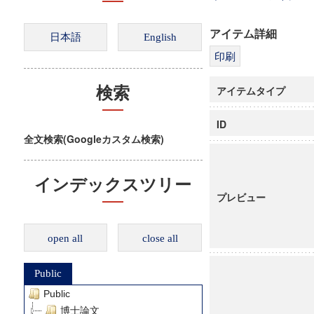
アイテム詳細
アイテムタイプ
検索
ID
全文検索(Googleカスタム検索)
インデックスツリー
プレビュー
open all
close all
Public
Public
博士論文