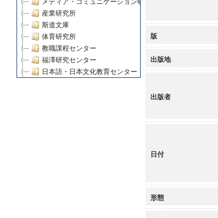
メディア・コミュニケーション研究所
産業研究所
斯道文庫
版
体育研究所
教職課程センター
出版地
福澤研究センター
日本語・日本文化教育センター
アート・センター
外国語教育研究センター
出版者
デジタルメディア・コンテンツ統合研究センター
グローバルリサーチインスティテュート
塾内助成報告書
科学研究費補助金研究成果報告書
日付
21世紀COEプログラム
慶應義塾大学グローバルCOEプログラム市民社会ガバナ
慶應義塾大学グローバルCOEプログラム論理と感性の先
博士課程教育リーディングプログラム「超成熟社会発展
形態
学術雑誌掲載論文等(8)
その他