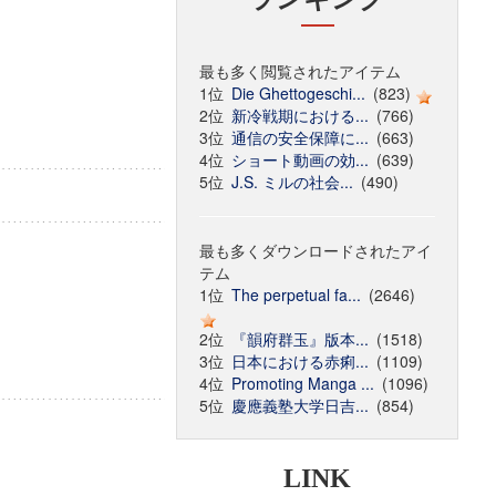
最も多く閲覧されたアイテム
1位
Die Ghettogeschi...
(823)
2位
新冷戦期における...
(766)
3位
通信の安全保障に...
(663)
4位
ショート動画の効...
(639)
5位
J.S. ミルの社会...
(490)
最も多くダウンロードされたアイ
テム
1位
The perpetual fa...
(2646)
2位
『韻府群玉』版本...
(1518)
3位
日本における赤痢...
(1109)
4位
Promoting Manga ...
(1096)
5位
慶應義塾大学日吉...
(854)
LINK