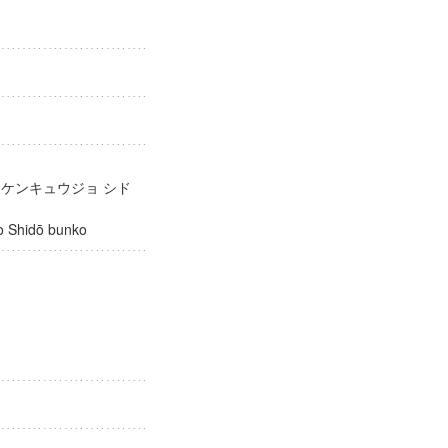
庫
 ケンキュウジョ シド
ūjo Shidō bunko