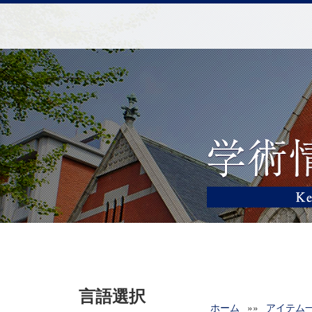
言語選択
ホーム
»»
アイテム