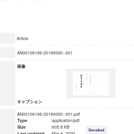
Article
AN00106199-20190000--001
画像
キャプション
AN00106199-20190000--001.pdf
Type
:application/pdf
Size
:605.8 KB
Download
Last updated
:Mar 6, 2020