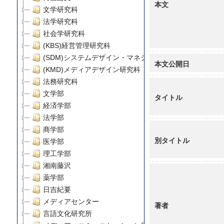
本文
文学研究科
法学研究科
社会学研究科
(KBS)経営管理研究科
(SDM)システムデザイン・マネジメント研究科
本文公開日
(KMD)メディアデザイン研究科
法務研究科
文学部
タイトル
経済学部
法学部
商学部
別タイトル
医学部
理工学部
湘南藤沢
薬学部
日吉紀要
メディアセンター
著者
言語文化研究所