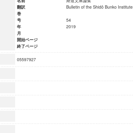
名前
斯道文庫論集
翻訳
Bulletin of the Shidô Bunko Instit
巻
号
54
年
2019
月
開始ページ
終了ページ
05597927