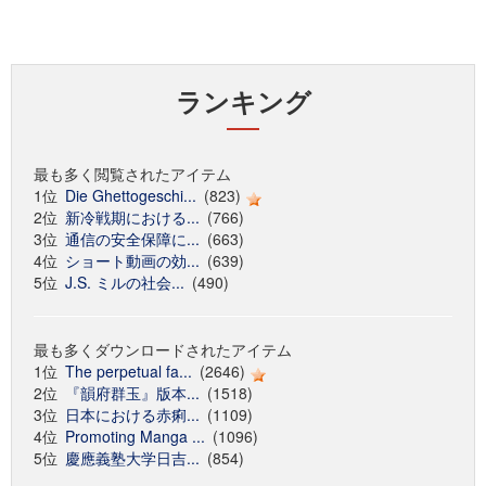
ランキング
最も多く閲覧されたアイテム
1位
Die Ghettogeschi...
(823)
2位
新冷戦期における...
(766)
3位
通信の安全保障に...
(663)
4位
ショート動画の効...
(639)
5位
J.S. ミルの社会...
(490)
最も多くダウンロードされたアイテム
1位
The perpetual fa...
(2646)
2位
『韻府群玉』版本...
(1518)
3位
日本における赤痢...
(1109)
4位
Promoting Manga ...
(1096)
5位
慶應義塾大学日吉...
(854)