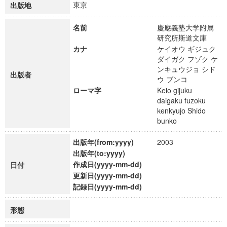
東京
出版地
名前
慶應義塾大学附属
研究所斯道文庫
カナ
ケイオウ ギジュク
ダイガク フゾク ケ
ンキュウジョ シド
出版者
ウ ブンコ
ローマ字
Keio gijuku
daigaku fuzoku
kenkyujo Shido
bunko
出版年(from:yyyy)
2003
出版年(to:yyyy)
作成日(yyyy-mm-dd)
日付
更新日(yyyy-mm-dd)
記録日(yyyy-mm-dd)
形態