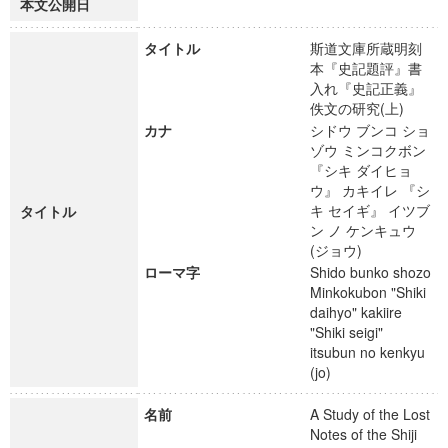
本文公開日
タイトル
斯道文庫所蔵明刻
本『史記題評』書
入れ『史記正義』
佚文の研究(上)
カナ
シドウ ブンコ ショ
ゾウ ミンコクボン
『シキ ダイヒョ
ウ』 カキイレ 『シ
キ セイギ』 イツブ
タイトル
ン ノ ケンキュウ
(ジョウ)
ローマ字
Shido bunko shozo
Minkokubon "Shiki
daihyo" kakiire
"Shiki seigi"
itsubun no kenkyu
(jo)
名前
A Study of the Lost
Notes of the Shiji