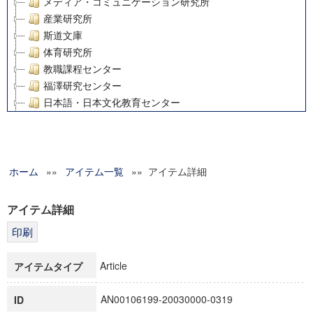
メディア・コミュニケーション研究所
産業研究所
斯道文庫
体育研究所
教職課程センター
福澤研究センター
日本語・日本文化教育センター
アート・センター
外国語教育研究センター
デジタルメディア・コンテンツ統合研究センター
ホーム
»»
グローバルリサーチインスティテュート
アイテム一覧
»» アイテム詳細
塾内助成報告書
科学研究費補助金研究成果報告書
アイテム詳細
21世紀COEプログラム
慶應義塾大学グローバルCOEプログラム市民社会ガバナンス
慶應義塾大学グローバルCOEプログラム論理と感性の先端的
Article
アイテムタイプ
博士課程教育リーディングプログラム「超成熟社会発展のサ
学術雑誌掲載論文等(8)
AN00106199-20030000-0319
ID
その他