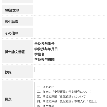
NII論文ID
医中誌ID
その他ID
学位授与番号
学位授与年月日
博士論文情報
学位名
学位授与機関
抄録
一、はじめに

二、従来の『史記正義』佚文研究について

三、斯道文庫蔵『史記題評』について

目次
四、斯道文庫蔵『史記題評』本書入れ『史記正
義』佚文翻刻