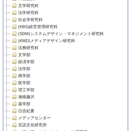
文学研究科
法学研究科
社会学研究科
(KBS)経営管理研究科
(SDM)システムデザイン・マネジメント研究科
(KMD)メディアデザイン研究科
法務研究科
文学部
経済学部
法学部
商学部
医学部
理工学部
湘南藤沢
薬学部
日吉紀要
メディアセンター
言語文化研究所