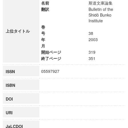
名前
斯道文庫論集
翻訳
Bulletin of the
Shidô Bunko
Institute
巻
上位タイトル
号
38
年
2003
月
開始ページ
319
終了ページ
351
05597927
ISSN
ISBN
DOI
URI
JaLCDOI