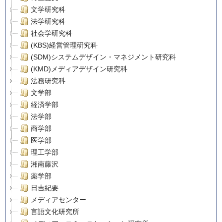
文学研究科
法学研究科
社会学研究科
(KBS)経営管理研究科
(SDM)システムデザイン・マネジメント研究科
(KMD)メディアデザイン研究科
法務研究科
文学部
経済学部
法学部
商学部
医学部
理工学部
湘南藤沢
薬学部
日吉紀要
メディアセンター
言語文化研究所