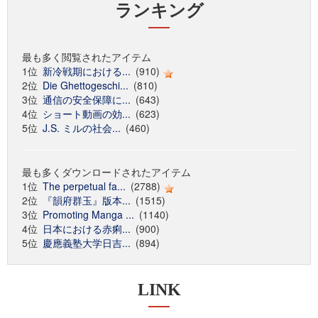
ランキング
最も多く閲覧されたアイテム
1位
新冷戦期における...
(910)
2位
Die Ghettogeschi...
(810)
3位
通信の安全保障に...
(643)
4位
ショート動画の効...
(623)
5位
J.S. ミルの社会...
(460)
最も多くダウンロードされたアイテム
1位
The perpetual fa...
(2788)
2位
『韻府群玉』版本...
(1515)
3位
Promoting Manga ...
(1140)
4位
日本における赤痢...
(900)
5位
慶應義塾大学日吉...
(894)
LINK