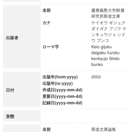
名前
慶應義塾大学附属
研究所斯道文庫
カナ
ケイオウ ギジュク
ダイガク フゾク ケ
ンキュウジョ シド
出版者
ウ ブンコ
ローマ字
Keio gijuku
daigaku fuzoku
kenkyujo Shido
bunko
出版年(from:yyyy)
2002
出版年(to:yyyy)
作成日(yyyy-mm-dd)
日付
更新日(yyyy-mm-dd)
記録日(yyyy-mm-dd)
形態
名前
斯道文庫論集