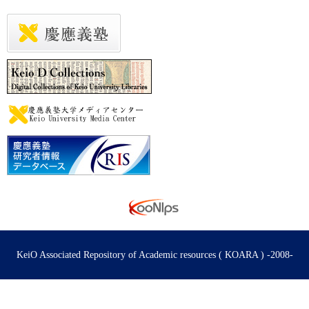
KeiO Associated Repository of Academic resources ( KOARA ) -2008-