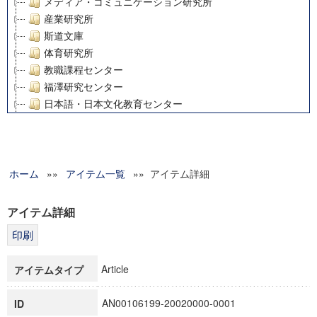
メディア・コミュニケーション研究所
産業研究所
斯道文庫
体育研究所
教職課程センター
福澤研究センター
日本語・日本文化教育センター
アート・センター
外国語教育研究センター
デジタルメディア・コンテンツ統合研究センター
ホーム
»»
グローバルリサーチインスティテュート
アイテム一覧
»» アイテム詳細
塾内助成報告書
科学研究費補助金研究成果報告書
アイテム詳細
21世紀COEプログラム
慶應義塾大学グローバルCOEプログラム市民社会ガバナンス
慶應義塾大学グローバルCOEプログラム論理と感性の先端的
Article
アイテムタイプ
博士課程教育リーディングプログラム「超成熟社会発展のサ
学術雑誌掲載論文等(8)
AN00106199-20020000-0001
ID
その他