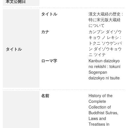
本文公開日
タイトル
漢文大蔵経の歴史 :
特に宋元版大蔵経
について
カナ
カンブン ダイゾウ
キョウ ノ レキシ :
トクニ ソウゲンパ
ン ダイゾウキョウ
タイトル
ニ ツイテ
ローマ字
Kanbun daizokyo
no rekishi : tokuni
Sogenpan
daizokyo ni tsuite
名前
History of the
Complete
Collection of
Buddhist Sutras,
Laws and
Treatises in