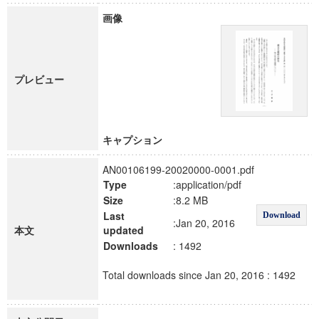
画像
プレビュー
キャプション
AN00106199-20020000-0001.pdf
Type
:application/pdf
Size
:8.2 MB
Last
Download
:Jan 20, 2016
本文
updated
Downloads
: 1492
Total downloads since Jan 20, 2016 : 1492