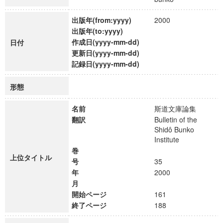
出版年(from:yyyy)
2000
出版年(to:yyyy)
作成日(yyyy-mm-dd)
日付
更新日(yyyy-mm-dd)
記録日(yyyy-mm-dd)
形態
名前
斯道文庫論集
翻訳
Bulletin of the
Shidô Bunko
Institute
巻
上位タイトル
号
35
年
2000
月
開始ページ
161
終了ページ
188