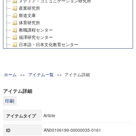
メディア・コミュニケーション研究所
産業研究所
斯道文庫
体育研究所
教職課程センター
福澤研究センター
日本語・日本文化教育センター
アート・センター
外国語教育研究センター
デジタルメディア・コンテンツ統合研究センター
ホーム
»»
グローバルリサーチインスティテュート
アイテム一覧
»» アイテム詳細
塾内助成報告書
科学研究費補助金研究成果報告書
アイテム詳細
21世紀COEプログラム
慶應義塾大学グローバルCOEプログラム市民社会ガバナンス
慶應義塾大学グローバルCOEプログラム論理と感性の先端的
Article
アイテムタイプ
博士課程教育リーディングプログラム「超成熟社会発展のサ
学術雑誌掲載論文等(8)
AN00106199-00000035-0161
ID
その他