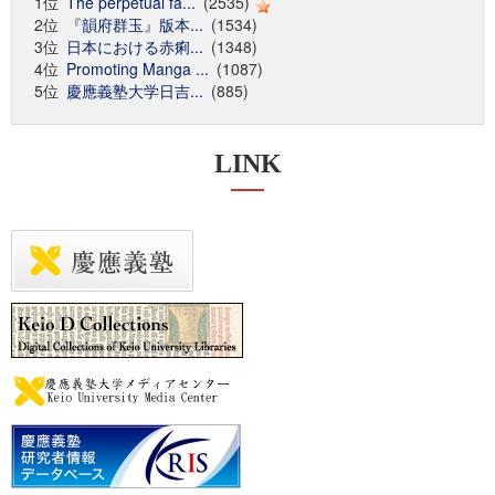
1位
The perpetual fa...
(2535)
2位
『韻府群玉』版本...
(1534)
3位
日本における赤痢...
(1348)
4位
Promoting Manga ...
(1087)
5位
慶應義塾大学日吉...
(885)
LINK