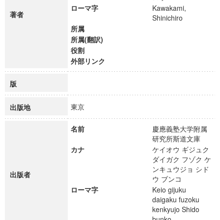
ローマ字
Kawakami,
著者
Shinichiro
所属
所属(翻訳)
役割
外部リンク
版
東京
出版地
名前
慶應義塾大学附属
研究所斯道文庫
カナ
ケイオウ ギジュク
ダイガク フゾク ケ
ンキュウジョ シド
出版者
ウ ブンコ
ローマ字
Keio gijuku
daigaku fuzoku
kenkyujo Shido
bunko