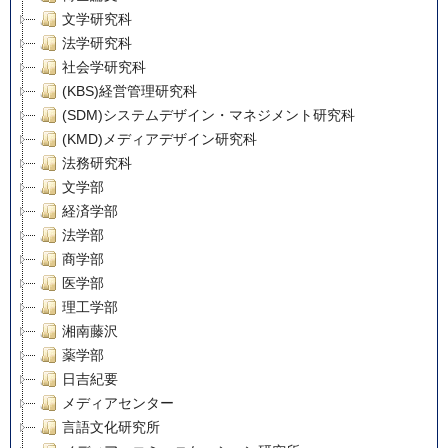
文学研究科
法学研究科
社会学研究科
(KBS)経営管理研究科
(SDM)システムデザイン・マネジメント研究科
(KMD)メディアデザイン研究科
法務研究科
文学部
経済学部
法学部
商学部
医学部
理工学部
湘南藤沢
薬学部
日吉紀要
メディアセンター
言語文化研究所