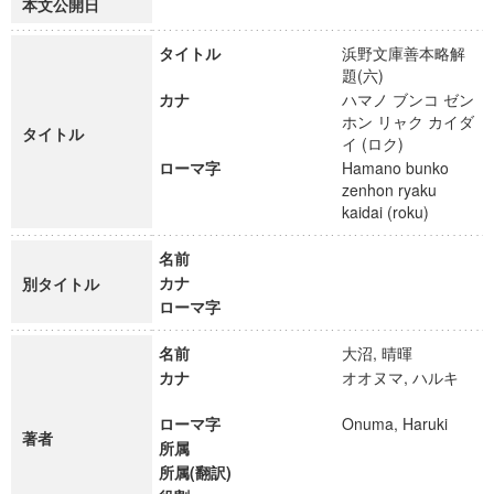
本文公開日
タイトル
浜野文庫善本略解
題(六)
カナ
ハマノ ブンコ ゼン
ホン リャク カイダ
タイトル
イ (ロク)
ローマ字
Hamano bunko
zenhon ryaku
kaidai (roku)
名前
カナ
別タイトル
ローマ字
名前
大沼, 晴暉
カナ
オオヌマ, ハルキ
ローマ字
Onuma, Haruki
著者
所属
所属(翻訳)