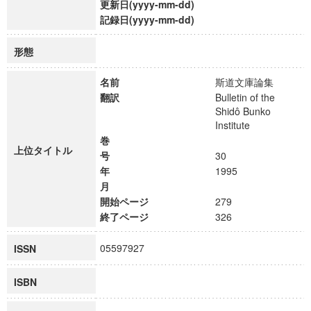
更新日(yyyy-mm-dd)
記録日(yyyy-mm-dd)
形態
名前
斯道文庫論集
翻訳
Bulletin of the
Shidô Bunko
Institute
巻
上位タイトル
号
30
年
1995
月
開始ページ
279
終了ページ
326
05597927
ISSN
ISBN