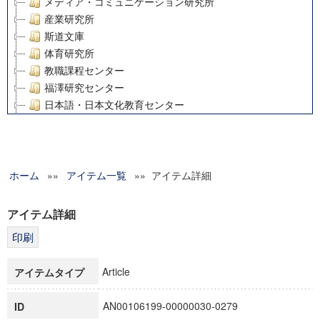
メディア・コミュニケーション研究所
産業研究所
斯道文庫
体育研究所
教職課程センター
福澤研究センター
日本語・日本文化教育センター
アート・センター
外国語教育研究センター
デジタルメディア・コンテンツ統合研究センター
ホーム
»»
グローバルリサーチインスティテュート
アイテム一覧
»» アイテム詳細
塾内助成報告書
科学研究費補助金研究成果報告書
アイテム詳細
21世紀COEプログラム
慶應義塾大学グローバルCOEプログラム市民社会ガバナンス
慶應義塾大学グローバルCOEプログラム論理と感性の先端的
Article
アイテムタイプ
博士課程教育リーディングプログラム「超成熟社会発展のサ
学術雑誌掲載論文等(8)
AN00106199-00000030-0279
ID
その他