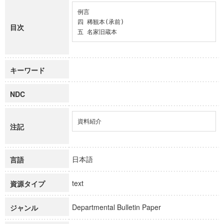
例言

四 稀観本(承前)

目次
五 名家旧蔵本
キーワード
NDC
資料紹介
注記
日本語
言語
text
資源タイプ
Departmental Bulletin Paper
ジャンル