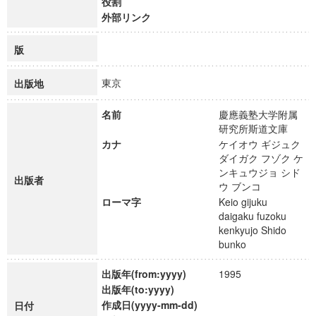
役割
外部リンク
版
東京
出版地
名前
慶應義塾大学附属
研究所斯道文庫
カナ
ケイオウ ギジュク
ダイガク フゾク ケ
ンキュウジョ シド
出版者
ウ ブンコ
ローマ字
Keio gijuku
daigaku fuzoku
kenkyujo Shido
bunko
出版年(from:yyyy)
1995
出版年(to:yyyy)
作成日(yyyy-mm-dd)
日付