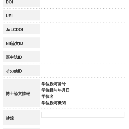
DOI
URI
JaLCDOI
NII論文ID
医中誌ID
その他ID
学位授与番号
学位授与年月日
博士論文情報
学位名
学位授与機関
抄録