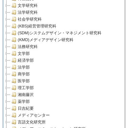
文学研究科
法学研究科
社会学研究科
(KBS)経営管理研究科
(SDM)システムデザイン・マネジメント研究科
(KMD)メディアデザイン研究科
法務研究科
文学部
経済学部
法学部
商学部
医学部
理工学部
湘南藤沢
薬学部
日吉紀要
メディアセンター
言語文化研究所