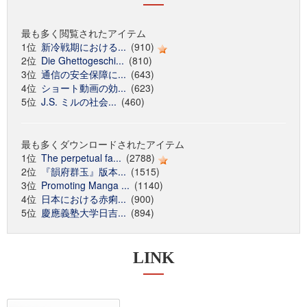
最も多く閲覧されたアイテム
1位
新冷戦期における...
(910)
2位
Die Ghettogeschi...
(810)
3位
通信の安全保障に...
(643)
4位
ショート動画の効...
(623)
5位
J.S. ミルの社会...
(460)
最も多くダウンロードされたアイテム
1位
The perpetual fa...
(2788)
2位
『韻府群玉』版本...
(1515)
3位
Promoting Manga ...
(1140)
4位
日本における赤痢...
(900)
5位
慶應義塾大学日吉...
(894)
LINK