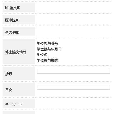
NII論文ID
医中誌ID
その他ID
学位授与番号
学位授与年月日
博士論文情報
学位名
学位授与機関
抄録
目次
キーワード