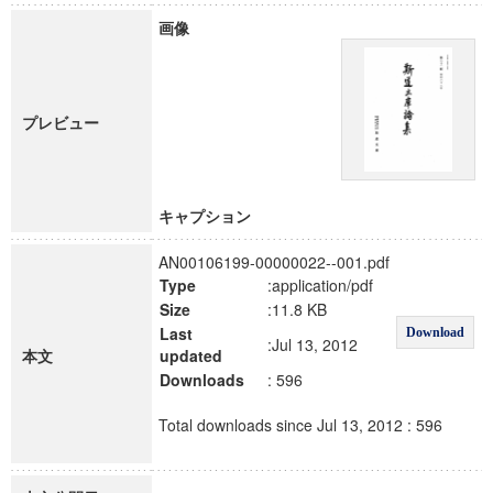
画像
プレビュー
キャプション
AN00106199-00000022--001.pdf
Type
:application/pdf
Size
:11.8 KB
Last
Download
:Jul 13, 2012
本文
updated
Downloads
: 596
Total downloads since Jul 13, 2012 : 596