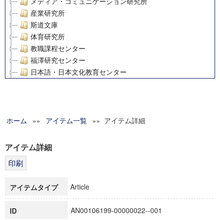
メディア・コミュニケーション研究所
産業研究所
斯道文庫
体育研究所
教職課程センター
福澤研究センター
日本語・日本文化教育センター
アート・センター
外国語教育研究センター
デジタルメディア・コンテンツ統合研究センター
ホーム
»»
グローバルリサーチインスティテュート
アイテム一覧
»» アイテム詳細
塾内助成報告書
科学研究費補助金研究成果報告書
アイテム詳細
21世紀COEプログラム
慶應義塾大学グローバルCOEプログラム市民社会ガバナンス
慶應義塾大学グローバルCOEプログラム論理と感性の先端的
Article
アイテムタイプ
博士課程教育リーディングプログラム「超成熟社会発展のサ
学術雑誌掲載論文等(8)
AN00106199-00000022--001
ID
その他