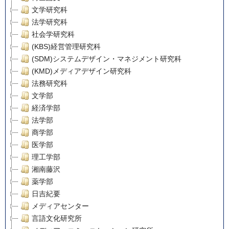
文学研究科
法学研究科
社会学研究科
(KBS)経営管理研究科
(SDM)システムデザイン・マネジメント研究科
(KMD)メディアデザイン研究科
法務研究科
文学部
経済学部
法学部
商学部
医学部
理工学部
湘南藤沢
薬学部
日吉紀要
メディアセンター
言語文化研究所