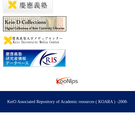
KeiO Associated Repository of Academic resources ( KOARA ) -2008-