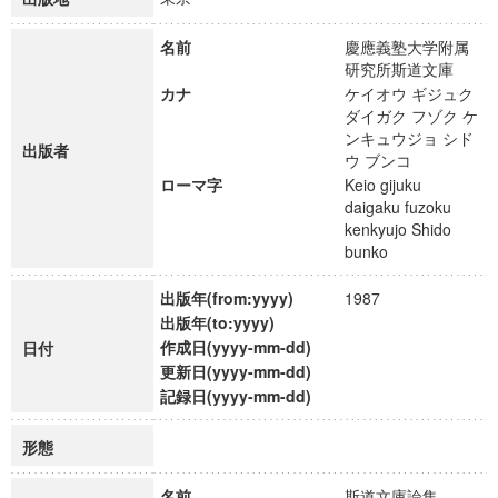
名前
慶應義塾大学附属
研究所斯道文庫
カナ
ケイオウ ギジュク
ダイガク フゾク ケ
ンキュウジョ シド
出版者
ウ ブンコ
ローマ字
Keio gijuku
daigaku fuzoku
kenkyujo Shido
bunko
出版年(from:yyyy)
1987
出版年(to:yyyy)
作成日(yyyy-mm-dd)
日付
更新日(yyyy-mm-dd)
記録日(yyyy-mm-dd)
形態
名前
斯道文庫論集