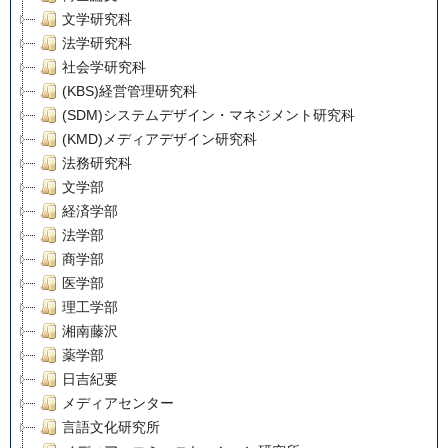
文学研究科
法学研究科
社会学研究科
(KBS)経営管理研究科
(SDM)システムデザイン・マネジメント研究科
(KMD)メディアデザイン研究科
法務研究科
文学部
経済学部
法学部
商学部
医学部
理工学部
湘南藤沢
薬学部
日吉紀要
メディアセンター
言語文化研究所