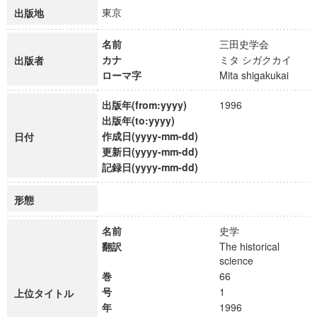
東京
出版地
名前
三田史学会
カナ
ミタ シガクカイ
出版者
ローマ字
Mita shigakukai
出版年(from:yyyy)
1996
出版年(to:yyyy)
作成日(yyyy-mm-dd)
日付
更新日(yyyy-mm-dd)
記録日(yyyy-mm-dd)
形態
名前
史学
翻訳
The historical
science
巻
66
号
1
上位タイトル
年
1996