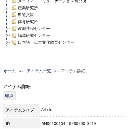
メディア・コミュニケーション研究所
産業研究所
斯道文庫
体育研究所
教職課程センター
福澤研究センター
日本語・日本文化教育センター
アート・センター
外国語教育研究センター
デジタルメディア・コンテンツ統合研究センター
ホーム
»»
グローバルリサーチインスティテュート
アイテム一覧
»» アイテム詳細
塾内助成報告書
科学研究費補助金研究成果報告書
アイテム詳細
21世紀COEプログラム
慶應義塾大学グローバルCOEプログラム市民社会ガバナンス
慶應義塾大学グローバルCOEプログラム論理と感性の先端的
Article
アイテムタイプ
博士課程教育リーディングプログラム「超成熟社会発展のサ
学術雑誌掲載論文等(8)
AN00100104-19960900-0149
ID
その他