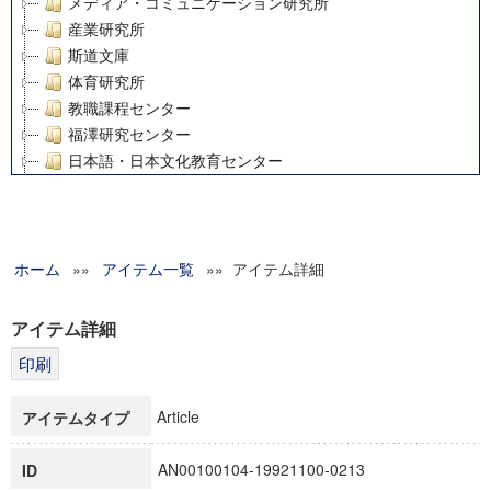
メディア・コミュニケーション研究所
産業研究所
斯道文庫
体育研究所
教職課程センター
福澤研究センター
日本語・日本文化教育センター
アート・センター
外国語教育研究センター
デジタルメディア・コンテンツ統合研究センター
ホーム
»»
グローバルリサーチインスティテュート
アイテム一覧
»» アイテム詳細
塾内助成報告書
科学研究費補助金研究成果報告書
アイテム詳細
21世紀COEプログラム
慶應義塾大学グローバルCOEプログラム市民社会ガバナンス
慶應義塾大学グローバルCOEプログラム論理と感性の先端的
Article
アイテムタイプ
博士課程教育リーディングプログラム「超成熟社会発展のサ
学術雑誌掲載論文等(8)
AN00100104-19921100-0213
ID
その他