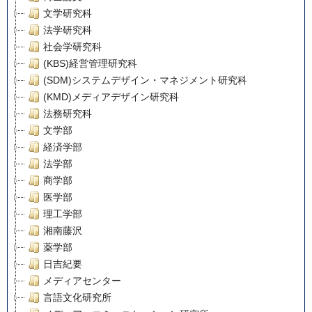
文学研究科
法学研究科
社会学研究科
(KBS)経営管理研究科
(SDM)システムデザイン・マネジメント研究科
(KMD)メディアデザイン研究科
法務研究科
文学部
経済学部
法学部
商学部
医学部
理工学部
湘南藤沢
薬学部
日吉紀要
メディアセンター
言語文化研究所