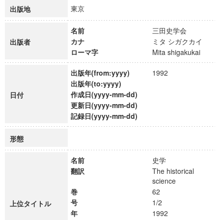
東京
出版地
名前
三田史学会
カナ
ミタ シガクカイ
出版者
ローマ字
Mita shigakukai
出版年(from:yyyy)
1992
出版年(to:yyyy)
作成日(yyyy-mm-dd)
日付
更新日(yyyy-mm-dd)
記録日(yyyy-mm-dd)
形態
名前
史学
翻訳
The historical
science
巻
62
号
1/2
上位タイトル
年
1992