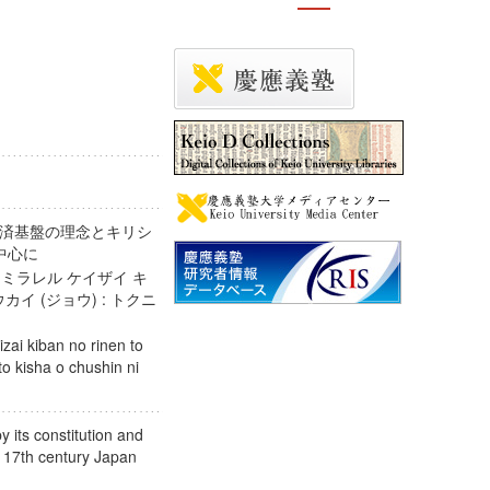
済基盤の理念とキリシ
捨を中心に
 ミラレル ケイザイ キ
カイ (ジョウ) : トクニ
ニ
izai kiban no rinen to
 to kisha o chushin ni
 its constitution and
nd 17th century Japan