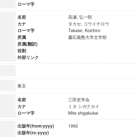
ローマ字
名前
高瀬, 弘一郎
カナ
タカセ, コウイチロウ
ローマ字
Takase, Koichiro
所属
慶応義塾大学文学部
所属(翻訳)
役割
外部リンク
東京
名前
三田史学会
ンス教育研究センター
カナ
ミタ シガクカイ
端的教育研究拠点
ローマ字
Mita shigakukai
のサイエンス」
出版年(from:yyyy)
1992
出版年(to:yyyy)