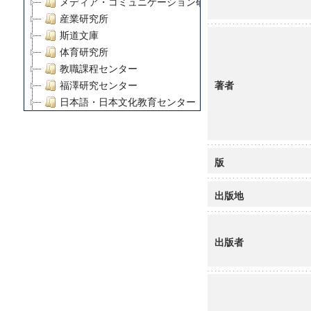
メディア・コミュニケーション研究所
産業研究所
斯道文庫
体育研究所
教職課程センター
著者
福澤研究センター
日本語・日本文化教育センター
アート・センター
外国語教育研究センター
デジタルメディア・コンテンツ統合研究センター
版
グローバルリサーチインスティテュート
塾内助成報告書
出版地
科学研究費補助金研究成果報告書
21世紀COEプログラム
慶應義塾大学グローバルCOEプログラム市民社会ガバナ
出版者
慶應義塾大学グローバルCOEプログラム論理と感性の先
博士課程教育リーディングプログラム「超成熟社会発展
学術雑誌掲載論文等(8)
その他