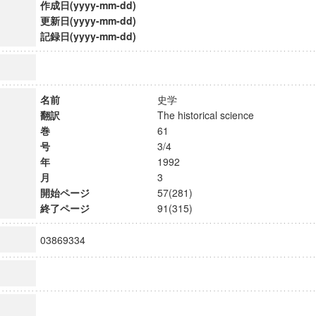
作成日(yyyy-mm-dd)
更新日(yyyy-mm-dd)
記録日(yyyy-mm-dd)
名前
史学
翻訳
The historical science
巻
61
号
3/4
年
1992
月
3
開始ページ
57(281)
終了ページ
91(315)
03869334