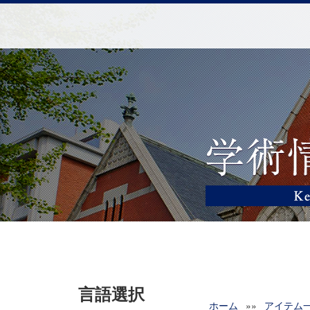
言語選択
ホーム
»»
アイテム