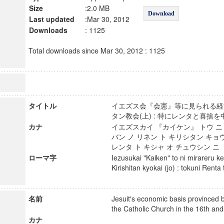
Size
:2.0 MB
Download
Last updated
:Mar 30, 2012
Downloads
: 1125
Total downloads since Mar 30, 2012 : 1125
タイトル
イエズス会『会憲』等に見られる経
タン教会(上) : 特にレンタと喜
カナ
イエズスカイ 『カイケン』 トウ ニ
バン ノ リネン ト キリシタン キョウ
レンタ ト キシャ オ チュウシン 
ローマ字
Iezusukai "Kaiken" to ni mirareru ke
Kirishitan kyokai (jo) : tokuni Renta
名前
Jesuit's economic basis provinced by
the Catholic Church in the 16th a
カナ