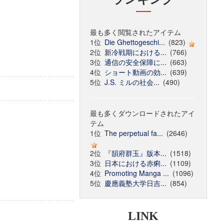
最も多く閲覧されたアイテム
1位
Die Ghettogeschi...
(823)
2位
新冷戦期における...
(766)
3位
通信の安全保障に...
(663)
4位
ショート動画の効...
(639)
5位
J.S. ミルの社会...
(490)
最も多くダウンロードされたアイ
テム
1位
The perpetual fa...
(2646)
2位
『韻府群玉』版本...
(1518)
3位
日本における赤痢...
(1109)
4位
Promoting Manga ...
(1096)
5位
慶應義塾大学日吉...
(854)
LINK