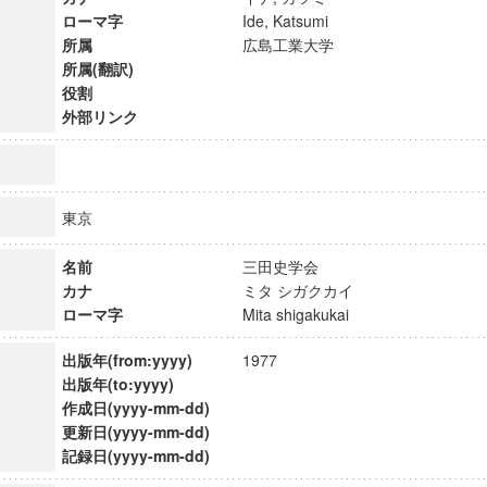
ローマ字
Ide, Katsumi
所属
広島工業大学
所属(翻訳)
役割
外部リンク
東京
名前
三田史学会
カナ
ミタ シガクカイ
ローマ字
Mita shigakukai
出版年(from:yyyy)
1977
ンス教育研究センター
出版年(to:yyyy)
端的教育研究拠点
作成日(yyyy-mm-dd)
のサイエンス」
更新日(yyyy-mm-dd)
記録日(yyyy-mm-dd)