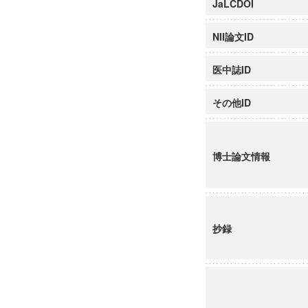
JaLCDOI
NII論文ID
医中誌ID
その他ID
博士論文情報
抄録