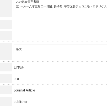
スの総会長宛書簡

三 一六一六年三月二十日附,長崎発,準管区長ジェロニモ・ロドリゲ
論文
日本語
text
Journal Article
publisher