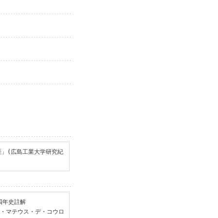
」(広島工業大学研究紀
年史註解

レ・マテウス・デ・コウロ