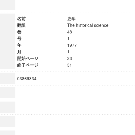
名前
史学
翻訳
The historical science
巻
48
号
1
年
1977
月
1
開始ページ
23
終了ページ
31
03869334