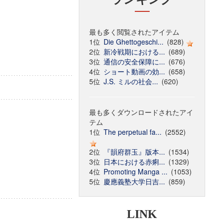
最も多く閲覧されたアイテム
1位
Die Ghettogeschi...
(828)
2位
新冷戦期における...
(689)
3位
通信の安全保障に...
(676)
4位
ショート動画の効...
(658)
5位
J.S. ミルの社会...
(620)
最も多くダウンロードされたアイ
テム
1位
The perpetual fa...
(2552)
2位
『韻府群玉』版本...
(1534)
3位
日本における赤痢...
(1329)
4位
Promoting Manga ...
(1053)
5位
慶應義塾大学日吉...
(859)
LINK