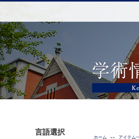
言語選択
ホーム
»»
アイテム