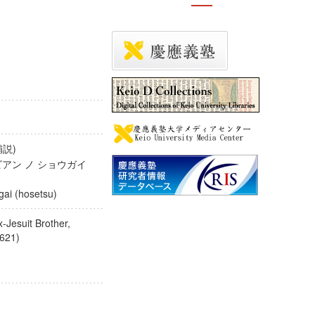
補説)
アン ノ ショウガイ
ogai (hosetsu)
-Jesuit Brother,
5-1621)