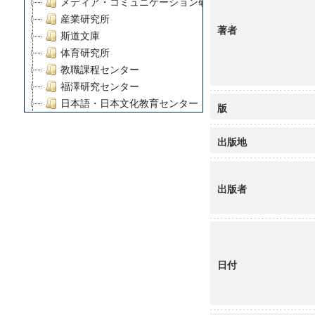
メディア・コミュニケーション研究所
産業研究所
著者
斯道文庫
体育研究所
教職課程センター
福澤研究センター
日本語・日本文化教育センター
版
アート・センター
外国語教育研究センター
出版地
デジタルメディア・コンテンツ統合研究センター
グローバルリサーチインスティテュート
出版者
塾内助成報告書
科学研究費補助金研究成果報告書
21世紀COEプログラム
慶應義塾大学グローバルCOEプログラム市民社会ガバナ
慶應義塾大学グローバルCOEプログラム論理と感性の先
日付
博士課程教育リーディングプログラム「超成熟社会発展
学術雑誌掲載論文等(8)
その他