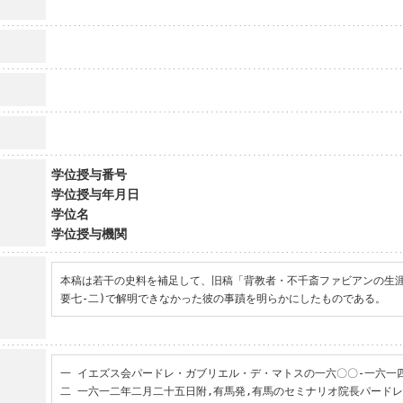
学位授与番号
学位授与年月日
学位名
学位授与機関
本稿は若干の史料を補足して、旧稿「背教者・不千斎ファビアンの生涯
要七-二)で解明できなかった彼の事蹟を明らかにしたものである。
一 イエズス会パードレ・ガブリエル・デ・マトスの一六〇〇-一六一四
二 一六一二年二月二十五日附,有馬発,有馬のセミナリオ院長パード