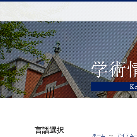
言語選択
ホーム
»»
アイテム