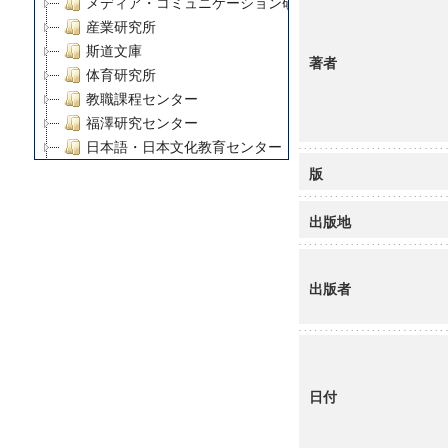
メディア・コミュニケーション研究所
産業研究所
斯道文庫
著者
体育研究所
教職課程センター
福澤研究センター
日本語・日本文化教育センター
アート・センター
版
外国語教育研究センター
デジタルメディア・コンテンツ統合研究センター
出版地
グローバルリサーチインスティテュート
塾内助成報告書
出版者
科学研究費補助金研究成果報告書
21世紀COEプログラム
慶應義塾大学グローバルCOEプログラム市民社会ガバナ
慶應義塾大学グローバルCOEプログラム論理と感性の先
博士課程教育リーディングプログラム「超成熟社会発展
日付
学術雑誌掲載論文等(8)
その他