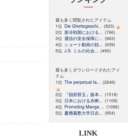
最も多く閲覧されたアイテム
1位
Die Ghettogeschi...
(823)
2位
新冷戦期における...
(766)
3位
通信の安全保障に...
(663)
4位
ショート動画の効...
(639)
5位
J.S. ミルの社会...
(490)
最も多くダウンロードされたアイ
テム
1位
The perpetual fa...
(2646)
2位
『韻府群玉』版本...
(1518)
3位
日本における赤痢...
(1109)
4位
Promoting Manga ...
(1096)
5位
慶應義塾大学日吉...
(854)
LINK