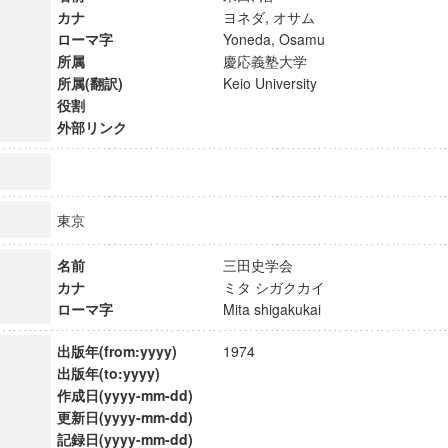
カナ
ヨネダ, オサム
ローマ字
Yoneda, Osamu
所属
慶応義塾大学
所属(翻訳)
Keio University
役割
外部リンク
東京
名前
三田史学会
カナ
ミタ シガクカイ
ローマ字
Mita shigakukai
ンス教育研究センター
出版年(from:yyyy)
1974
端的教育研究拠点
出版年(to:yyyy)
のサイエンス」
作成日(yyyy-mm-dd)
更新日(yyyy-mm-dd)
記録日(yyyy-mm-dd)