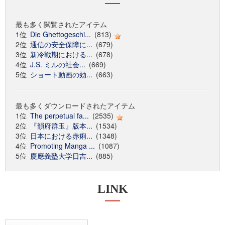
最も多く閲覧されたアイテム
1位
Die Ghettogeschi...
(813)
2位
通信の安全保障に...
(679)
3位
新冷戦期における...
(678)
4位
J.S. ミルの社会...
(669)
5位
ショート動画の効...
(663)
最も多くダウンロードされたアイテム
1位
The perpetual fa...
(2535)
2位
『韻府群玉』版本...
(1534)
3位
日本における赤痢...
(1348)
4位
Promoting Manga ...
(1087)
5位
慶應義塾大学日吉...
(885)
LINK