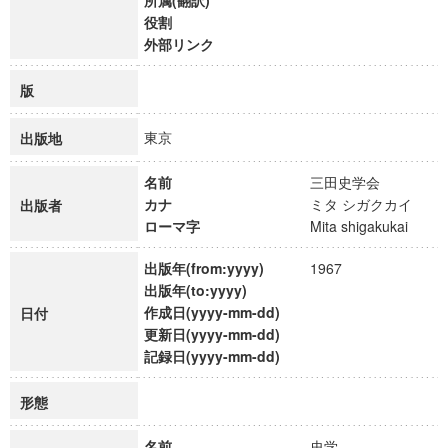
所属(翻訳)
役割
外部リンク
版
東京
出版地
名前
三田史学会
カナ
ミタ シガクカイ
出版者
ローマ字
Mita shigakukai
出版年(from:yyyy)
1967
出版年(to:yyyy)
作成日(yyyy-mm-dd)
日付
更新日(yyyy-mm-dd)
記録日(yyyy-mm-dd)
形態
名前
史学