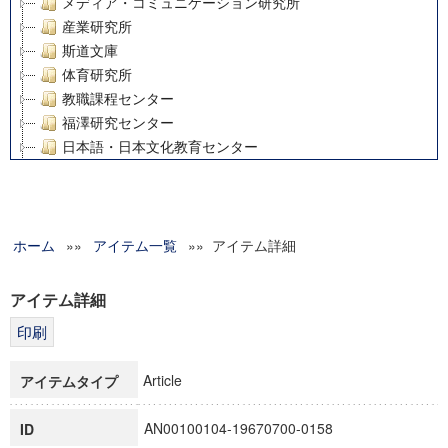
メディア・コミュニケーション研究所
産業研究所
斯道文庫
体育研究所
教職課程センター
福澤研究センター
日本語・日本文化教育センター
アート・センター
外国語教育研究センター
デジタルメディア・コンテンツ統合研究センター
ホーム
»»
グローバルリサーチインスティテュート
アイテム一覧
»» アイテム詳細
塾内助成報告書
科学研究費補助金研究成果報告書
アイテム詳細
21世紀COEプログラム
慶應義塾大学グローバルCOEプログラム市民社会ガバナンス
慶應義塾大学グローバルCOEプログラム論理と感性の先端的
Article
アイテムタイプ
博士課程教育リーディングプログラム「超成熟社会発展のサ
学術雑誌掲載論文等(8)
AN00100104-19670700-0158
ID
その他