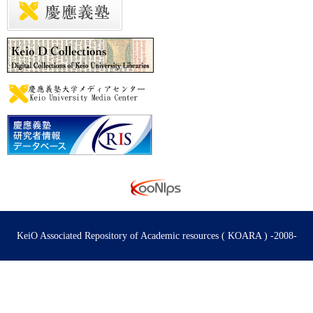
KeiO Associated Repository of Academic resources ( KOARA ) -2008-