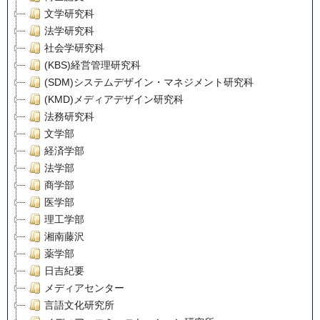
文学研究科
法学研究科
社会学研究科
(KBS)経営管理研究科
(SDM)システムデザイン・マネジメント研究科
(KMD)メディアデザイン研究科
法務研究科
文学部
経済学部
法学部
商学部
医学部
理工学部
湘南藤沢
薬学部
日吉紀要
メディアセンター
言語文化研究所