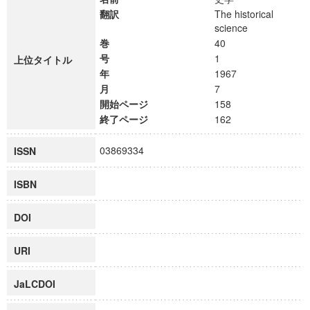
翻訳
The historical
science
巻
40
号
1
上位タイトル
年
1967
月
7
開始ページ
158
終了ページ
162
03869334
ISSN
ISBN
DOI
URI
JaLCDOI