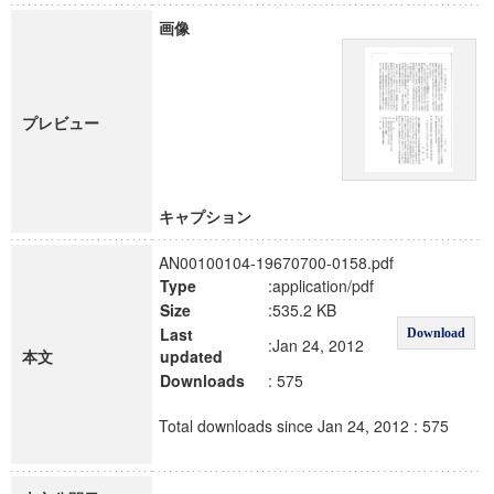
画像
プレビュー
キャプション
AN00100104-19670700-0158.pdf
Type
:application/pdf
Size
:535.2 KB
Last
Download
:Jan 24, 2012
本文
updated
Downloads
: 575
Total downloads since Jan 24, 2012 : 575