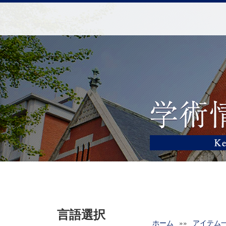
言語選択
ホーム
»»
アイテム