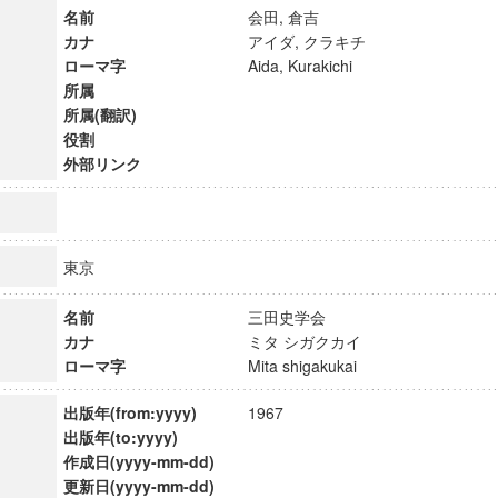
名前
会田, 倉吉
カナ
アイダ, クラキチ
ローマ字
Aida, Kurakichi
所属
所属(翻訳)
役割
外部リンク
東京
名前
三田史学会
カナ
ミタ シガクカイ
ローマ字
Mita shigakukai
ンス教育研究センター
端的教育研究拠点
出版年(from:yyyy)
1967
のサイエンス」
出版年(to:yyyy)
作成日(yyyy-mm-dd)
更新日(yyyy-mm-dd)