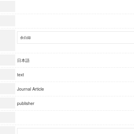
余白録
日本語
text
Journal Article
publisher