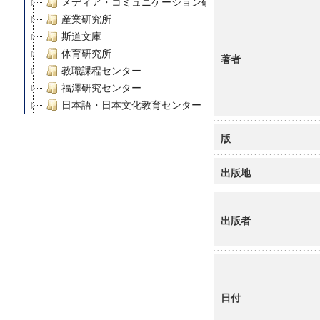
メディア・コミュニケーション研究所
産業研究所
斯道文庫
体育研究所
著者
教職課程センター
福澤研究センター
日本語・日本文化教育センター
アート・センター
版
外国語教育研究センター
デジタルメディア・コンテンツ統合研究センター
出版地
グローバルリサーチインスティテュート
塾内助成報告書
科学研究費補助金研究成果報告書
出版者
21世紀COEプログラム
慶應義塾大学グローバルCOEプログラム市民社会ガバナ
慶應義塾大学グローバルCOEプログラム論理と感性の先
博士課程教育リーディングプログラム「超成熟社会発展
学術雑誌掲載論文等(8)
日付
その他