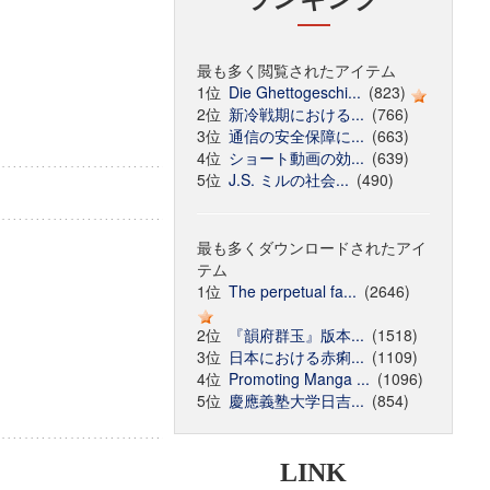
最も多く閲覧されたアイテム
1位
Die Ghettogeschi...
(823)
2位
新冷戦期における...
(766)
3位
通信の安全保障に...
(663)
4位
ショート動画の効...
(639)
5位
J.S. ミルの社会...
(490)
最も多くダウンロードされたアイ
テム
1位
The perpetual fa...
(2646)
2位
『韻府群玉』版本...
(1518)
3位
日本における赤痢...
(1109)
4位
Promoting Manga ...
(1096)
5位
慶應義塾大学日吉...
(854)
LINK