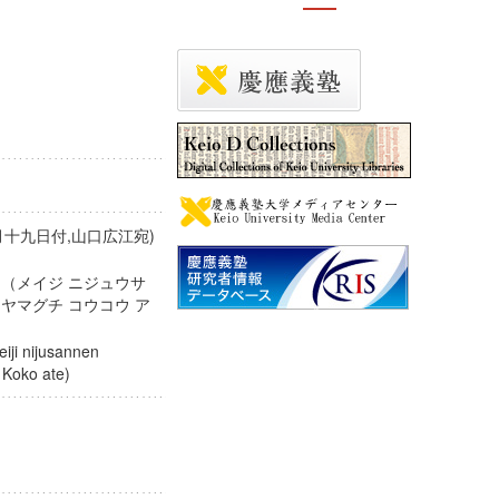
十九日付,山口広江宛)
 （メイジ ニジュウサ
 ヤマグチ コウコウ ア
iji nijusannen
hi Koko ate)