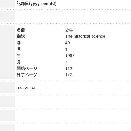
記録日(yyyy-mm-dd)
名前
史学
翻訳
The historical science
巻
40
号
1
年
1967
月
7
開始ページ
112
終了ページ
112
03869334