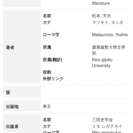
litterature
名前
松本, 芳夫
カナ
マツモト, ヨシオ
ローマ字
Matsumoto, Yoshio
所属
慶應義塾大學文學
著者
部
所属(翻訳)
Keio gijuku
University
役割
外部リンク
版
東京
出版地
名前
三田史学会
カナ
ミタ シガクカイ
出版者
ローマ字
Mita shigakukai