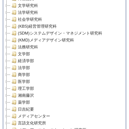
文学研究科
法学研究科
社会学研究科
(KBS)経営管理研究科
(SDM)システムデザイン・マネジメント研究科
(KMD)メディアデザイン研究科
法務研究科
文学部
経済学部
法学部
商学部
医学部
理工学部
湘南藤沢
薬学部
日吉紀要
メディアセンター
言語文化研究所