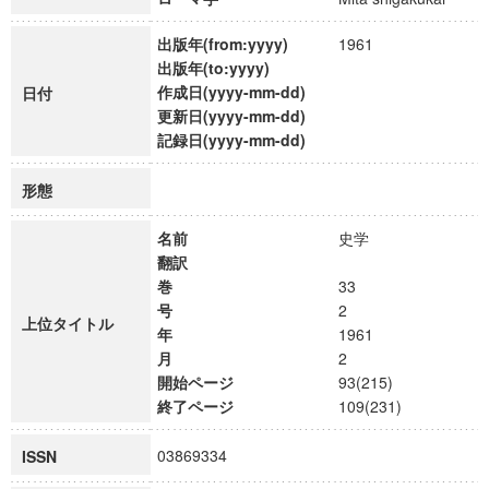
出版年(from:yyyy)
1961
出版年(to:yyyy)
作成日(yyyy-mm-dd)
日付
更新日(yyyy-mm-dd)
記録日(yyyy-mm-dd)
形態
名前
史学
翻訳
巻
33
号
2
上位タイトル
年
1961
月
2
開始ページ
93(215)
終了ページ
109(231)
03869334
ISSN