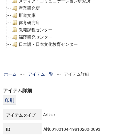
メディア・コミュニケーション研究所
産業研究所
斯道文庫
体育研究所
教職課程センター
福澤研究センター
日本語・日本文化教育センター
アート・センター
外国語教育研究センター
デジタルメディア・コンテンツ統合研究センター
ホーム
»»
グローバルリサーチインスティテュート
アイテム一覧
»» アイテム詳細
塾内助成報告書
科学研究費補助金研究成果報告書
アイテム詳細
21世紀COEプログラム
慶應義塾大学グローバルCOEプログラム市民社会ガバナンス
慶應義塾大学グローバルCOEプログラム論理と感性の先端的
Article
アイテムタイプ
博士課程教育リーディングプログラム「超成熟社会発展のサ
学術雑誌掲載論文等(8)
AN00100104-19610200-0093
ID
その他