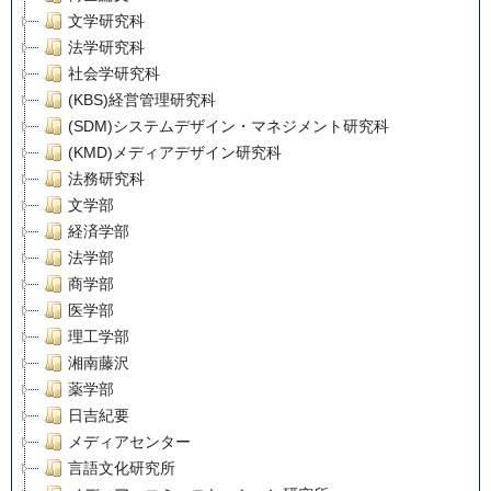
文学研究科
法学研究科
社会学研究科
(KBS)経営管理研究科
(SDM)システムデザイン・マネジメント研究科
(KMD)メディアデザイン研究科
法務研究科
文学部
経済学部
法学部
商学部
医学部
理工学部
湘南藤沢
薬学部
日吉紀要
メディアセンター
言語文化研究所