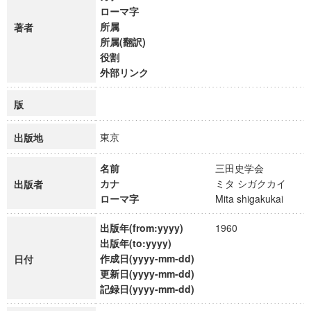
ローマ字
所属
著者
所属(翻訳)
役割
外部リンク
版
東京
出版地
名前
三田史学会
カナ
ミタ シガクカイ
出版者
ローマ字
Mita shigakukai
出版年(from:yyyy)
1960
出版年(to:yyyy)
作成日(yyyy-mm-dd)
日付
更新日(yyyy-mm-dd)
記録日(yyyy-mm-dd)