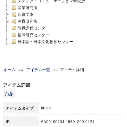
メディア・コミュニケーション研究所
産業研究所
斯道文庫
体育研究所
教職課程センター
福澤研究センター
日本語・日本文化教育センター
アート・センター
外国語教育研究センター
デジタルメディア・コンテンツ統合研究センター
ホーム
»»
グローバルリサーチインスティテュート
アイテム一覧
»» アイテム詳細
塾内助成報告書
科学研究費補助金研究成果報告書
アイテム詳細
21世紀COEプログラム
慶應義塾大学グローバルCOEプログラム市民社会ガバナンス
慶應義塾大学グローバルCOEプログラム論理と感性の先端的
Article
アイテムタイプ
博士課程教育リーディングプログラム「超成熟社会発展のサ
学術雑誌掲載論文等(8)
AN00100104-19601200-0121
ID
その他