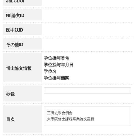
JaLCDOI
NII論文ID
医中誌ID
その他ID
学位授与番号
学位授与年月日
博士論文情報
学位名
学位授与機関
抄録
三田史學會例會

目次
大學院修士課程卒業論文題目