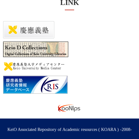
LINK
KeiO Associated Repository of Academic resources ( KOARA ) -2008-