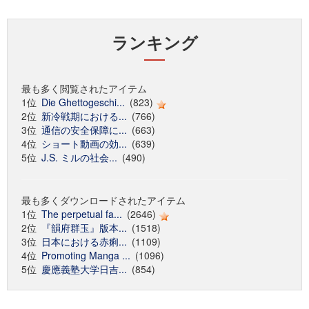
ランキング
最も多く閲覧されたアイテム
1位
Die Ghettogeschi...
(823)
2位
新冷戦期における...
(766)
3位
通信の安全保障に...
(663)
4位
ショート動画の効...
(639)
5位
J.S. ミルの社会...
(490)
最も多くダウンロードされたアイテム
1位
The perpetual fa...
(2646)
2位
『韻府群玉』版本...
(1518)
3位
日本における赤痢...
(1109)
4位
Promoting Manga ...
(1096)
5位
慶應義塾大学日吉...
(854)