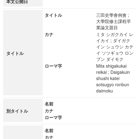
本文公開日
タイトル
三田史學會例會 ;
大學院修士課程卒
業論文題目
カナ
ミタ シガクカイ レ
イカイ ; ダイガク
イン シュウシ カテ
イ ソツギョウ ロン
タイトル
ブン ダイモク
ローマ字
Mita shigakukai
reikai ; Daigakuin
shushi katei
sotsugyo ronbun
daimoku
名前
カナ
別タイトル
ローマ字
名前
カナ