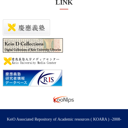
LINK
KeiO Associated Repository of Academic resources ( KOARA ) -2008-