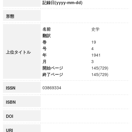
記録日(yyyy-mm-dd)
形態
名前
史学
翻訳
巻
19
号
4
上位タイトル
年
1941
月
3
開始ページ
145(729)
終了ページ
145(729)
03869334
ISSN
ISBN
DOI
URI