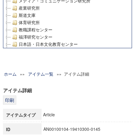
メディア・コミュニケーション研究所
産業研究所
斯道文庫
体育研究所
教職課程センター
福澤研究センター
日本語・日本文化教育センター
アート・センター
外国語教育研究センター
デジタルメディア・コンテンツ統合研究センター
ホーム
»»
グローバルリサーチインスティテュート
アイテム一覧
»» アイテム詳細
塾内助成報告書
科学研究費補助金研究成果報告書
アイテム詳細
21世紀COEプログラム
慶應義塾大学グローバルCOEプログラム市民社会ガバナンス
慶應義塾大学グローバルCOEプログラム論理と感性の先端的
Article
アイテムタイプ
博士課程教育リーディングプログラム「超成熟社会発展のサ
学術雑誌掲載論文等(8)
AN00100104-19410300-0145
ID
その他