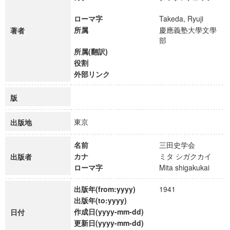
ローマ字
Takeda, Ryuji
所属
慶應義塾大學文學
著者
部
所属(翻訳)
役割
外部リンク
版
東京
出版地
名前
三田史学会
カナ
ミタ シガクカイ
出版者
ローマ字
Mita shigakukai
出版年(from:yyyy)
1941
出版年(to:yyyy)
作成日(yyyy-mm-dd)
日付
更新日(yyyy-mm-dd)