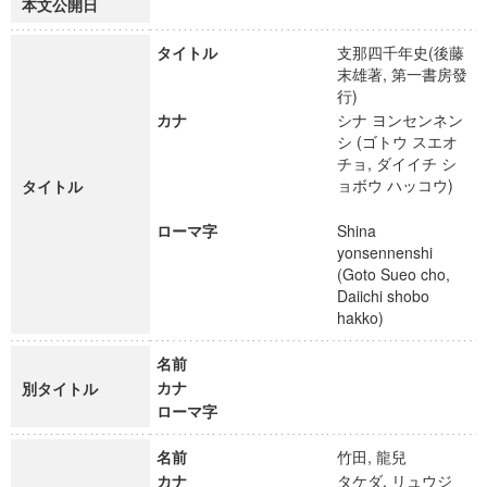
本文公開日
タイトル
支那四千年史(後藤
末雄著, 第一書房發
行)
カナ
シナ ヨンセンネン
シ (ゴトウ スエオ
チョ, ダイイチ シ
ョボウ ハッコウ)
タイトル
ローマ字
Shina
yonsennenshi
(Goto Sueo cho,
Daiichi shobo
hakko)
名前
カナ
別タイトル
ローマ字
名前
竹田, 龍兒
カナ
タケダ, リュウジ