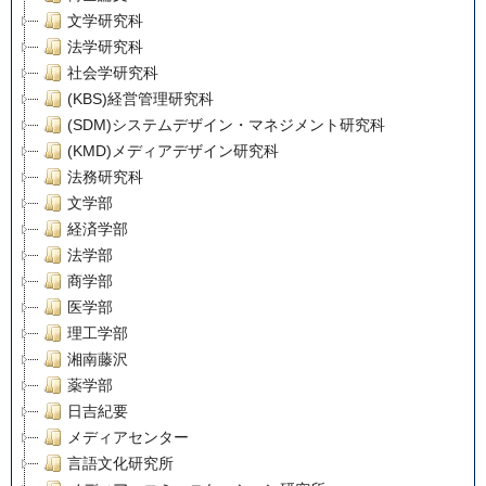
文学研究科
法学研究科
社会学研究科
(KBS)経営管理研究科
(SDM)システムデザイン・マネジメント研究科
(KMD)メディアデザイン研究科
法務研究科
文学部
経済学部
法学部
商学部
医学部
理工学部
湘南藤沢
薬学部
日吉紀要
メディアセンター
言語文化研究所