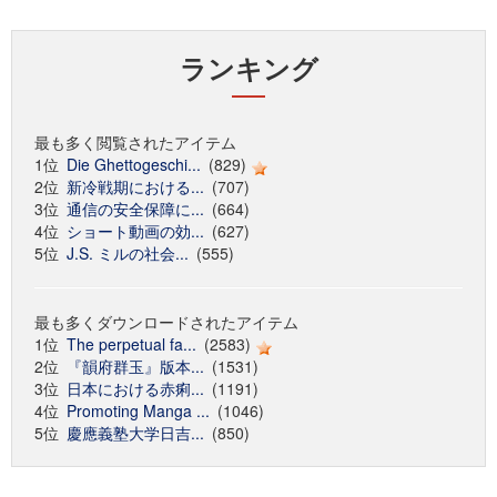
ランキング
最も多く閲覧されたアイテム
1位
Die Ghettogeschi...
(829)
2位
新冷戦期における...
(707)
3位
通信の安全保障に...
(664)
4位
ショート動画の効...
(627)
5位
J.S. ミルの社会...
(555)
最も多くダウンロードされたアイテム
1位
The perpetual fa...
(2583)
2位
『韻府群玉』版本...
(1531)
3位
日本における赤痢...
(1191)
4位
Promoting Manga ...
(1046)
5位
慶應義塾大学日吉...
(850)