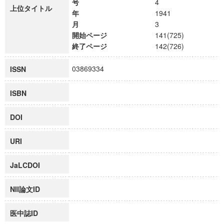
号
4
上位タイトル
年
1941
月
3
開始ページ
141(725)
終了ページ
142(726)
03869334
ISSN
ISBN
DOI
URI
JaLCDOI
NII論文ID
医中誌ID