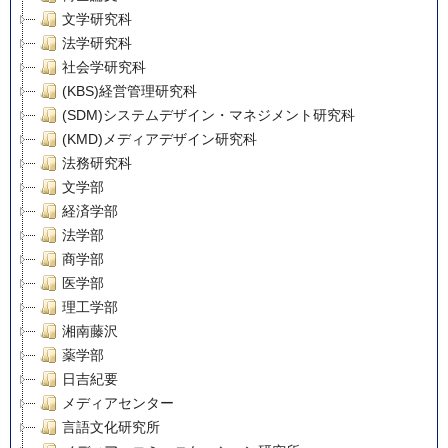
文学研究科
法学研究科
社会学研究科
(KBS)経営管理研究科
(SDM)システムデザイン・マネジメント研究科
(KMD)メディアデザイン研究科
法務研究科
文学部
経済学部
法学部
商学部
医学部
理工学部
湘南藤沢
薬学部
日吉紀要
メディアセンター
言語文化研究所