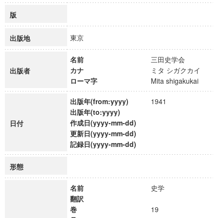
版
東京
出版地
名前
三田史学会
カナ
ミタ シガクカイ
出版者
ローマ字
Mita shigakukai
出版年(from:yyyy)
1941
出版年(to:yyyy)
作成日(yyyy-mm-dd)
日付
更新日(yyyy-mm-dd)
記録日(yyyy-mm-dd)
形態
名前
史学
翻訳
巻
19