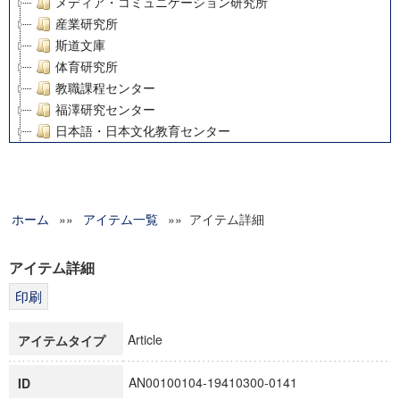
メディア・コミュニケーション研究所
産業研究所
斯道文庫
体育研究所
教職課程センター
福澤研究センター
日本語・日本文化教育センター
アート・センター
外国語教育研究センター
デジタルメディア・コンテンツ統合研究センター
ホーム
»»
グローバルリサーチインスティテュート
アイテム一覧
»» アイテム詳細
塾内助成報告書
科学研究費補助金研究成果報告書
アイテム詳細
21世紀COEプログラム
慶應義塾大学グローバルCOEプログラム市民社会ガバナンス
慶應義塾大学グローバルCOEプログラム論理と感性の先端的
Article
アイテムタイプ
博士課程教育リーディングプログラム「超成熟社会発展のサ
学術雑誌掲載論文等(8)
AN00100104-19410300-0141
ID
その他