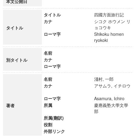
本文公開日
タイトル
四國方面旅行記
カナ
シコク ホウメン リ
ョコウキ
タイトル
ローマ字
Shikoku homen
ryokoki
名前
カナ
別タイトル
ローマ字
名前
淺村, 一郎
カナ
アサムラ, イチロウ
ローマ字
Asamura, Ichiro
所属
慶應義塾大學文學
著者
部
所属(翻訳)
役割
外部リンク