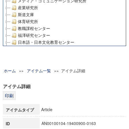
メディア・コミュニケーション研究所
産業研究所
斯道文庫
体育研究所
教職課程センター
福澤研究センター
日本語・日本文化教育センター
アート・センター
外国語教育研究センター
デジタルメディア・コンテンツ統合研究センター
ホーム
»»
グローバルリサーチインスティテュート
アイテム一覧
»» アイテム詳細
塾内助成報告書
科学研究費補助金研究成果報告書
アイテム詳細
21世紀COEプログラム
慶應義塾大学グローバルCOEプログラム市民社会ガバナンス
慶應義塾大学グローバルCOEプログラム論理と感性の先端的
Article
アイテムタイプ
博士課程教育リーディングプログラム「超成熟社会発展のサ
学術雑誌掲載論文等(8)
AN00100104-19400900-0163
ID
その他