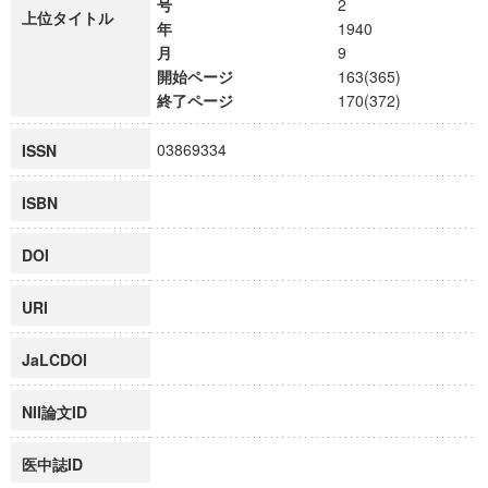
号
2
上位タイトル
年
1940
月
9
開始ページ
163(365)
終了ページ
170(372)
03869334
ISSN
ISBN
DOI
URI
JaLCDOI
NII論文ID
医中誌ID