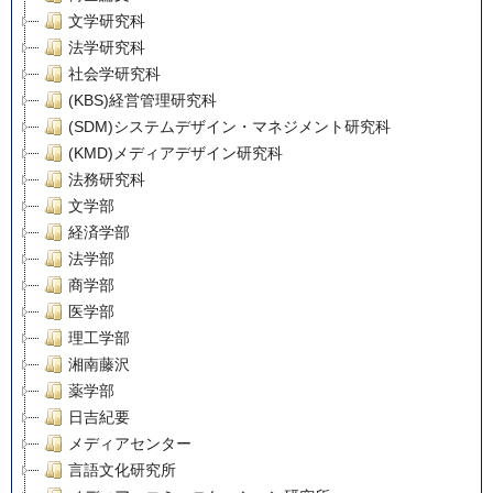
文学研究科
法学研究科
社会学研究科
(KBS)経営管理研究科
(SDM)システムデザイン・マネジメント研究科
(KMD)メディアデザイン研究科
法務研究科
文学部
経済学部
法学部
商学部
医学部
理工学部
湘南藤沢
薬学部
日吉紀要
メディアセンター
言語文化研究所