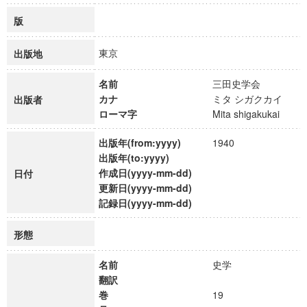
版
東京
出版地
名前
三田史学会
カナ
ミタ シガクカイ
出版者
ローマ字
Mita shigakukai
出版年(from:yyyy)
1940
出版年(to:yyyy)
作成日(yyyy-mm-dd)
日付
更新日(yyyy-mm-dd)
記録日(yyyy-mm-dd)
形態
名前
史学
翻訳
巻
19