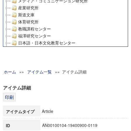
メディア・コミュニケーション研究所
産業研究所
斯道文庫
体育研究所
教職課程センター
福澤研究センター
日本語・日本文化教育センター
アート・センター
外国語教育研究センター
デジタルメディア・コンテンツ統合研究センター
ホーム
»»
グローバルリサーチインスティテュート
アイテム一覧
»» アイテム詳細
塾内助成報告書
科学研究費補助金研究成果報告書
アイテム詳細
21世紀COEプログラム
慶應義塾大学グローバルCOEプログラム市民社会ガバナンス
慶應義塾大学グローバルCOEプログラム論理と感性の先端的
Article
アイテムタイプ
博士課程教育リーディングプログラム「超成熟社会発展のサ
学術雑誌掲載論文等(8)
AN00100104-19400900-0119
ID
その他