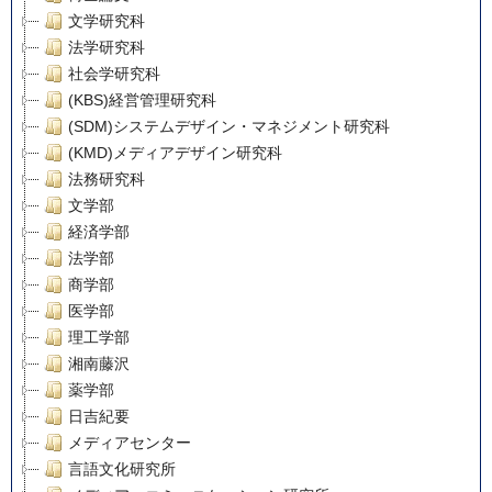
文学研究科
法学研究科
社会学研究科
(KBS)経営管理研究科
(SDM)システムデザイン・マネジメント研究科
(KMD)メディアデザイン研究科
法務研究科
文学部
経済学部
法学部
商学部
医学部
理工学部
湘南藤沢
薬学部
日吉紀要
メディアセンター
言語文化研究所