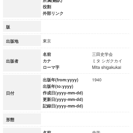
所属(翻訳)
役割
外部リンク
版
東京
出版地
名前
三田史学会
カナ
ミタ シガクカイ
出版者
ローマ字
Mita shigakukai
出版年(from:yyyy)
1940
出版年(to:yyyy)
作成日(yyyy-mm-dd)
日付
更新日(yyyy-mm-dd)
記録日(yyyy-mm-dd)
形態
名前
史学