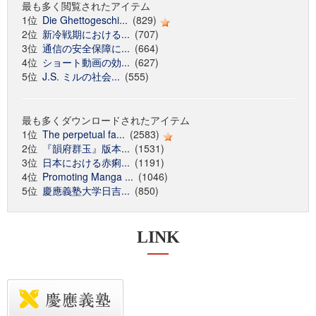
最も多く閲覧されたアイテム
1位
Die Ghettogeschi...
(829)
2位
新冷戦期における...
(707)
3位
通信の安全保障に...
(664)
4位
ショート動画の効...
(627)
5位
J.S. ミルの社会...
(555)
最も多くダウンロードされたアイテム
1位
The perpetual fa...
(2583)
2位
『韻府群玉』版本...
(1531)
3位
日本における赤痢...
(1191)
4位
Promoting Manga ...
(1046)
5位
慶應義塾大学日吉...
(850)
LINK