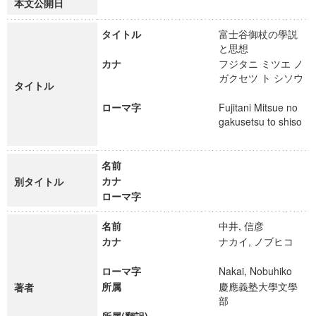
本文公開日
タイトル
富士谷御杖の學説
と思想
カナ
フジタニ ミツエ ノ
ガクセツ ト シソウ
タイトル
ローマ字
Fujitani Mitsue no
gakusetsu to shiso
名前
カナ
別タイトル
ローマ字
名前
中井, 信彦
カナ
ナカイ, ノブヒコ
ローマ字
Nakai, Nobuhiko
所属
慶應義塾大學文學
著者
部