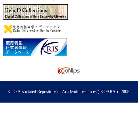
KeiO Associated Repository of Academic resources ( KOARA ) -2008-