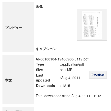
画像
プレビュー
キャプション
AN00100104-19400900-0119.pdf
Type
:application/pdf
Size
:2.1 MB
Last
Download
:Aug 4, 2011
本文
updated
Downloads
: 1215
Total downloads since Aug 4, 2011 : 1215