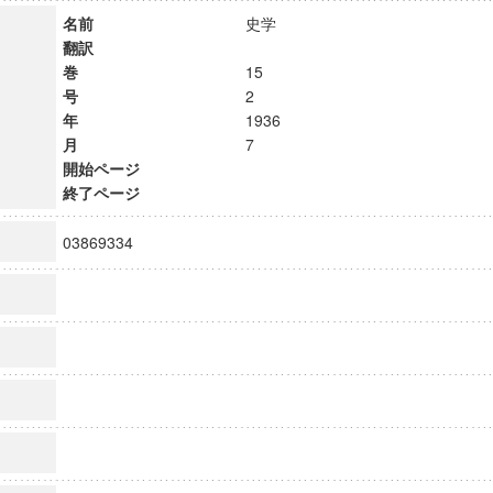
名前
史学
翻訳
巻
15
号
2
年
1936
月
7
開始ページ
終了ページ
03869334