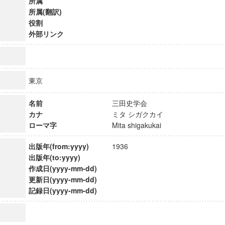
所属
所属(翻訳)
役割
外部リンク
東京
名前
三田史学会
カナ
ミタ シガクカイ
ローマ字
Mita shigakukai
出版年(from:yyyy)
1936
出版年(to:yyyy)
作成日(yyyy-mm-dd)
ンス教育研究センター
更新日(yyyy-mm-dd)
端的教育研究拠点
記録日(yyyy-mm-dd)
のサイエンス」