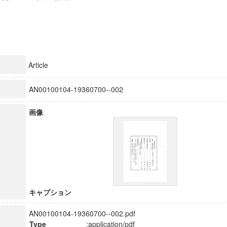
Article
AN00100104-19360700--002
画像
キャプション
AN00100104-19360700--002.pdf
Type
:application/pdf