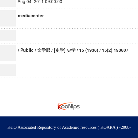
Aug 04, 2011 09:00:00
mediacenter
/ Public / 文学部 / [史学] 史学 / 15 (1936) / 15(2) 193607
KeiO Associated Repository of Academic resources ( KOARA ) -2008-