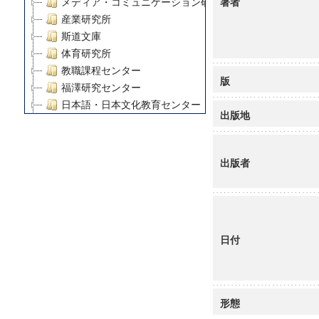
著者
メディア・コミュニケーション研究所
産業研究所
斯道文庫
体育研究所
教職課程センター
版
福澤研究センター
日本語・日本文化教育センター
出版地
アート・センター
外国語教育研究センター
デジタルメディア・コンテンツ統合研究センター
出版者
グローバルリサーチインスティテュート
塾内助成報告書
科学研究費補助金研究成果報告書
21世紀COEプログラム
日付
慶應義塾大学グローバルCOEプログラム市民社会ガバナ
慶應義塾大学グローバルCOEプログラム論理と感性の先
博士課程教育リーディングプログラム「超成熟社会発展
学術雑誌掲載論文等(8)
形態
その他