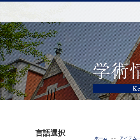
言語選択
ホーム
»»
アイテム