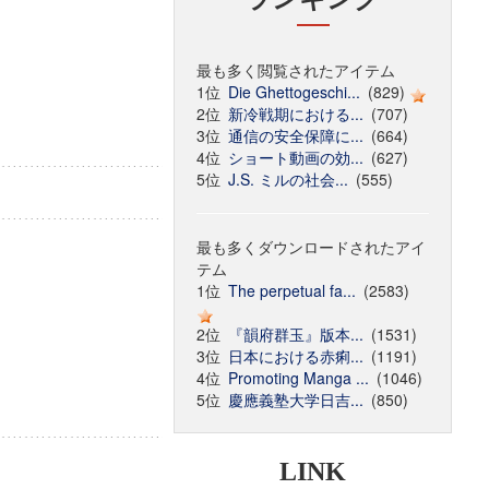
最も多く閲覧されたアイテム
1位
Die Ghettogeschi...
(829)
2位
新冷戦期における...
(707)
3位
通信の安全保障に...
(664)
4位
ショート動画の効...
(627)
5位
J.S. ミルの社会...
(555)
最も多くダウンロードされたアイ
テム
1位
The perpetual fa...
(2583)
2位
『韻府群玉』版本...
(1531)
3位
日本における赤痢...
(1191)
4位
Promoting Manga ...
(1046)
5位
慶應義塾大学日吉...
(850)
LINK