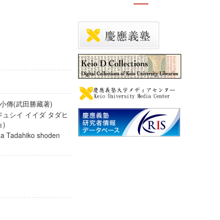
小傳(武田勝藏著)
ジュシイ イイダ タダヒ
チョ)
Iida Tadahiko shoden