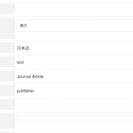
書評
日本語
text
Journal Article
publisher