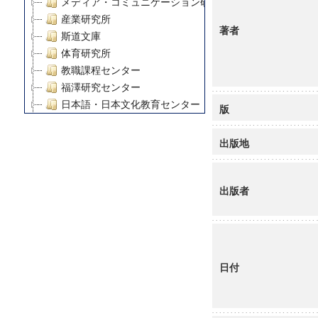
メディア・コミュニケーション研究所
産業研究所
著者
斯道文庫
体育研究所
教職課程センター
福澤研究センター
日本語・日本文化教育センター
版
アート・センター
外国語教育研究センター
出版地
デジタルメディア・コンテンツ統合研究センター
グローバルリサーチインスティテュート
出版者
塾内助成報告書
科学研究費補助金研究成果報告書
21世紀COEプログラム
慶應義塾大学グローバルCOEプログラム市民社会ガバナ
慶應義塾大学グローバルCOEプログラム論理と感性の先
日付
博士課程教育リーディングプログラム「超成熟社会発展
学術雑誌掲載論文等(8)
その他