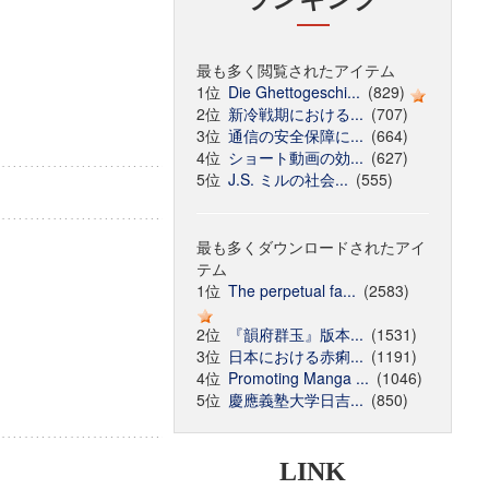
最も多く閲覧されたアイテム
1位
Die Ghettogeschi...
(829)
2位
新冷戦期における...
(707)
3位
通信の安全保障に...
(664)
4位
ショート動画の効...
(627)
5位
J.S. ミルの社会...
(555)
最も多くダウンロードされたアイ
テム
1位
The perpetual fa...
(2583)
2位
『韻府群玉』版本...
(1531)
3位
日本における赤痢...
(1191)
4位
Promoting Manga ...
(1046)
5位
慶應義塾大学日吉...
(850)
LINK