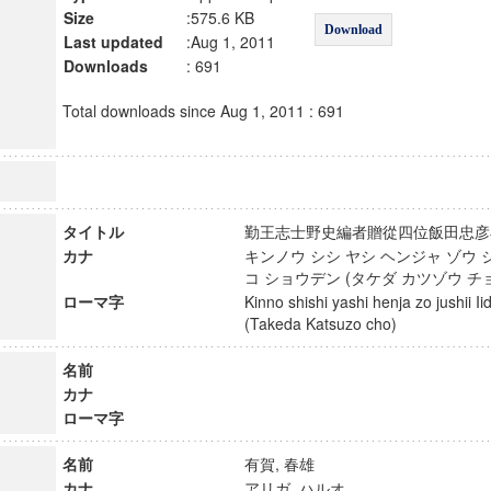
Size
:575.6 KB
Download
Last updated
:Aug 1, 2011
Downloads
: 691
Total downloads since Aug 1, 2011 : 691
タイトル
勤王志士野史編者贈從四位飯田忠彦
カナ
キンノウ シシ ヤシ ヘンジャ ゾウ 
コ ショウデン (タケダ カツゾウ 
ローマ字
Kinno shishi yashi henja zo jushii 
(Takeda Katsuzo cho)
名前
カナ
ローマ字
名前
有賀, 春雄
カナ
アリガ, ハルオ