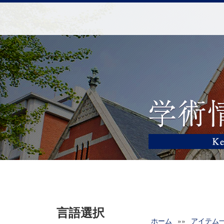
言語選択
ホーム
»»
アイテム