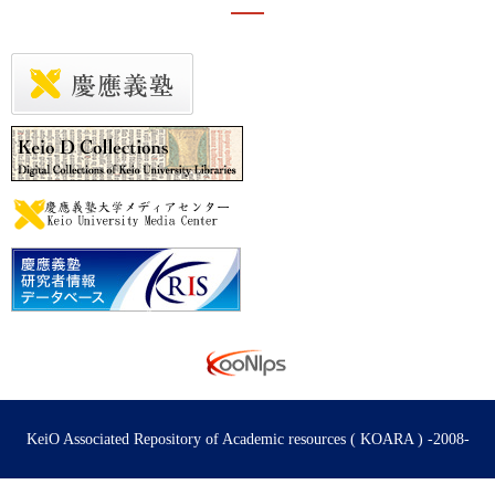
KeiO Associated Repository of Academic resources ( KOARA ) -2008-