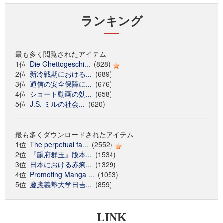
ランキング
最も多く閲覧されたアイテム
1位
Die Ghettogeschi...
(828)
2位
新冷戦期における...
(689)
3位
通信の安全保障に...
(676)
4位
ショート動画の効...
(658)
5位
J.S. ミルの社会...
(620)
最も多くダウンロードされたアイテム
1位
The perpetual fa...
(2552)
2位
『韻府群玉』版本...
(1534)
3位
日本における赤痢...
(1329)
4位
Promoting Manga ...
(1053)
5位
慶應義塾大学日吉...
(859)
LINK