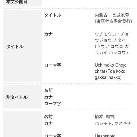
本文公開日
タイトル
内蒙古・長城地帶
(東亞考古學會發行)
カナ
ウチモウコ・チョ
ウジョウ チタイ
(トウア コウコ ガ
タイトル
ッカイ ハッコウ）
ローマ字
Uchimoko Chojo
chitai (Toa koko
gakkai hakko)
名前
カナ
別タイトル
ローマ字
名前
橋本, 増吉
カナ
ハシモト, マスキチ
ローマ字
Hashimoto,