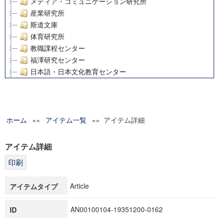
メディア・コミュニケーション研究所
産業研究所
斯道文庫
体育研究所
教職課程センター
福澤研究センター
日本語・日本文化教育センター
アート・センター
外国語教育研究センター
デジタルメディア・コンテンツ統合研究センター
ホーム
»»
グローバルリサーチインスティテュート
アイテム一覧
»» アイテム詳細
塾内助成報告書
科学研究費補助金研究成果報告書
アイテム詳細
21世紀COEプログラム
慶應義塾大学グローバルCOEプログラム市民社会ガバナンス
慶應義塾大学グローバルCOEプログラム論理と感性の先端的
Article
アイテムタイプ
博士課程教育リーディングプログラム「超成熟社会発展のサ
学術雑誌掲載論文等(8)
AN00100104-19351200-0162
ID
その他