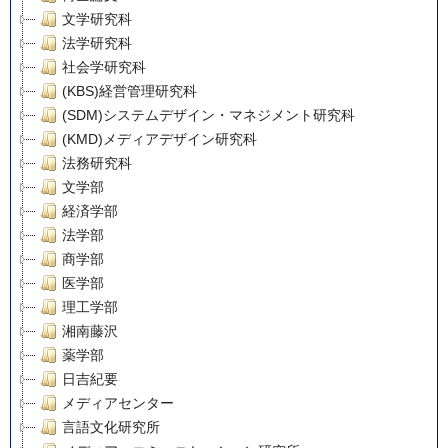
文学研究科
法学研究科
社会学研究科
(KBS)経営管理研究科
(SDM)システムデザイン・マネジメント研究科
(KMD)メディアデザイン研究科
法務研究科
文学部
経済学部
法学部
商学部
医学部
理工学部
湘南藤沢
薬学部
日吉紀要
メディアセンター
言語文化研究所