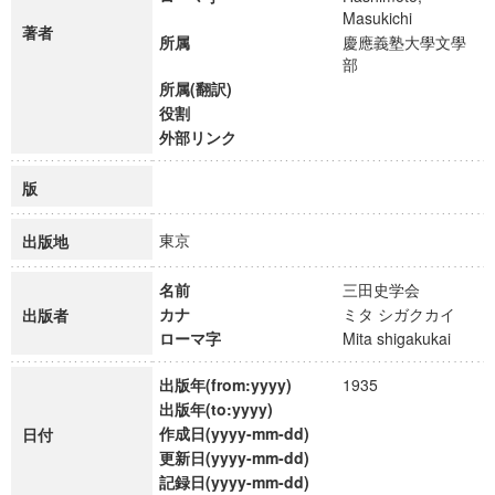
Masukichi
著者
所属
慶應義塾大學文學
部
所属(翻訳)
役割
外部リンク
版
東京
出版地
名前
三田史学会
カナ
ミタ シガクカイ
出版者
ローマ字
Mita shigakukai
出版年(from:yyyy)
1935
出版年(to:yyyy)
作成日(yyyy-mm-dd)
日付
更新日(yyyy-mm-dd)
記録日(yyyy-mm-dd)