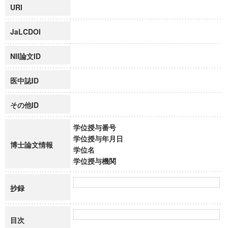
URI
JaLCDOI
NII論文ID
医中誌ID
その他ID
学位授与番号
学位授与年月日
博士論文情報
学位名
学位授与機関
抄録
目次