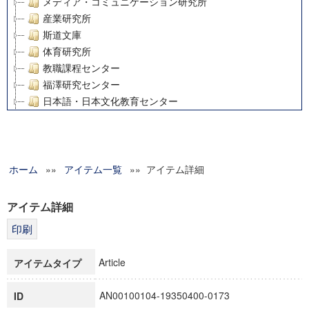
メディア・コミュニケーション研究所
産業研究所
斯道文庫
体育研究所
教職課程センター
福澤研究センター
日本語・日本文化教育センター
アート・センター
外国語教育研究センター
デジタルメディア・コンテンツ統合研究センター
ホーム
»»
グローバルリサーチインスティテュート
アイテム一覧
»» アイテム詳細
塾内助成報告書
科学研究費補助金研究成果報告書
アイテム詳細
21世紀COEプログラム
慶應義塾大学グローバルCOEプログラム市民社会ガバナンス
慶應義塾大学グローバルCOEプログラム論理と感性の先端的
Article
アイテムタイプ
博士課程教育リーディングプログラム「超成熟社会発展のサ
学術雑誌掲載論文等(8)
AN00100104-19350400-0173
ID
その他