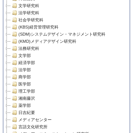
文学研究科
法学研究科
社会学研究科
(KBS)経営管理研究科
(SDM)システムデザイン・マネジメント研究科
(KMD)メディアデザイン研究科
法務研究科
文学部
経済学部
法学部
商学部
医学部
理工学部
湘南藤沢
薬学部
日吉紀要
メディアセンター
言語文化研究所