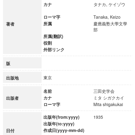
カナ
タナカ, ケイゾウ
ローマ字
Tanaka, Keizo
所属
慶應義塾大學文學
著者
部
所属(翻訳)
役割
外部リンク
版
東京
出版地
名前
三田史学会
カナ
ミタ シガクカイ
出版者
ローマ字
Mita shigakukai
出版年(from:yyyy)
1935
出版年(to:yyyy)
作成日(yyyy-mm-dd)
日付