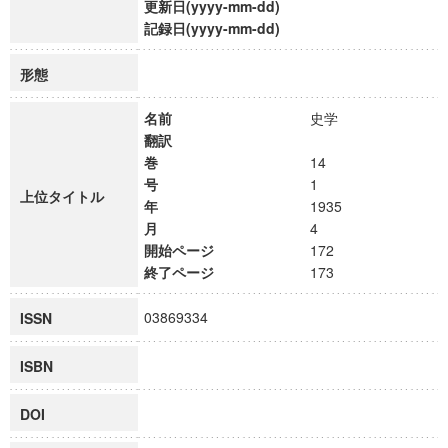
更新日(yyyy-mm-dd)
記録日(yyyy-mm-dd)
形態
名前
史学
翻訳
巻
14
号
1
上位タイトル
年
1935
月
4
開始ページ
172
終了ページ
173
03869334
ISSN
ISBN
DOI