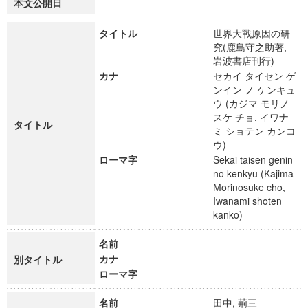
本文公開日
タイトル
世界大戰原因の研
究(鹿島守之助著,
岩波書店刊行)
カナ
セカイ タイセン ゲ
ンイン ノ ケンキュ
ウ (カジマ モリノ
スケ チョ, イワナ
タイトル
ミ ショテン カンコ
ウ)
ローマ字
Sekai taisen genin
no kenkyu (Kajima
Morinosuke cho,
Iwanami shoten
kanko)
名前
カナ
別タイトル
ローマ字
名前
田中, 荊三