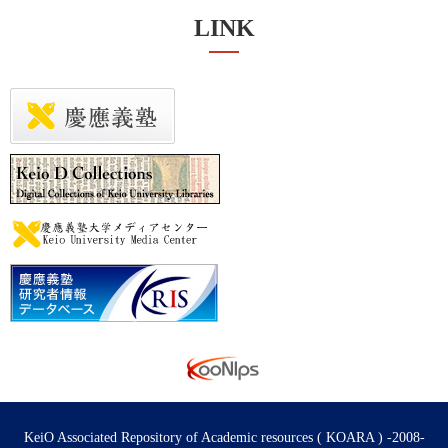
LINK
KeiO Associated Repository of Academic resources ( KOARA ) -2008-