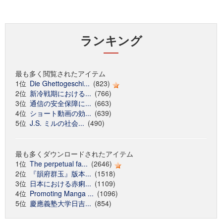
ランキング
最も多く閲覧されたアイテム
1位
Die Ghettogeschi...
(823)
2位
新冷戦期における...
(766)
3位
通信の安全保障に...
(663)
4位
ショート動画の効...
(639)
5位
J.S. ミルの社会...
(490)
最も多くダウンロードされたアイテム
1位
The perpetual fa...
(2646)
2位
『韻府群玉』版本...
(1518)
3位
日本における赤痢...
(1109)
4位
Promoting Manga ...
(1096)
5位
慶應義塾大学日吉...
(854)