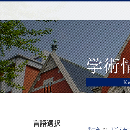
言語選択
ホーム
»»
アイテム