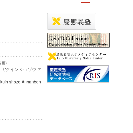
書目)
 ガクイン ショゾウ ア
gakuin shozo Annanbon