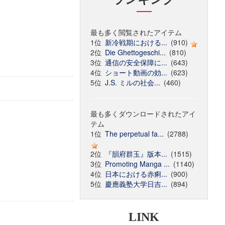
最も多く閲覧されたアイテム
1位
新冷戦期における...
(910)
2位
Die Ghettogeschi...
(810)
3位
通信の安全保障に...
(643)
4位
ショート動画の効...
(623)
5位
J.S. ミルの社会...
(460)
最も多くダウンロードされたアイ
テム
1位
The perpetual fa...
(2788)
2位
『韻府群玉』版本...
(1515)
3位
Promoting Manga ...
(1140)
4位
日本における赤痢...
(900)
5位
慶應義塾大学日吉...
(894)
LINK