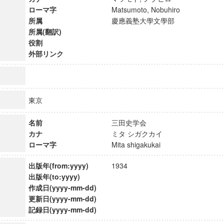
ローマ字
Matsumoto, Nobuhiro
所属
慶應義塾大學文學部
所属(翻訳)
役割
外部リンク
東京
名前
三田史学会
カナ
ミタ シガクカイ
ローマ字
Mita shigakukai
出版年(from:yyyy)
1934
ンス教育研究センター
出版年(to:yyyy)
端的教育研究拠点
作成日(yyyy-mm-dd)
のサイエンス」
更新日(yyyy-mm-dd)
記録日(yyyy-mm-dd)