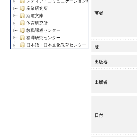
メディア・コミュニケーション研究所
産業研究所
著者
斯道文庫
体育研究所
教職課程センター
福澤研究センター
日本語・日本文化教育センター
版
アート・センター
外国語教育研究センター
出版地
デジタルメディア・コンテンツ統合研究センター
グローバルリサーチインスティテュート
出版者
塾内助成報告書
科学研究費補助金研究成果報告書
21世紀COEプログラム
慶應義塾大学グローバルCOEプログラム市民社会ガバナ
慶應義塾大学グローバルCOEプログラム論理と感性の先
日付
博士課程教育リーディングプログラム「超成熟社会発展
学術雑誌掲載論文等(8)
その他