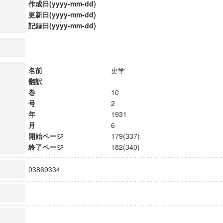
作成日(yyyy-mm-dd)
更新日(yyyy-mm-dd)
記録日(yyyy-mm-dd)
名前
史学
翻訳
巻
10
号
2
年
1931
月
6
開始ページ
179(337)
終了ページ
182(340)
03869334