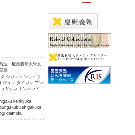
告 ; 慶應義塾大學文
義題目
ミタ シガク ケンキュウ
 ギジュク ダイガク ブン
ショガッカ ホンネンド
higaku kenkyukai
u bungakubu shigakuka
 kogi daimoku