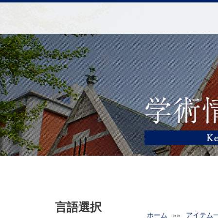
言語選択
ホーム
»»
アイテム