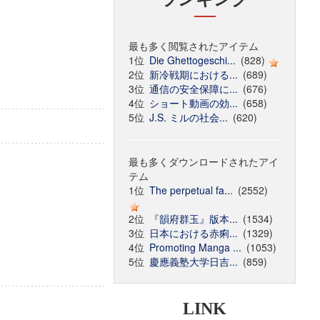
最も多く閲覧されたアイテム
1位
Die Ghettogeschi...
(828)
2位
新冷戦期における...
(689)
3位
通信の安全保障に...
(676)
4位
ショート動画の効...
(658)
5位
J.S. ミルの社会...
(620)
最も多くダウンロードされたアイ
テム
1位
The perpetual fa...
(2552)
2位
『韻府群玉』版本...
(1534)
3位
日本における赤痢...
(1329)
4位
Promoting Manga ...
(1053)
5位
慶應義塾大学日吉...
(859)
LINK