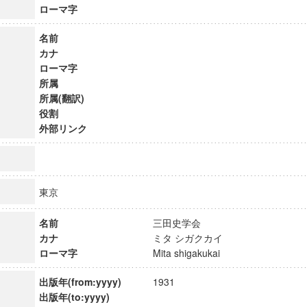
ローマ字
名前
カナ
ローマ字
所属
所属(翻訳)
役割
外部リンク
東京
名前
三田史学会
ンス教育研究センター
カナ
ミタ シガクカイ
端的教育研究拠点
ローマ字
Mita shigakukai
のサイエンス」
出版年(from:yyyy)
1931
出版年(to:yyyy)