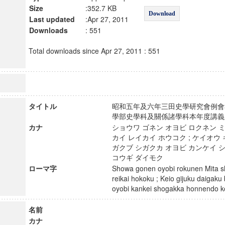
Size
:352.7 KB
Download
Last updated
:Apr 27, 2011
Downloads
: 551
Total downloads since Apr 27, 2011 : 551
タイトル
昭和五年及六年三田史學研究會例會報
學部史學科及關係諸學科本年度講
カナ
ショウワ ゴネン オヨビ ロクネン 
カイ レイカイ ホウコク ; ケイオウ
ガクブ シガクカ オヨビ カンケイ 
コウギ ダイモク
ローマ字
Showa gonen oyobi rokunen Mita s
reikai hokoku ; Keio gijuku daigak
oyobi kankei shogakka honnendo
名前
カナ