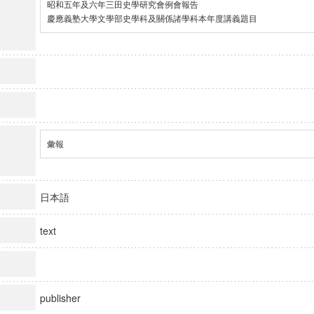
昭和五年及六年三田史學研究會例會報告

慶應義塾大學文學部史學科及關係諸學科本年度講義題目
彙報
日本語
text
publisher