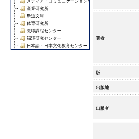
メディア・コミュニケーション研究所
産業研究所
斯道文庫
体育研究所
教職課程センター
著者
福澤研究センター
日本語・日本文化教育センター
アート・センター
外国語教育研究センター
デジタルメディア・コンテンツ統合研究センター
版
グローバルリサーチインスティテュート
塾内助成報告書
出版地
科学研究費補助金研究成果報告書
21世紀COEプログラム
慶應義塾大学グローバルCOEプログラム市民社会ガバナ
出版者
慶應義塾大学グローバルCOEプログラム論理と感性の先
博士課程教育リーディングプログラム「超成熟社会発展
学術雑誌掲載論文等(8)
その他