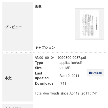
画像
プレビュー
キャプション
AN00100104-19290800-0087.pdf
Type
:application/pdf
Size
:2.0 MB
Last
Download
:Apr 12, 2011
本文
updated
Downloads
: 741
Total downloads since Apr 12, 2011 : 741