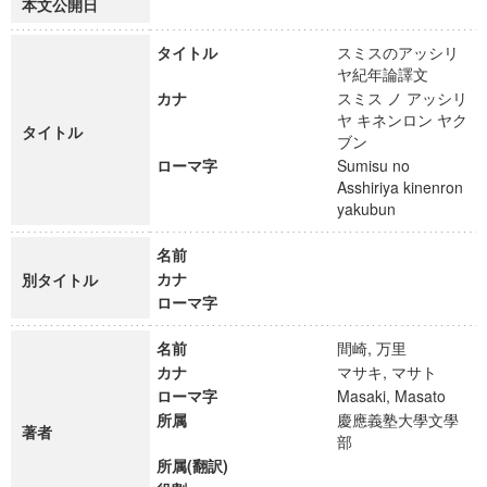
本文公開日
タイトル
スミスのアッシリ
ヤ紀年論譯文
カナ
スミス ノ アッシリ
ヤ キネンロン ヤク
タイトル
ブン
ローマ字
Sumisu no
Asshiriya kinenron
yakubun
名前
カナ
別タイトル
ローマ字
名前
間崎, 万里
カナ
マサキ, マサト
ローマ字
Masaki, Masato
所属
慶應義塾大學文學
著者
部
所属(翻訳)