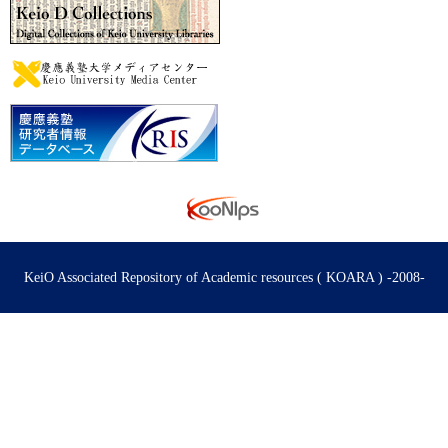
KeiO Associated Repository of Academic resources ( KOARA ) -2008-