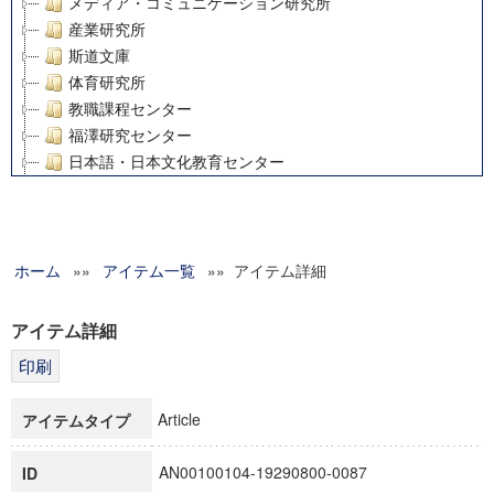
メディア・コミュニケーション研究所
産業研究所
斯道文庫
体育研究所
教職課程センター
福澤研究センター
日本語・日本文化教育センター
アート・センター
外国語教育研究センター
デジタルメディア・コンテンツ統合研究センター
ホーム
»»
グローバルリサーチインスティテュート
アイテム一覧
»» アイテム詳細
塾内助成報告書
科学研究費補助金研究成果報告書
アイテム詳細
21世紀COEプログラム
慶應義塾大学グローバルCOEプログラム市民社会ガバナンス
慶應義塾大学グローバルCOEプログラム論理と感性の先端的
Article
アイテムタイプ
博士課程教育リーディングプログラム「超成熟社会発展のサ
学術雑誌掲載論文等(8)
AN00100104-19290800-0087
ID
その他