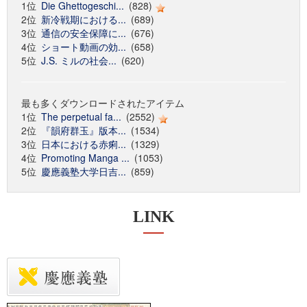
1位
Die Ghettogeschi...
(828)
2位
新冷戦期における...
(689)
3位
通信の安全保障に...
(676)
4位
ショート動画の効...
(658)
5位
J.S. ミルの社会...
(620)
最も多くダウンロードされたアイテム
1位
The perpetual fa...
(2552)
2位
『韻府群玉』版本...
(1534)
3位
日本における赤痢...
(1329)
4位
Promoting Manga ...
(1053)
5位
慶應義塾大学日吉...
(859)
LINK