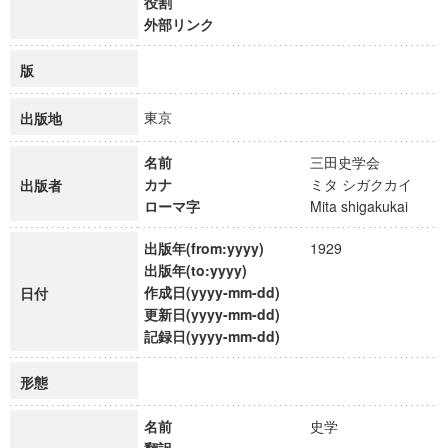
役割
外部リンク
版
東京
出版地
名前
三田史学会
カナ
ミタ シガクカイ
出版者
ローマ字
Mita shigakukai
出版年(from:yyyy)
1929
出版年(to:yyyy)
作成日(yyyy-mm-dd)
日付
更新日(yyyy-mm-dd)
記録日(yyyy-mm-dd)
形態
名前
史学