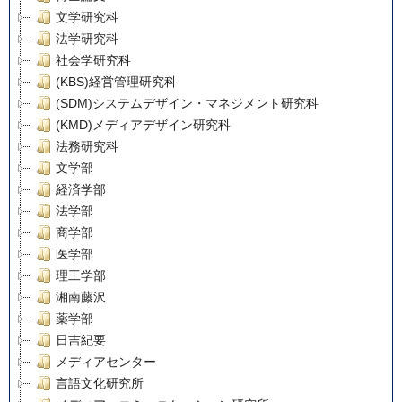
文学研究科
法学研究科
社会学研究科
(KBS)経営管理研究科
(SDM)システムデザイン・マネジメント研究科
(KMD)メディアデザイン研究科
法務研究科
文学部
経済学部
法学部
商学部
医学部
理工学部
湘南藤沢
薬学部
日吉紀要
メディアセンター
言語文化研究所