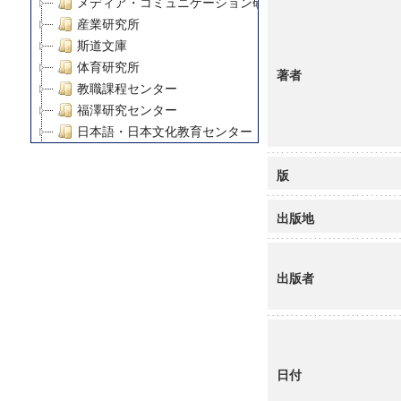
メディア・コミュニケーション研究所
産業研究所
斯道文庫
体育研究所
著者
教職課程センター
福澤研究センター
日本語・日本文化教育センター
アート・センター
版
外国語教育研究センター
デジタルメディア・コンテンツ統合研究センター
出版地
グローバルリサーチインスティテュート
塾内助成報告書
科学研究費補助金研究成果報告書
出版者
21世紀COEプログラム
慶應義塾大学グローバルCOEプログラム市民社会ガバナ
慶應義塾大学グローバルCOEプログラム論理と感性の先
博士課程教育リーディングプログラム「超成熟社会発展
学術雑誌掲載論文等(8)
日付
その他