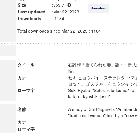
Size
:853.7 KB
Download
Last updated
:Mar 22, 2023
Downloads
: 1184
Total downloads since Mar 22, 2023 : 1184
タイトル
石評梅「捨てられた妻」論 : 「新
性」
カナ
セキ ヒョウバイ「ステラレタ ツマ」
ョセイ」ガ カタル「キュウシキ 
ローマ字
Seki Hyōbai "Suterareta tsuma" ron :
kataru "kyūshiki josei"
名前
A study of Shi Pingmei's "An abando
"traditional woman" told by a "n
カナ
ローマ字