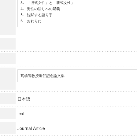
3. 「旧式女性」と「新式女性」

4. 男性の語りへの疑義

5. 沈黙する語り手

6. おわりに
髙橋智教授退任記念論文集
日本語
text
Journal Article