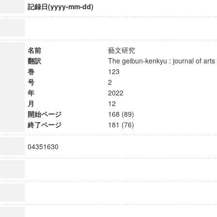
記録日(yyyy-mm-dd)
名前
藝文研究
翻訳
The geibun-kenkyu : journal of art
巻
123
号
2
年
2022
月
12
開始ページ
168 (89)
終了ページ
181 (76)
04351630