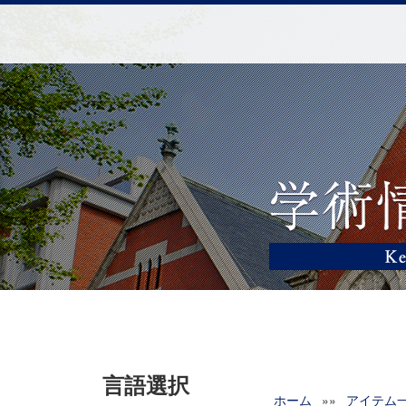
言語選択
ホーム
»»
アイテム