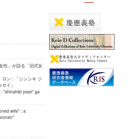
式女性」が語る「旧式女
ロン : 「シンシキ ジ
ジョセイ」
 "shinshiki josei" ga
ned wife" : a
ew woman"