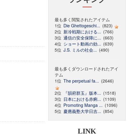
最も多く閲覧されたアイテム
1位
Die Ghettogeschi...
(823)
2位
新冷戦期における...
(766)
3位
通信の安全保障に...
(663)
4位
ショート動画の効...
(639)
5位
J.S. ミルの社会...
(490)
最も多くダウンロードされたアイ
テム
1位
The perpetual fa...
(2646)
2位
『韻府群玉』版本...
(1518)
3位
日本における赤痢...
(1109)
4位
Promoting Manga ...
(1096)
5位
慶應義塾大学日吉...
(854)
LINK