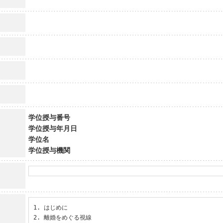
学位授与番号
学位授与年月日
学位名
学位授与機関
1. はじめに

2. 離婚をめぐる視線
