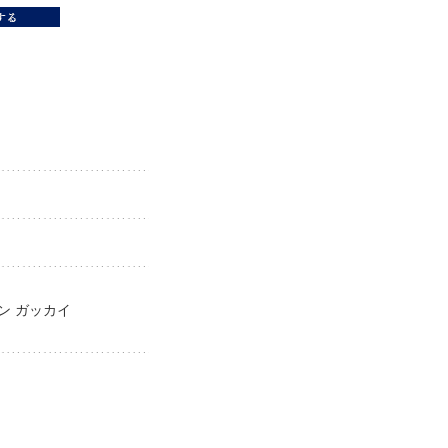
ブン ガッカイ
ai