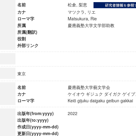
名前
松倉, 梨恵
カナ
マツクラ, リエ
ローマ字
Matsukura, Rie
所属
慶應義塾大学文学部助教
所属(翻訳)
役割
外部リンク
東京
名前
慶應義塾大学藝文学会
カナ
ケイオウ ギジュク ダイガク ゲイ
ローマ字
Keiō gijuku daigaku geibun gakk
ンス教育研究センター
端的教育研究拠点
出版年(from:yyyy)
2022
のサイエンス」
出版年(to:yyyy)
作成日(yyyy-mm-dd)
更新日(yyyy-mm-dd)