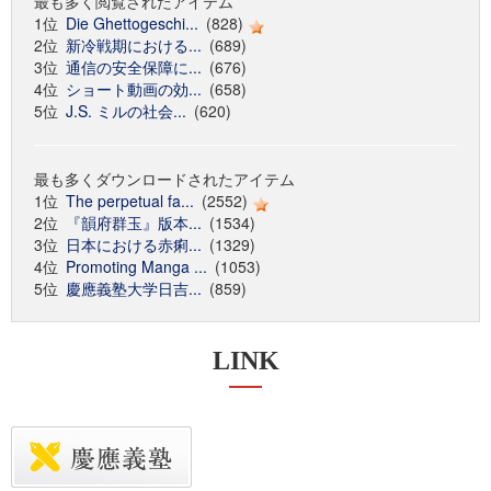
最も多く閲覧されたアイテム
1位
Die Ghettogeschi...
(828)
2位
新冷戦期における...
(689)
3位
通信の安全保障に...
(676)
4位
ショート動画の効...
(658)
5位
J.S. ミルの社会...
(620)
最も多くダウンロードされたアイテム
1位
The perpetual fa...
(2552)
2位
『韻府群玉』版本...
(1534)
3位
日本における赤痢...
(1329)
4位
Promoting Manga ...
(1053)
5位
慶應義塾大学日吉...
(859)
LINK