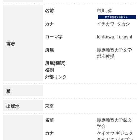
名前
市川, 崇
カナ
イチカワ, タカシ
ローマ字
Ichikawa, Takashi
著者
所属
慶應義塾大学文学
部准教授
所属(翻訳)
役割
外部リンク
版
東京
出版地
名前
慶應義塾大学藝文
学会
カナ
ケイオウ ギジュク
ダイガク ゲイブン