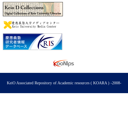
KeiO Associated Repository of Academic resources ( KOARA ) -2008-