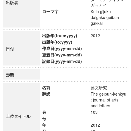
出版者
ガッカイ
ローマ字
Keio gijuku
daigaku geibun
gakkai
出版年(from:yyyy)
2012
出版年(to:yyyy)
作成日(yyyy-mm-dd)
日付
更新日(yyyy-mm-dd)
記録日(yyyy-mm-dd)
形態
名前
藝文研究
翻訳
The geibun-kenkyu
: journal of arts
and letters
巻
103
上位タイトル
号
年
2012