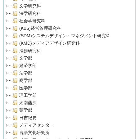
文学研究科
法学研究科
社会学研究科
(KBS)経営管理研究科
(SDM)システムデザイン・マネジメント研究科
(KMD)メディアデザイン研究科
法務研究科
文学部
経済学部
法学部
商学部
医学部
理工学部
湘南藤沢
薬学部
日吉紀要
メディアセンター
言語文化研究所