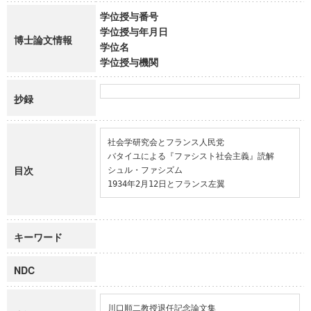
学位授与番号
学位授与年月日
博士論文情報
学位名
学位授与機関
抄録
社会学研究会とフランス人民党

バタイユによる『ファシスト社会主義』読解

目次
シュル・ファシズム

1934年2月12日とフランス左翼
キーワード
NDC
川口順二教授退任記念論文集