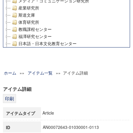
メディア・コミュニケーション研究所
産業研究所
斯道文庫
体育研究所
教職課程センター
福澤研究センター
日本語・日本文化教育センター
アート・センター
外国語教育研究センター
デジタルメディア・コンテンツ統合研究センター
ホーム
»»
グローバルリサーチインスティテュート
アイテム一覧
»» アイテム詳細
塾内助成報告書
科学研究費補助金研究成果報告書
アイテム詳細
21世紀COEプログラム
慶應義塾大学グローバルCOEプログラム市民社会ガバナンス
慶應義塾大学グローバルCOEプログラム論理と感性の先端的
Article
アイテムタイプ
博士課程教育リーディングプログラム「超成熟社会発展のサ
学術雑誌掲載論文等(8)
AN00072643-01030001-0113
ID
その他