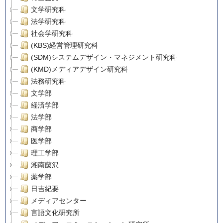
文学研究科
法学研究科
社会学研究科
(KBS)経営管理研究科
(SDM)システムデザイン・マネジメント研究科
(KMD)メディアデザイン研究科
法務研究科
文学部
経済学部
法学部
商学部
医学部
理工学部
湘南藤沢
薬学部
日吉紀要
メディアセンター
言語文化研究所