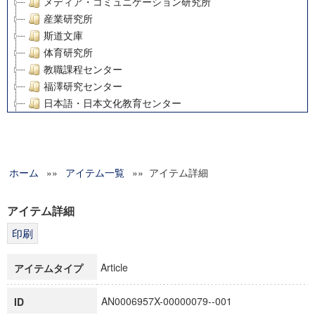
メディア・コミュニケーション研究所
産業研究所
斯道文庫
体育研究所
教職課程センター
福澤研究センター
日本語・日本文化教育センター
アート・センター
外国語教育研究センター
デジタルメディア・コンテンツ統合研究センター
ホーム
»»
グローバルリサーチインスティテュート
アイテム一覧
»» アイテム詳細
塾内助成報告書
科学研究費補助金研究成果報告書
アイテム詳細
21世紀COEプログラム
慶應義塾大学グローバルCOEプログラム市民社会ガバナンス
慶應義塾大学グローバルCOEプログラム論理と感性の先端的
Article
アイテムタイプ
博士課程教育リーディングプログラム「超成熟社会発展のサ
学術雑誌掲載論文等(8)
AN0006957X-00000079--001
ID
その他