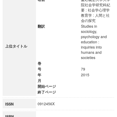
院社会学研究科紀
要 : 社会学心理学
教育学 : 人間と社
会の探究
翻訳
Studies in
sociology,
psychology and
education :
上位タイトル
inquiries into
humans and
societies
巻
号
79
年
2015
月
開始ページ
終了ページ
0912456X
ISSN
ISBN