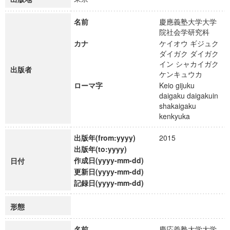
名前
慶應義塾大学大学
院社会学研究科
カナ
ケイオウ ギジュク
ダイガク ダイガク
イン シャカイガク
出版者
ケンキュウカ
ローマ字
Keio gijuku
daigaku daigakuin
shakaigaku
kenkyuka
出版年(from:yyyy)
2015
出版年(to:yyyy)
作成日(yyyy-mm-dd)
日付
更新日(yyyy-mm-dd)
記録日(yyyy-mm-dd)
形態
名前
慶応義塾大学大学