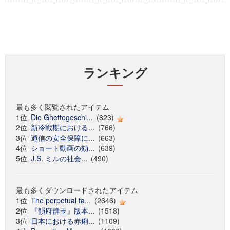
ランキング
最も多く閲覧されたアイテム
1位
Die Ghettogeschi...
(823)
2位
新冷戦期における...
(766)
3位
通信の安全保障に...
(663)
4位
ショート動画の効...
(639)
5位
J.S. ミルの社会...
(490)
最も多くダウンロードされたアイテム
1位
The perpetual fa...
(2646)
2位
『韻府群玉』版本...
(1518)
3位
日本における赤痢...
(1109)