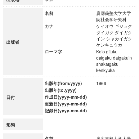
名前
慶應義塾大学大学
院社会学研究科
カナ
ケイオウ ギジュク
ダイガク ダイガク
イン シャカイガク
出版者
ケンキュウカ
ローマ字
Keio gijuku
daigaku daigakuin
shakaigaku
kenkyuka
出版年(from:yyyy)
1966
出版年(to:yyyy)
作成日(yyyy-mm-dd)
日付
更新日(yyyy-mm-dd)
記録日(yyyy-mm-dd)
形態
名前
慶応義塾大学大学