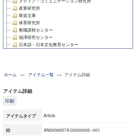
メディア・コミュニケーション研究所
産業研究所
斯道文庫
体育研究所
教職課程センター
福澤研究センター
日本語・日本文化教育センター
アート・センター
外国語教育研究センター
デジタルメディア・コンテンツ統合研究センター
ホーム
»»
グローバルリサーチインスティテュート
アイテム一覧
»» アイテム詳細
塾内助成報告書
科学研究費補助金研究成果報告書
アイテム詳細
21世紀COEプログラム
慶應義塾大学グローバルCOEプログラム市民社会ガバナンス
慶應義塾大学グローバルCOEプログラム論理と感性の先端的
Article
アイテムタイプ
博士課程教育リーディングプログラム「超成熟社会発展のサ
学術雑誌掲載論文等(8)
AN0006957X-00000006--001
ID
その他