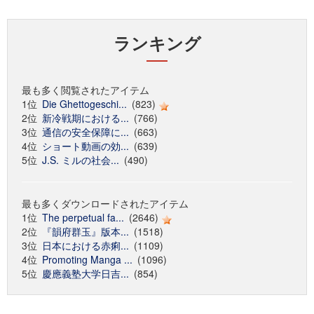
ランキング
最も多く閲覧されたアイテム
1位
Die Ghettogeschi...
(823)
2位
新冷戦期における...
(766)
3位
通信の安全保障に...
(663)
4位
ショート動画の効...
(639)
5位
J.S. ミルの社会...
(490)
最も多くダウンロードされたアイテム
1位
The perpetual fa...
(2646)
2位
『韻府群玉』版本...
(1518)
3位
日本における赤痢...
(1109)
4位
Promoting Manga ...
(1096)
5位
慶應義塾大学日吉...
(854)