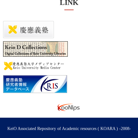
LINK
KeiO Associated Repository of Academic resources ( KOARA ) -2008-