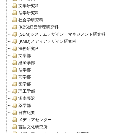
文学研究科
法学研究科
社会学研究科
(KBS)経営管理研究科
(SDM)システムデザイン・マネジメント研究科
(KMD)メディアデザイン研究科
法務研究科
文学部
経済学部
法学部
商学部
医学部
理工学部
湘南藤沢
薬学部
日吉紀要
メディアセンター
言語文化研究所