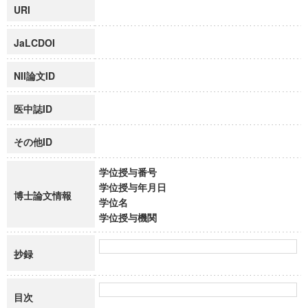
URI
JaLCDOI
NII論文ID
医中誌ID
その他ID
学位授与番号
学位授与年月日
博士論文情報
学位名
学位授与機関
抄録
目次