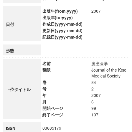
出版年(from:yyyy)
2007
出版年(to:yyyy)
作成日(yyyy-mm-dd)
日付
更新日(yyyy-mm-dd)
記録日(yyyy-mm-dd)
形態
名前
慶應医学
翻訳
Journal of the Keio
Medical Society
巻
84
号
2
上位タイトル
年
2007
月
6
開始ページ
99
終了ページ
107
03685179
ISSN