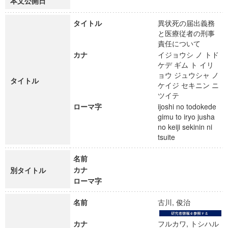
本文公開日
タイトル
異状死の届出義務
と医療従者の刑事
責任について
カナ
イジョウシ ノ トド
ケデ ギム ト イリ
ョウ ジュウシャ ノ
タイトル
ケイジ セキニン ニ
ツイテ
ローマ字
ijoshi no todokede
gimu to iryo jusha
no keiji sekinin ni
tsuite
名前
カナ
別タイトル
ローマ字
名前
古川, 俊治
カナ
フルカワ, トシハル