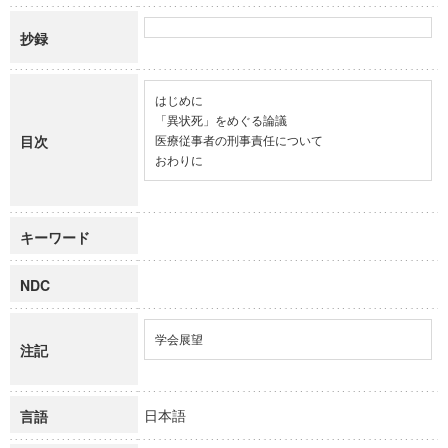
抄録
はじめに

「異状死」をめぐる論議

目次
医療従事者の刑事責任について

おわりに
キーワード
NDC
学会展望
注記
日本語
言語