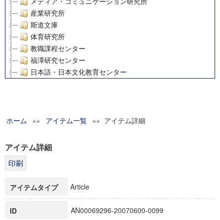
メディア・コミュニケーション研究所
産業研究所
斯道文庫
体育研究所
教職課程センター
福澤研究センター
日本語・日本文化教育センター
アート・センター
外国語教育研究センター
デジタルメディア・コンテンツ統合研究センター
ホーム
»»
グローバルリサーチインスティテュート
アイテム一覧
»» アイテム詳細
塾内助成報告書
科学研究費補助金研究成果報告書
アイテム詳細
21世紀COEプログラム
慶應義塾大学グローバルCOEプログラム市民社会ガバナンス
慶應義塾大学グローバルCOEプログラム論理と感性の先端的
Article
アイテムタイプ
博士課程教育リーディングプログラム「超成熟社会発展のサ
学術雑誌掲載論文等(8)
AN00069296-20070600-0099
ID
その他