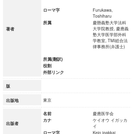
ローマ字
Furukawa,
Toshiharu
所属
慶懸義塾大学法科
大学院教授, 慶應義
著者
塾大学医学部外科
学教室, TMI総合法
律事務所(弁護士)
所属(翻訳)
役割
外部リンク
版
東京
出版地
名前
慶應医学会
カナ
ケイオウ イガッカ
出版者
イ
ローマ字
Keio igakkai