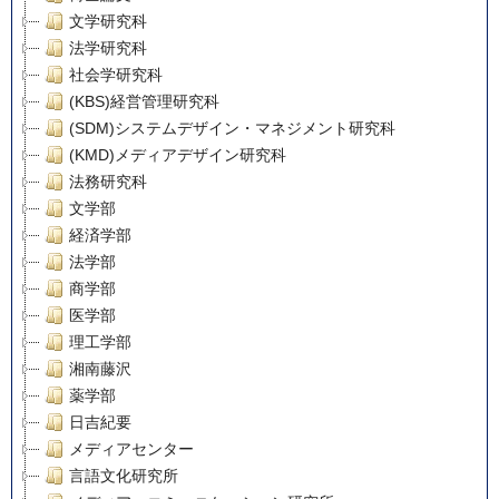
文学研究科
法学研究科
社会学研究科
(KBS)経営管理研究科
(SDM)システムデザイン・マネジメント研究科
(KMD)メディアデザイン研究科
法務研究科
文学部
経済学部
法学部
商学部
医学部
理工学部
湘南藤沢
薬学部
日吉紀要
メディアセンター
言語文化研究所