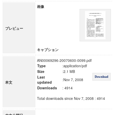
画像
プレビュー
キャプション
AN00069296-20070600-0099.pdf
Type
:application/pdf
Size
:2.1 MB
Last
Download
:Nov 7, 2008
本文
updated
Downloads
: 4914
Total downloads since Nov 7, 2008 : 4914