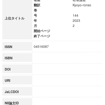
翻訳
Kyoyo-ronso
巻
号
144
上位タイトル
年
2023
月
2
開始ページ
終了ページ
04516087
ISSN
ISBN
DOI
URI
JaLCDOI
NII論文ID