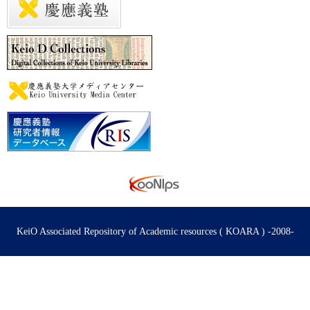
KeiO Associated Repository of Academic resources ( KOARA ) -2008-