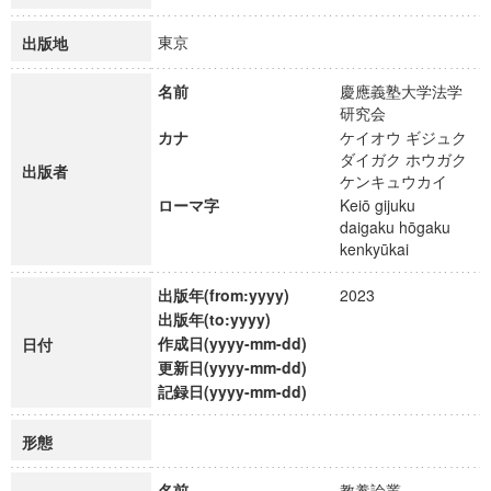
東京
出版地
名前
慶應義塾大学法学
研究会
カナ
ケイオウ ギジュク
ダイガク ホウガク
出版者
ケンキュウカイ
ローマ字
Keiō gijuku
daigaku hōgaku
kenkyūkai
出版年(from:yyyy)
2023
出版年(to:yyyy)
作成日(yyyy-mm-dd)
日付
更新日(yyyy-mm-dd)
記録日(yyyy-mm-dd)
形態
名前
教養論叢