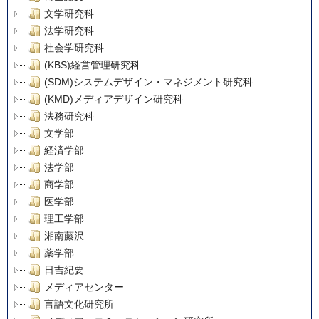
文学研究科
法学研究科
社会学研究科
(KBS)経営管理研究科
(SDM)システムデザイン・マネジメント研究科
(KMD)メディアデザイン研究科
法務研究科
文学部
経済学部
法学部
商学部
医学部
理工学部
湘南藤沢
薬学部
日吉紀要
メディアセンター
言語文化研究所