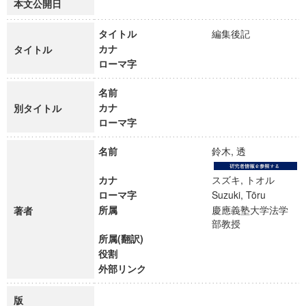
本文公開日
タイトル
編集後記
カナ
タイトル
ローマ字
名前
カナ
別タイトル
ローマ字
名前
鈴木, 透
カナ
スズキ, トオル
ローマ字
Suzuki, Tōru
所属
慶應義塾大学法学
著者
部教授
所属(翻訳)
役割
外部リンク
版