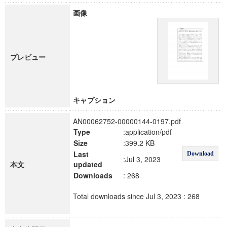
画像
プレビュー
キャプション
AN00062752-00000144-0197.pdf
Type
:application/pdf
Size
:399.2 KB
Last
Download
:Jul 3, 2023
本文
updated
Downloads
: 268
Total downloads since Jul 3, 2023 : 268