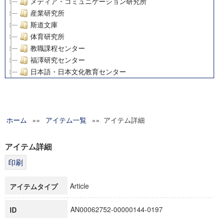
メディア・コミュニケーション研究所
産業研究所
斯道文庫
体育研究所
教職課程センター
福澤研究センター
日本語・日本文化教育センター
アート・センター
外国語教育研究センター
デジタルメディア・コンテンツ統合研究センター
ホーム
»»
グローバルリサーチインスティテュート
アイテム一覧
»» アイテム詳細
塾内助成報告書
科学研究費補助金研究成果報告書
アイテム詳細
21世紀COEプログラム
慶應義塾大学グローバルCOEプログラム市民社会ガバナンス
慶應義塾大学グローバルCOEプログラム論理と感性の先端的
Article
アイテムタイプ
博士課程教育リーディングプログラム「超成熟社会発展のサ
学術雑誌掲載論文等(8)
AN00062752-00000144-0197
ID
その他