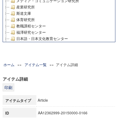
メディア・コミュニケーション研究所
産業研究所
斯道文庫
体育研究所
教職課程センター
福澤研究センター
日本語・日本文化教育センター
アート・センター
外国語教育研究センター
デジタルメディア・コンテンツ統合研究センター
ホーム
»»
グローバルリサーチインスティテュート
アイテム一覧
»» アイテム詳細
塾内助成報告書
科学研究費補助金研究成果報告書
アイテム詳細
21世紀COEプログラム
慶應義塾大学グローバルCOEプログラム市民社会ガバナンス
慶應義塾大学グローバルCOEプログラム論理と感性の先端的
Article
アイテムタイプ
博士課程教育リーディングプログラム「超成熟社会発展のサ
学術雑誌掲載論文等(8)
AA12362999-20150000-0166
ID
その他