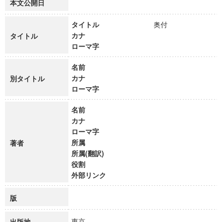
本文公開日
タイトル
奥付
カナ
タイトル
ローマ字
名前
カナ
別タイトル
ローマ字
名前
カナ
ローマ字
所属
著者
所属(翻訳)
役割
外部リンク
版
東京
出版地