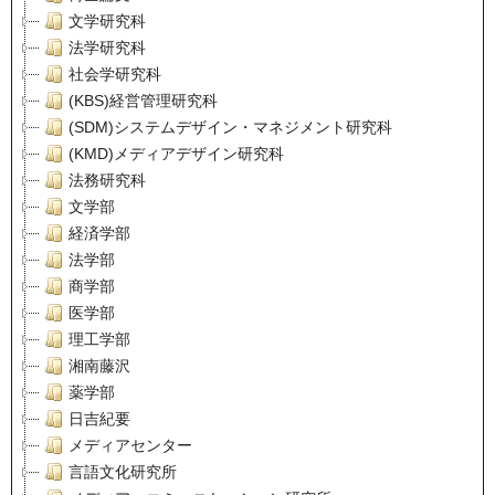
文学研究科
法学研究科
社会学研究科
(KBS)経営管理研究科
(SDM)システムデザイン・マネジメント研究科
(KMD)メディアデザイン研究科
法務研究科
文学部
経済学部
法学部
商学部
医学部
理工学部
湘南藤沢
薬学部
日吉紀要
メディアセンター
言語文化研究所