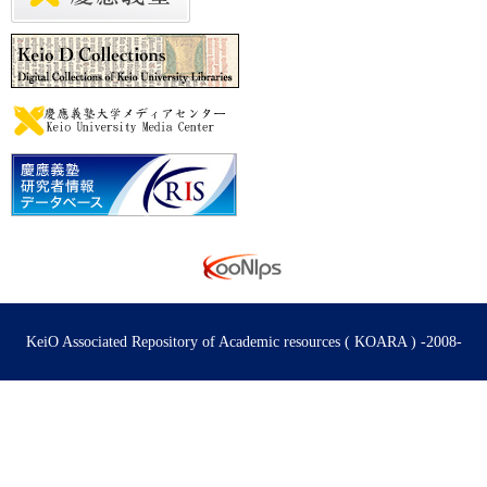
KeiO Associated Repository of Academic resources ( KOARA ) -2008-