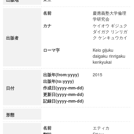
名前
慶應義塾大学倫理
学研究会
カナ
ケイオウ ギジュク
ダイガク リンリガ
ク ケンキュウカイ
出版者
ローマ字
Keio gijuku
daigaku rinrigaku
kenkyukai
出版年(from:yyyy)
2015
出版年(to:yyyy)
作成日(yyyy-mm-dd)
日付
更新日(yyyy-mm-dd)
記録日(yyyy-mm-dd)
形態
名前
エティカ