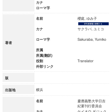
カナ
ローマ字
名前
櫻庭, ゆみ子
カナ
サクラバ, ユミコ
ローマ字
Sakuraba, Yumiko
著者
所属
所属(翻訳)
役割
Translator
外部リンク
版
横浜
出版地
名前
慶應義塾大学日吉
紀要刊行委員会
カナ
ケイオウ ギジュク