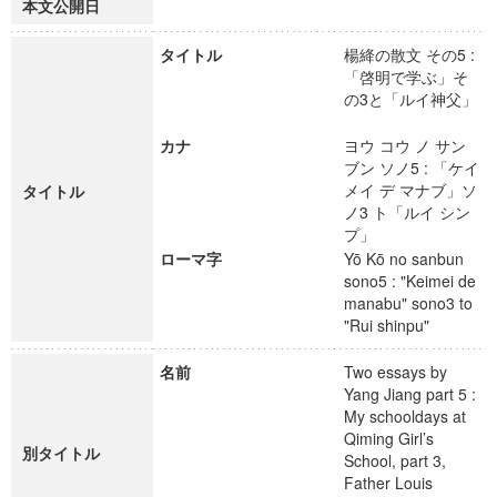
本文公開日
タイトル
楊絳の散文 その5 :
「啓明で学ぶ」そ
の3と「ルイ神父」
カナ
ヨウ コウ ノ サン
ブン ソノ5 : 「ケイ
メイ デ マナブ」ソ
タイトル
ノ3 ト「ルイ シン
プ」
ローマ字
Yō Kō no sanbun
sono5 : "Keimei de
manabu" sono3 to
"Rui shinpu"
名前
Two essays by
Yang Jiang part 5 :
My schooldays at
Qiming Girl’s
別タイトル
School, part 3,
Father Louis