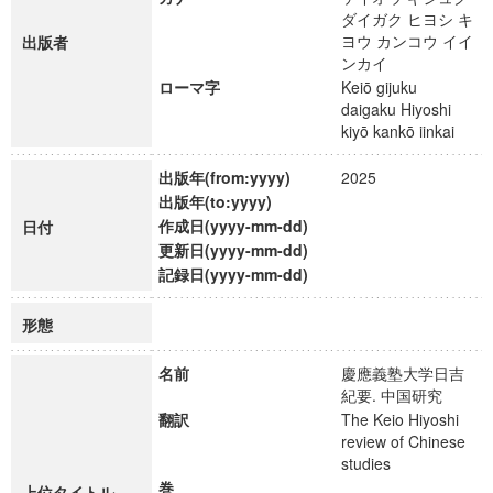
ダイガク ヒヨシ キ
ヨウ カンコウ イイ
出版者
ンカイ
ローマ字
Keiō gijuku
daigaku Hiyoshi
kiyō kankō iinkai
出版年(from:yyyy)
2025
出版年(to:yyyy)
作成日(yyyy-mm-dd)
日付
更新日(yyyy-mm-dd)
記録日(yyyy-mm-dd)
形態
名前
慶應義塾大学日吉
紀要. 中国研究
翻訳
The Keio Hiyoshi
review of Chinese
studies
巻
上位タイトル