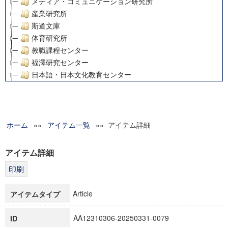
メディア・コミュニケーション研究所
産業研究所
斯道文庫
体育研究所
教職課程センター
福澤研究センター
日本語・日本文化教育センター
アート・センター
外国語教育研究センター
デジタルメディア・コンテンツ統合研究センター
ホーム
»»
グローバルリサーチインスティテュート
アイテム一覧
»» アイテム詳細
塾内助成報告書
科学研究費補助金研究成果報告書
アイテム詳細
21世紀COEプログラム
慶應義塾大学グローバルCOEプログラム市民社会ガバナンス
慶應義塾大学グローバルCOEプログラム論理と感性の先端的
Article
アイテムタイプ
博士課程教育リーディングプログラム「超成熟社会発展のサ
学術雑誌掲載論文等(8)
AA12310306-20250331-0079
ID
その他