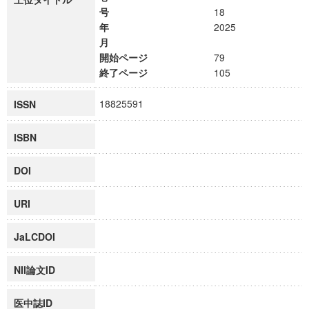
号
18
年
2025
月
開始ページ
79
終了ページ
105
18825591
ISSN
ISBN
DOI
URI
JaLCDOI
NII論文ID
医中誌ID