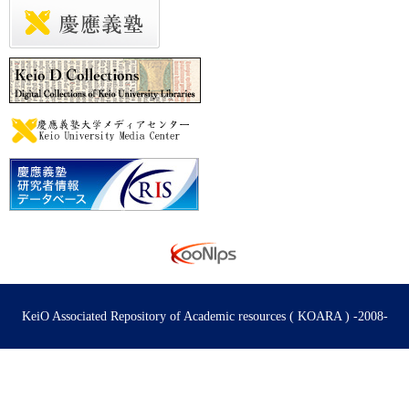
KeiO Associated Repository of Academic resources ( KOARA ) -2008-