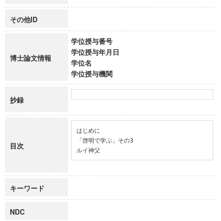
その他ID
学位授与番号
学位授与年月日
博士論文情報
学位名
学位授与機関
抄録
はじめに

「啓明で学ぶ」その3

目次
ルイ神父
キーワード
NDC