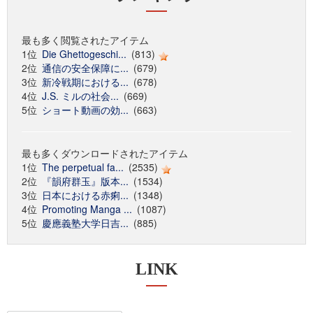
最も多く閲覧されたアイテム
1位
Die Ghettogeschi...
(813)
2位
通信の安全保障に...
(679)
3位
新冷戦期における...
(678)
4位
J.S. ミルの社会...
(669)
5位
ショート動画の効...
(663)
最も多くダウンロードされたアイテム
1位
The perpetual fa...
(2535)
2位
『韻府群玉』版本...
(1534)
3位
日本における赤痢...
(1348)
4位
Promoting Manga ...
(1087)
5位
慶應義塾大学日吉...
(885)
LINK