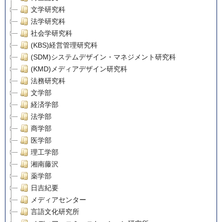
文学研究科
法学研究科
社会学研究科
(KBS)経営管理研究科
(SDM)システムデザイン・マネジメント研究科
(KMD)メディアデザイン研究科
法務研究科
文学部
経済学部
法学部
商学部
医学部
理工学部
湘南藤沢
薬学部
日吉紀要
メディアセンター
言語文化研究所