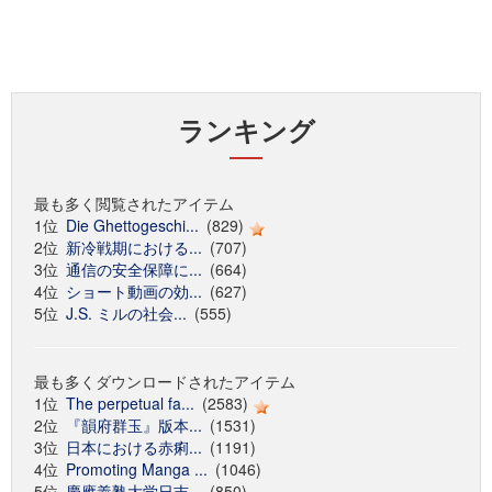
ランキング
最も多く閲覧されたアイテム
1位
Die Ghettogeschi...
(829)
2位
新冷戦期における...
(707)
3位
通信の安全保障に...
(664)
4位
ショート動画の効...
(627)
5位
J.S. ミルの社会...
(555)
最も多くダウンロードされたアイテム
1位
The perpetual fa...
(2583)
2位
『韻府群玉』版本...
(1531)
3位
日本における赤痢...
(1191)
4位
Promoting Manga ...
(1046)
5位
慶應義塾大学日吉...
(850)