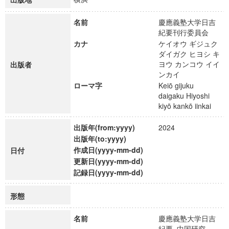
名前
慶應義塾大学日吉
紀要刊行委員会
カナ
ケイオウ ギジュク
ダイガク ヒヨシ キ
ヨウ カンコウ イイ
出版者
ンカイ
ローマ字
Keiō gijuku
daigaku Hiyoshi
kiyō kankō iinkai
出版年(from:yyyy)
2024
出版年(to:yyyy)
作成日(yyyy-mm-dd)
日付
更新日(yyyy-mm-dd)
記録日(yyyy-mm-dd)
形態
名前
慶應義塾大学日吉
紀要. 中国研究