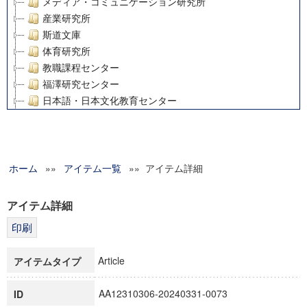
メディア・コミュニケーション研究所
産業研究所
斯道文庫
体育研究所
教職課程センター
福澤研究センター
日本語・日本文化教育センター
アート・センター
外国語教育研究センター
デジタルメディア・コンテンツ統合研究センター
ホーム
»»
グローバルリサーチインスティテュート
アイテム一覧
»» アイテム詳細
塾内助成報告書
科学研究費補助金研究成果報告書
アイテム詳細
21世紀COEプログラム
慶應義塾大学グローバルCOEプログラム市民社会ガバナンス
慶應義塾大学グローバルCOEプログラム論理と感性の先端的
Article
アイテムタイプ
博士課程教育リーディングプログラム「超成熟社会発展のサ
学術雑誌掲載論文等(8)
AA12310306-20240331-0073
ID
その他