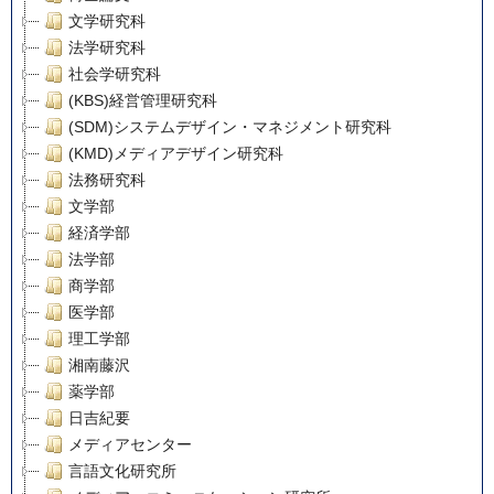
文学研究科
法学研究科
社会学研究科
(KBS)経営管理研究科
(SDM)システムデザイン・マネジメント研究科
(KMD)メディアデザイン研究科
法務研究科
文学部
経済学部
法学部
商学部
医学部
理工学部
湘南藤沢
薬学部
日吉紀要
メディアセンター
言語文化研究所