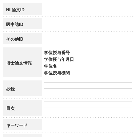
NII論文ID
医中誌ID
その他ID
学位授与番号
学位授与年月日
博士論文情報
学位名
学位授与機関
抄録
目次
キーワード