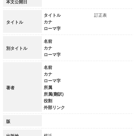
本文公開日
タイトル
訂正表
カナ
タイトル
ローマ字
名前
カナ
別タイトル
ローマ字
名前
カナ
ローマ字
所属
著者
所属(翻訳)
役割
外部リンク
版
横浜
出版地