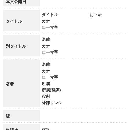
本文公開日
タイトル
訂正表
カナ
タイトル
ローマ字
名前
カナ
別タイトル
ローマ字
名前
カナ
ローマ字
所属
著者
所属(翻訳)
役割
外部リンク
版
横浜
出版地