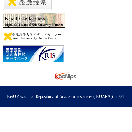
KeiO Associated Repository of Academic resources ( KOARA ) -2008-