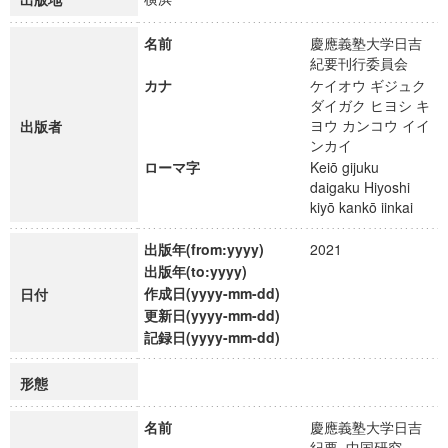
名前
慶應義塾大学日吉
紀要刊行委員会
カナ
ケイオウ ギジュク
ダイガク ヒヨシ キ
ヨウ カンコウ イイ
出版者
ンカイ
ローマ字
Keiō gijuku
daigaku Hiyoshi
kiyō kankō iinkai
出版年(from:yyyy)
2021
出版年(to:yyyy)
作成日(yyyy-mm-dd)
日付
更新日(yyyy-mm-dd)
記録日(yyyy-mm-dd)
形態
名前
慶應義塾大学日吉
紀要. 中国研究