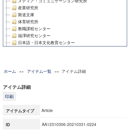
メディア・コミュニケーション研究所
産業研究所
斯道文庫
体育研究所
教職課程センター
福澤研究センター
日本語・日本文化教育センター
アート・センター
外国語教育研究センター
デジタルメディア・コンテンツ統合研究センター
ホーム
»»
グローバルリサーチインスティテュート
アイテム一覧
»» アイテム詳細
塾内助成報告書
科学研究費補助金研究成果報告書
アイテム詳細
21世紀COEプログラム
慶應義塾大学グローバルCOEプログラム市民社会ガバナンス
慶應義塾大学グローバルCOEプログラム論理と感性の先端的
Article
アイテムタイプ
博士課程教育リーディングプログラム「超成熟社会発展のサ
学術雑誌掲載論文等(8)
AA12310306-20210331-0224
ID
その他