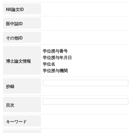
NII論文ID
医中誌ID
その他ID
学位授与番号
学位授与年月日
博士論文情報
学位名
学位授与機関
抄録
目次
キーワード