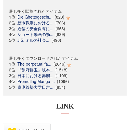
最も多く閲覧されたアイテム
1位
Die Ghettogeschi...
(823)
2位
新冷戦期における...
(766)
3位
通信の安全保障に...
(663)
4位
ショート動画の効...
(639)
5位
J.S. ミルの社会...
(490)
最も多くダウンロードされたアイテム
1位
The perpetual fa...
(2646)
2位
『韻府群玉』版本...
(1518)
3位
日本における赤痢...
(1109)
4位
Promoting Manga ...
(1096)
5位
慶應義塾大学日吉...
(854)
LINK