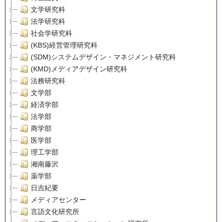
文学研究科
法学研究科
社会学研究科
(KBS)経営管理研究科
(SDM)システムデザイン・マネジメント研究科
(KMD)メディアデザイン研究科
法務研究科
文学部
経済学部
法学部
商学部
医学部
理工学部
湘南藤沢
薬学部
日吉紀要
メディアセンター
言語文化研究所