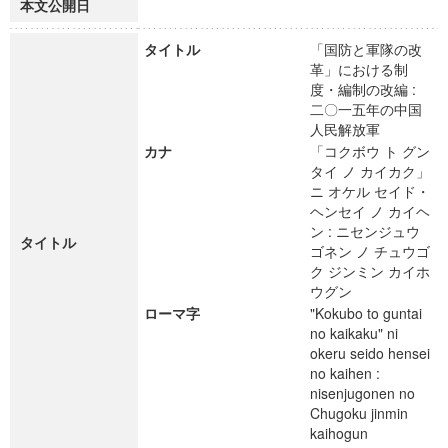
本文公開日
タイトル
「国防と軍隊の改
革」における制
度・編制の改編 :
二〇一五年の中国
人民解放軍
カナ
「コクボウ ト グン
タイ ノ カイカク」
ニ オケル セイド・
ヘンセイ ノ カイヘ
ン : ニセンジュウ
タイトル
ゴネン ノ チュウゴ
ク ジンミン カイホ
ウグン
ローマ字
"Kokubo to guntai
no kaikaku" ni
okeru seido hensei
no kaihen :
nisenjugonen no
Chugoku jinmin
kaihogun