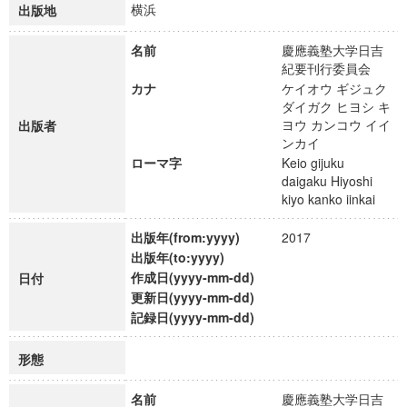
横浜
出版地
名前
慶應義塾大学日吉
紀要刊行委員会
カナ
ケイオウ ギジュク
ダイガク ヒヨシ キ
ヨウ カンコウ イイ
出版者
ンカイ
ローマ字
Keio gijuku
daigaku Hiyoshi
kiyo kanko iinkai
出版年(from:yyyy)
2017
出版年(to:yyyy)
作成日(yyyy-mm-dd)
日付
更新日(yyyy-mm-dd)
記録日(yyyy-mm-dd)
形態
名前
慶應義塾大学日吉