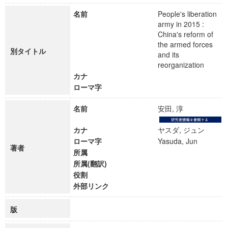
名前
People's liberation
army in 2015 :
China's reform of
the armed forces
別タイトル
and its
reorganization
カナ
ローマ字
名前
安田, 淳
カナ
ヤスダ, ジュン
ローマ字
Yasuda, Jun
著者
所属
所属(翻訳)
役割
外部リンク
版