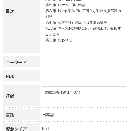
第五節 ロケット軍の創設

目次
第六節 統合作戦運用に不可欠な戦略支援部隊の
創設

第七節 双方向性が求められる軍民融合

第八節 党への絶対的忠誠心と政治工作が企図す
るところ

第九節 おわりに
キーワード
NDC
関根謙教授退休記念号
注記
日本語
言語
text
資源タイプ