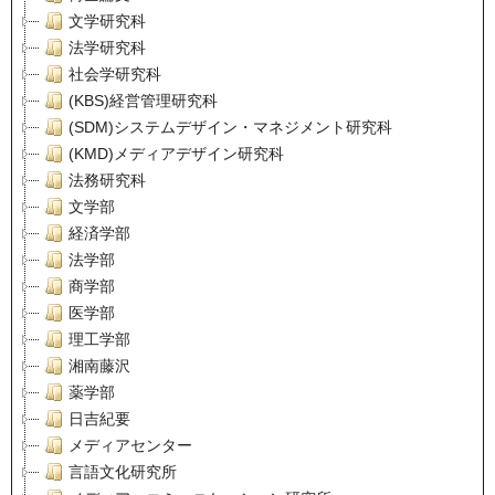
文学研究科
法学研究科
社会学研究科
(KBS)経営管理研究科
(SDM)システムデザイン・マネジメント研究科
(KMD)メディアデザイン研究科
法務研究科
文学部
経済学部
法学部
商学部
医学部
理工学部
湘南藤沢
薬学部
日吉紀要
メディアセンター
言語文化研究所