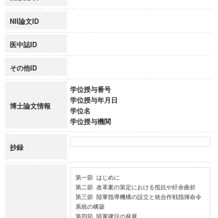
NII論文ID
医中誌ID
その他ID
学位授与番号
学位授与年月日
博士論文情報
学位名
学位授与機関
抄録
第一節 はじめに

第二節 改革案の策定における抵抗や紆余曲折

第三節 陸軍指導機構の設立と統合作戦指揮命令
系統の構築

第四節 陸軍建設の発展
