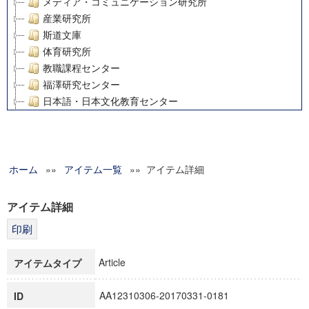
メディア・コミュニケーション研究所
産業研究所
斯道文庫
体育研究所
教職課程センター
福澤研究センター
日本語・日本文化教育センター
アート・センター
外国語教育研究センター
デジタルメディア・コンテンツ統合研究センター
ホーム
»»
グローバルリサーチインスティテュート
アイテム一覧
»» アイテム詳細
塾内助成報告書
科学研究費補助金研究成果報告書
アイテム詳細
21世紀COEプログラム
慶應義塾大学グローバルCOEプログラム市民社会ガバナンス
慶應義塾大学グローバルCOEプログラム論理と感性の先端的
Article
アイテムタイプ
博士課程教育リーディングプログラム「超成熟社会発展のサ
学術雑誌掲載論文等(8)
AA12310306-20170331-0181
ID
その他