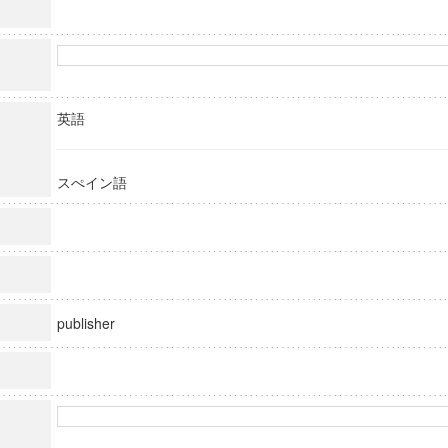
英語
スぺイン語
publisher