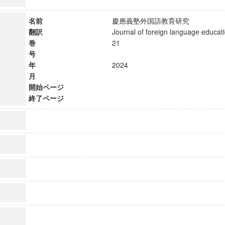
名前
慶應義塾外国語教育研究
翻訳
Journal of foreign language educ
巻
21
号
年
2024
月
開始ページ
終了ページ