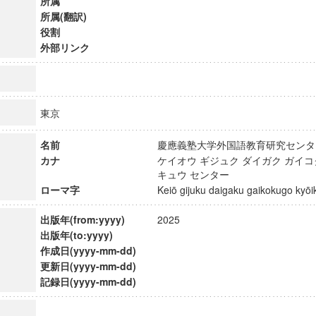
所属
所属(翻訳)
役割
外部リンク
東京
名前
慶應義塾大学外国語教育研究セ
カナ
ケイオウ ギジュク ダイガク ガイコ
キュウ センター
ローマ字
Keiō gijuku daigaku gaikokugo ky
出版年(from:yyyy)
2025
出版年(to:yyyy)
ンス教育研究センター
作成日(yyyy-mm-dd)
端的教育研究拠点
更新日(yyyy-mm-dd)
のサイエンス」
記録日(yyyy-mm-dd)