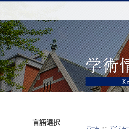
言語選択
ホーム
»»
アイテム