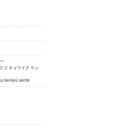
ンター
クゴ キョウイク ケン
ōiku kenkyū sentā