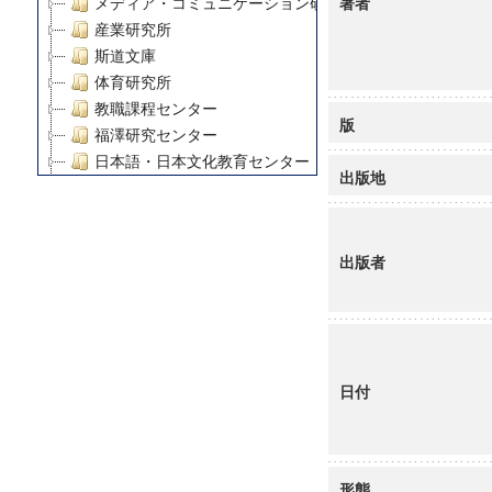
著者
メディア・コミュニケーション研究所
産業研究所
斯道文庫
体育研究所
教職課程センター
版
福澤研究センター
日本語・日本文化教育センター
出版地
アート・センター
外国語教育研究センター
デジタルメディア・コンテンツ統合研究センター
出版者
グローバルリサーチインスティテュート
塾内助成報告書
科学研究費補助金研究成果報告書
21世紀COEプログラム
慶應義塾大学グローバルCOEプログラム市民社会ガバナ
日付
慶應義塾大学グローバルCOEプログラム論理と感性の先
博士課程教育リーディングプログラム「超成熟社会発展
学術雑誌掲載論文等(8)
その他
形態