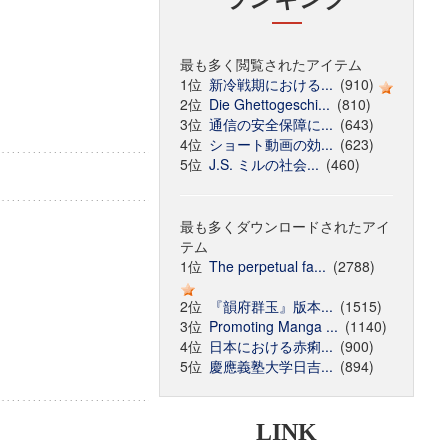
最も多く閲覧されたアイテム
1位
新冷戦期における...
(910)
2位
Die Ghettogeschi...
(810)
3位
通信の安全保障に...
(643)
4位
ショート動画の効...
(623)
5位
J.S. ミルの社会...
(460)
最も多くダウンロードされたアイ
テム
1位
The perpetual fa...
(2788)
2位
『韻府群玉』版本...
(1515)
3位
Promoting Manga ...
(1140)
4位
日本における赤痢...
(900)
5位
慶應義塾大学日吉...
(894)
LINK