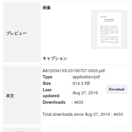
画像
プレビュー
キャプション
AA1203413X-20150707-0033.pdf
Type
:application/pdf
Size
:914.3 KB
Last
Download
:Aug 27, 2019
本文
updated
Downloads
: 4633
Total downloads since Aug 27, 2019 : 4633