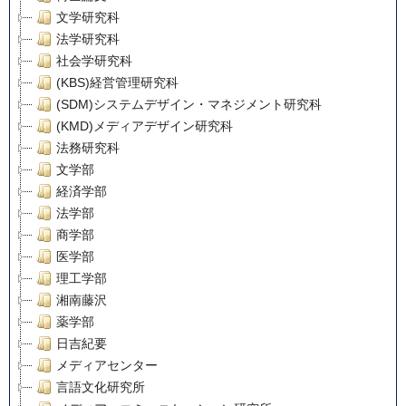
文学研究科
法学研究科
社会学研究科
(KBS)経営管理研究科
(SDM)システムデザイン・マネジメント研究科
(KMD)メディアデザイン研究科
法務研究科
文学部
経済学部
法学部
商学部
医学部
理工学部
湘南藤沢
薬学部
日吉紀要
メディアセンター
言語文化研究所