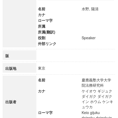
名前
水野, 陽清
カナ
ローマ字
所属
所属(翻訳)
役割
Speaker
外部リンク
版
東京
出版地
名前
慶應義塾大学大学
院法務研究科
カナ
ケイオウ ギジュク
ダイガク ダイガク
イン ホウム ケンキ
出版者
ュウカ
ローマ字
Keio gijuku
daigaku daigakuin