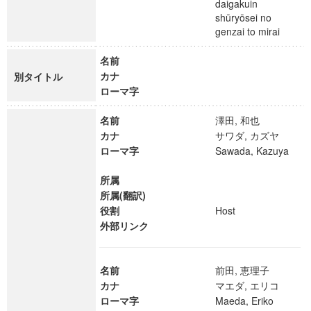
daigakuin
shūryōsei no
genzai to mirai
名前
カナ
別タイトル
ローマ字
名前
澤田, 和也
カナ
サワダ, カズヤ
ローマ字
Sawada, Kazuya
所属
所属(翻訳)
役割
Host
外部リンク
名前
前田, 恵理子
カナ
マエダ, エリコ
ローマ字
Maeda, Eriko