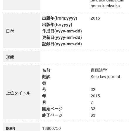
homu kenkyuka
出版年(from:yyyy)
2015
出版年(to:yyyy)
作成日(yyyy-mm-dd)
日付
更新日(yyyy-mm-dd)
記録日(yyyy-mm-dd)
形態
名前
慶應法学
翻訳
Keio law journal
巻
号
32
上位タイトル
年
2015
月
7
開始ページ
33
終了ページ
63
18800750
ISSN