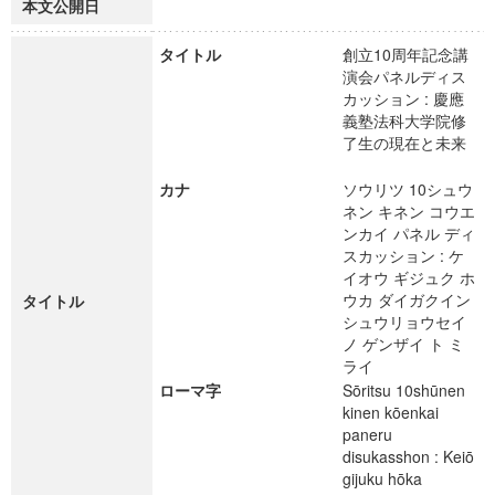
本文公開日
タイトル
創立10周年記念講
演会パネルディス
カッション : 慶應
義塾法科大学院修
了生の現在と未来
カナ
ソウリツ 10シュウ
ネン キネン コウエ
ンカイ パネル ディ
スカッション : ケ
イオウ ギジュク ホ
ウカ ダイガクイン
タイトル
シュウリョウセイ
ノ ゲンザイ ト ミ
ライ
ローマ字
Sōritsu 10shūnen
kinen kōenkai
paneru
disukasshon : Keiō
gijuku hōka