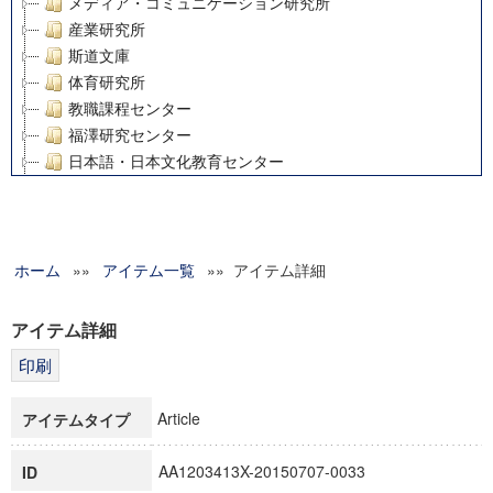
メディア・コミュニケーション研究所
産業研究所
斯道文庫
体育研究所
教職課程センター
福澤研究センター
日本語・日本文化教育センター
アート・センター
外国語教育研究センター
デジタルメディア・コンテンツ統合研究センター
ホーム
»»
グローバルリサーチインスティテュート
アイテム一覧
»» アイテム詳細
塾内助成報告書
科学研究費補助金研究成果報告書
アイテム詳細
21世紀COEプログラム
慶應義塾大学グローバルCOEプログラム市民社会ガバナンス
慶應義塾大学グローバルCOEプログラム論理と感性の先端的
Article
アイテムタイプ
博士課程教育リーディングプログラム「超成熟社会発展のサ
学術雑誌掲載論文等(8)
AA1203413X-20150707-0033
ID
その他