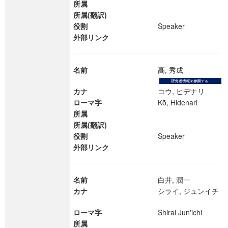
所属
所属(翻訳)
役割
Speaker
外部リンク
名前
髙, 秀成
カナ
コウ, ヒデナリ
ローマ字
Kō, Hidenari
所属
所属(翻訳)
役割
Speaker
外部リンク
名前
白井, 潤一
カナ
シライ, ジュンイチ
ローマ字
Shirai Jun'ichi
所属