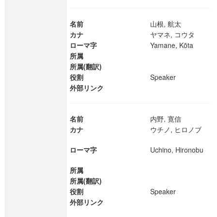
名前
山根, 航太
カナ
ヤマネ, コウタ
ローマ字
Yamane, Kōta
所属
所属(翻訳)
役割
Speaker
外部リンク
名前
内野, 寛信
カナ
ウチノ, ヒロノブ
ローマ字
Uchino, Hironobu
所属
所属(翻訳)
役割
Speaker
外部リンク