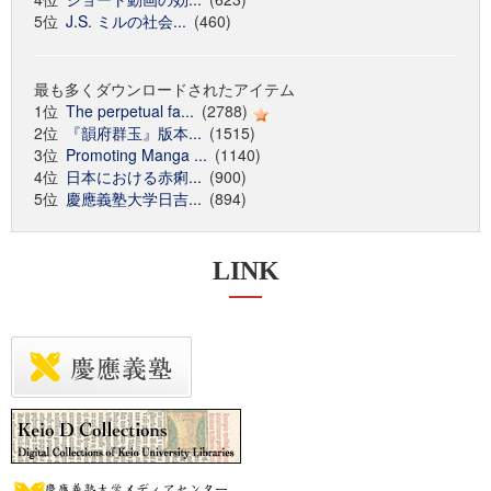
5位
J.S. ミルの社会...
(460)
最も多くダウンロードされたアイテム
1位
The perpetual fa...
(2788)
2位
『韻府群玉』版本...
(1515)
3位
Promoting Manga ...
(1140)
4位
日本における赤痢...
(900)
5位
慶應義塾大学日吉...
(894)
LINK