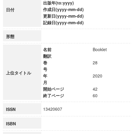
出版年(to:yyyy)
作成日(yyyy-mm-dd)
日付
更新日(yyyy-mm-dd)
記録日(yyyy-mm-dd)
形態
名前
Booklet
翻訳
巻
28
号
上位タイトル
年
2020
月
開始ページ
42
終了ページ
60
13420607
ISSN
ISBN