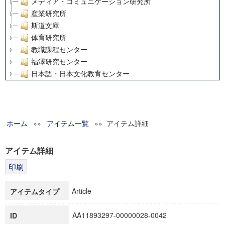
メディア・コミュニケーション研究所
産業研究所
斯道文庫
体育研究所
教職課程センター
福澤研究センター
日本語・日本文化教育センター
アート・センター
外国語教育研究センター
デジタルメディア・コンテンツ統合研究センター
ホーム
»»
グローバルリサーチインスティテュート
アイテム一覧
»» アイテム詳細
塾内助成報告書
科学研究費補助金研究成果報告書
アイテム詳細
21世紀COEプログラム
慶應義塾大学グローバルCOEプログラム市民社会ガバナンス
慶應義塾大学グローバルCOEプログラム論理と感性の先端的
Article
アイテムタイプ
博士課程教育リーディングプログラム「超成熟社会発展のサ
学術雑誌掲載論文等(8)
AA11893297-00000028-0042
ID
その他