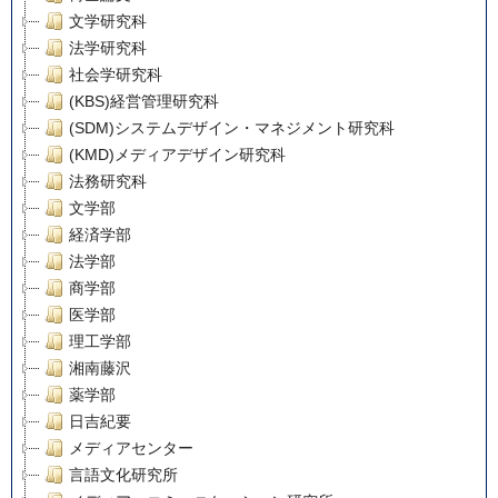
文学研究科
法学研究科
社会学研究科
(KBS)経営管理研究科
(SDM)システムデザイン・マネジメント研究科
(KMD)メディアデザイン研究科
法務研究科
文学部
経済学部
法学部
商学部
医学部
理工学部
湘南藤沢
薬学部
日吉紀要
メディアセンター
言語文化研究所