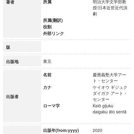
所属
明治大学文学部教
著者
授/日本近世近代演
劇
所属(翻訳)
役割
外部リンク
版
東京
出版地
名前
慶應義塾大学アー
ト・センター
カナ
ケイオウ ギジュク
ダイガク アート・
出版者
センター
ローマ字
Keiō gijuku
daigaku āto sentā
出版年(from:yyyy)
2020