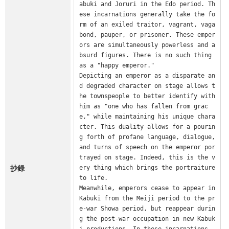
abuki and Joruri in the Edo period. Th
ese incarnations generally take the fo
rm of an exiled traitor, vagrant, vaga
bond, pauper, or prisoner. These emper
ors are simultaneously powerless and a
bsurd figures. There is no such thing 
as a "happy emperor."

Depicting an emperor as a disparate an
d degraded character on stage allows t
he townspeople to better identify with 
him as "one who has fallen from grac
e," while maintaining his unique chara
cter. This duality allows for a pourin
g forth of profane language, dialogue, 
and turns of speech on the emperor por
trayed on stage. Indeed, this is the v
抄録
ery thing which brings the portraiture 
to life.

Meanwhile, emperors cease to appear in 
Kabuki from the Meiji period to the pr
e-war Showa period, but reappear durin
g the post-war occupation in new Kabuk
i productions. In these incarnations, 