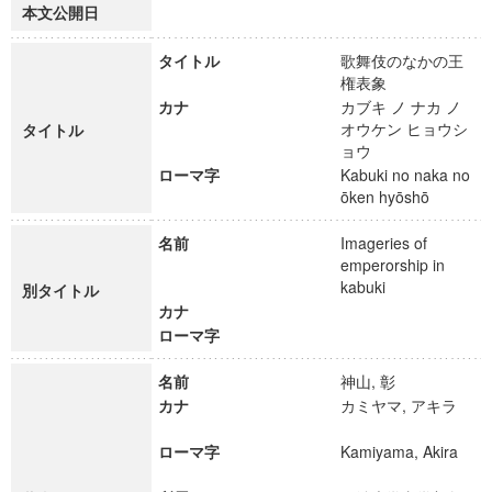
本文公開日
タイトル
歌舞伎のなかの王
権表象
カナ
カブキ ノ ナカ ノ
オウケン ヒョウシ
タイトル
ョウ
ローマ字
Kabuki no naka no
ōken hyōshō
名前
Imageries of
emperorship in
kabuki
別タイトル
カナ
ローマ字
名前
神山, 彰
カナ
カミヤマ, アキラ
ローマ字
Kamiyama, Akira