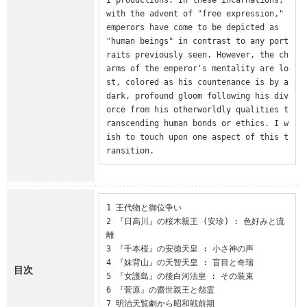
with the advent of "free expression," 
emperors have come to be depicted as 
"human beings" in contrast to any port
raits previously seen. However, the ch
arms of the emperor's mentality are lo
st, colored as his countenance is by a 
dark, profound gloom following his div
orce from his otherworldly qualities t
ranscending human bonds or ethics. I w
ish to touch upon one aspect of this t
ransition.
1 王代物と御位争い

2 『日高川』の桜木親王 (安珍) : 色好みと流
離

3 『千本桜』の安徳天皇 : 小さ神の声

4 『妹背山』の天智天皇 : 盲目と奇瑞

目次
5 『女護島』の後白河法皇 : その装束

6 『菅原』の齋世親王と怨霊

7 明治天覧劇から昭和戦前期
