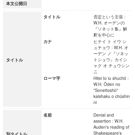
本文公開日
タイトル
否定という主張 :
W.H. オーデンの
『ソネット集』解
釈を中心に
カナ
ヒテイ ト イウ シ
ュチョウ : W.H. オ
ーデン ノ『ソネッ
トシュウ』カイシ
タイトル
ャク オ チュウシン
ニ
ローマ字
Hitei to iu shuchō :
W.H. Ōden no
"Sonettoshū"
kaishaku o chūshin
ni
名前
Denial and
assertion : W.H.
Auden's reading of
Shakespeare's
別タイトル