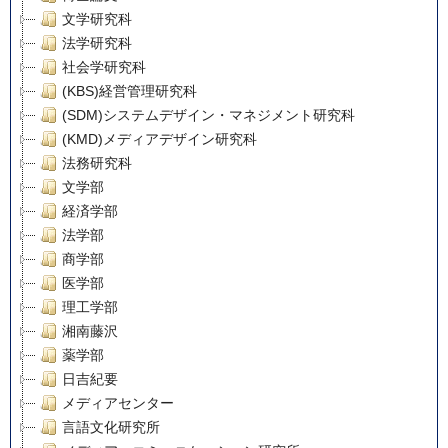
文学研究科
法学研究科
社会学研究科
(KBS)経営管理研究科
(SDM)システムデザイン・マネジメント研究科
(KMD)メディアデザイン研究科
法務研究科
文学部
経済学部
法学部
商学部
医学部
理工学部
湘南藤沢
薬学部
日吉紀要
メディアセンター
言語文化研究所