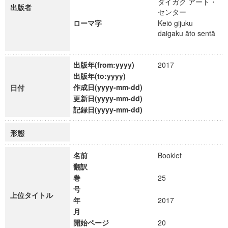
ダイガク アート・
出版者
センター
ローマ字
Keiō gijuku
daigaku āto sentā
出版年(from:yyyy)
2017
出版年(to:yyyy)
作成日(yyyy-mm-dd)
日付
更新日(yyyy-mm-dd)
記録日(yyyy-mm-dd)
形態
名前
Booklet
翻訳
巻
25
号
上位タイトル
年
2017
月
開始ページ
20