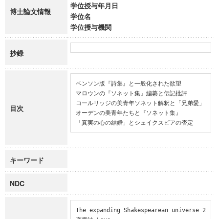
学位授与年月日
博士論文情報
学位名
学位授与機関
抄録
ベンソン版『詩集』と一般化された欲望

マロウンの『ソネット集』編纂と伝記批評

コールリッジの美青年ソネット解釈と「兄弟愛」

目次
オーデンの美青年たちと『ソネット集』

「真実の心の結婚」とシェイクスピアの否定
キーワード
NDC
The expanding Shakespearean universe 2
