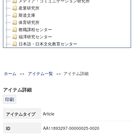
メディア・コミュニケーション研究所
産業研究所
斯道文庫
体育研究所
教職課程センター
福澤研究センター
日本語・日本文化教育センター
アート・センター
外国語教育研究センター
デジタルメディア・コンテンツ統合研究センター
ホーム
»»
グローバルリサーチインスティテュート
アイテム一覧
»» アイテム詳細
塾内助成報告書
科学研究費補助金研究成果報告書
アイテム詳細
21世紀COEプログラム
慶應義塾大学グローバルCOEプログラム市民社会ガバナンス
慶應義塾大学グローバルCOEプログラム論理と感性の先端的
Article
アイテムタイプ
博士課程教育リーディングプログラム「超成熟社会発展のサ
学術雑誌掲載論文等(8)
AA11893297-00000025-0020
ID
その他