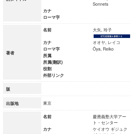
Sonnets
カナ
ローマ字
名前
大矢, 玲子
カナ
オオヤ, レイコ
ローマ字
Ōya, Reiko
著者
所属
所属(翻訳)
役割
外部リンク
版
東京
出版地
名前
慶應義塾大学アー
ト・センター
カナ
ケイオウ ギジュク