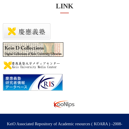
LINK
KeiO Associated Repository of Academic resources ( KOARA ) -2008-