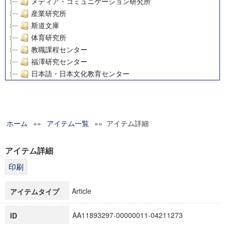
メディア・コミュニケーション研究所
産業研究所
斯道文庫
体育研究所
教職課程センター
福澤研究センター
日本語・日本文化教育センター
アート・センター
外国語教育研究センター
デジタルメディア・コンテンツ統合研究センター
ホーム
»»
グローバルリサーチインスティテュート
アイテム一覧
»» アイテム詳細
塾内助成報告書
科学研究費補助金研究成果報告書
アイテム詳細
21世紀COEプログラム
慶應義塾大学グローバルCOEプログラム市民社会ガバナンス
慶應義塾大学グローバルCOEプログラム論理と感性の先端的
Article
アイテムタイプ
博士課程教育リーディングプログラム「超成熟社会発展のサ
学術雑誌掲載論文等(8)
AA11893297-00000011-04211273
ID
その他