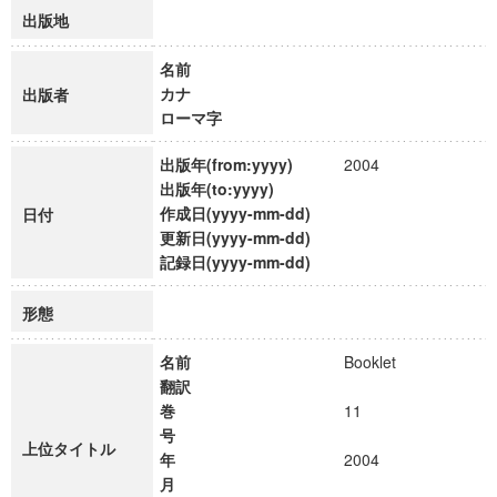
出版地
名前
カナ
出版者
ローマ字
出版年(from:yyyy)
2004
出版年(to:yyyy)
作成日(yyyy-mm-dd)
日付
更新日(yyyy-mm-dd)
記録日(yyyy-mm-dd)
形態
名前
Booklet
翻訳
巻
11
号
上位タイトル
年
2004
月