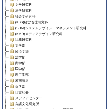
文学研究科
法学研究科
社会学研究科
(KBS)経営管理研究科
(SDM)システムデザイン・マネジメント研究科
(KMD)メディアデザイン研究科
法務研究科
文学部
経済学部
法学部
商学部
医学部
理工学部
湘南藤沢
薬学部
日吉紀要
メディアセンター
言語文化研究所