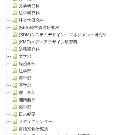
文学研究科
法学研究科
社会学研究科
(KBS)経営管理研究科
(SDM)システムデザイン・マネジメント研究科
(KMD)メディアデザイン研究科
法務研究科
文学部
経済学部
法学部
商学部
医学部
理工学部
湘南藤沢
薬学部
日吉紀要
メディアセンター
言語文化研究所