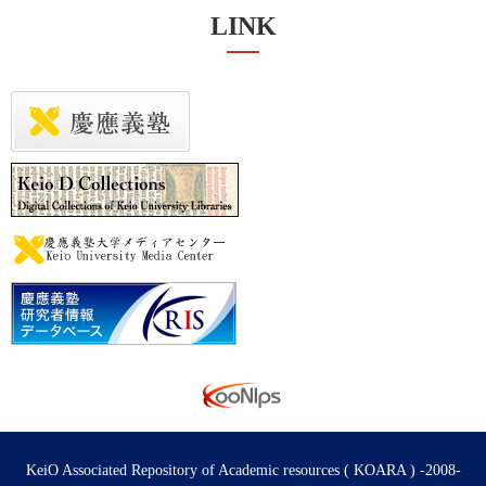
LINK
KeiO Associated Repository of Academic resources ( KOARA ) -2008-