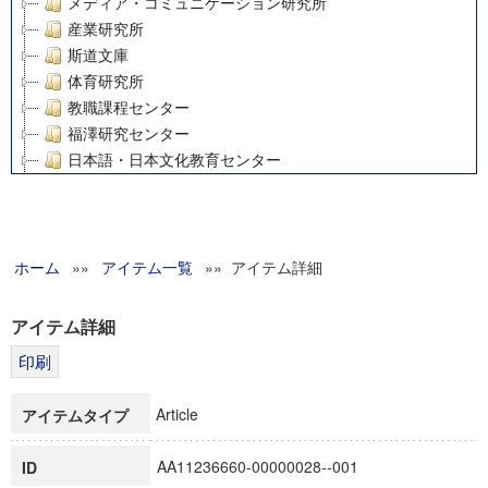
メディア・コミュニケーション研究所
産業研究所
斯道文庫
体育研究所
教職課程センター
福澤研究センター
日本語・日本文化教育センター
アート・センター
外国語教育研究センター
デジタルメディア・コンテンツ統合研究センター
ホーム
»»
グローバルリサーチインスティテュート
アイテム一覧
»» アイテム詳細
塾内助成報告書
科学研究費補助金研究成果報告書
アイテム詳細
21世紀COEプログラム
慶應義塾大学グローバルCOEプログラム市民社会ガバナンス
慶應義塾大学グローバルCOEプログラム論理と感性の先端的
Article
アイテムタイプ
博士課程教育リーディングプログラム「超成熟社会発展のサ
学術雑誌掲載論文等(8)
AA11236660-00000028--001
ID
その他