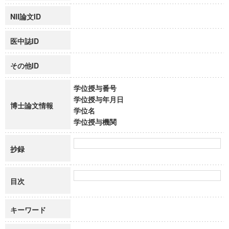
NII論文ID
医中誌ID
その他ID
学位授与番号
学位授与年月日
博士論文情報
学位名
学位授与機関
抄録
目次
キーワード