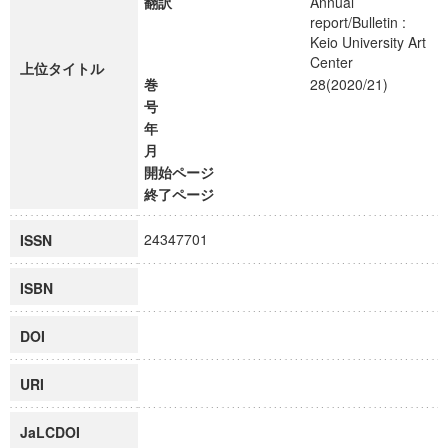
翻訳
Annual
report/Bulletin :
Keio University Art
Center
上位タイトル
巻
28(2020/21)
号
年
月
開始ページ
終了ページ
24347701
ISSN
ISBN
DOI
URI
JaLCDOI