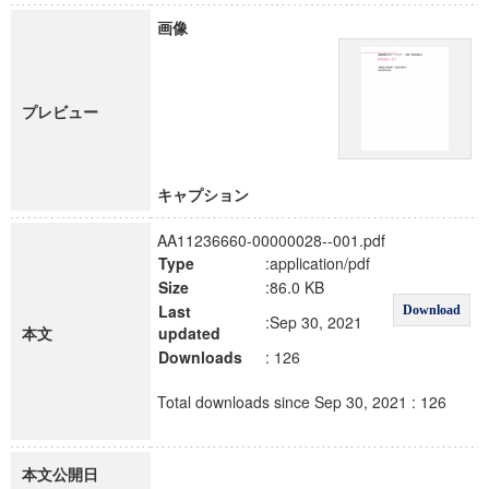
画像
プレビュー
キャプション
AA11236660-00000028--001.pdf
Type
:application/pdf
Size
:86.0 KB
Last
Download
:Sep 30, 2021
本文
updated
Downloads
: 126
Total downloads since Sep 30, 2021 : 126
本文公開日