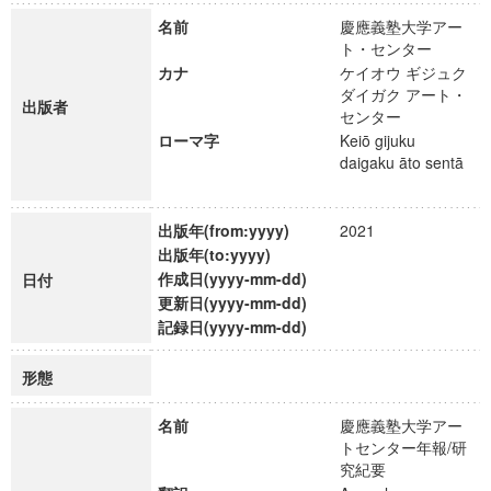
名前
慶應義塾大学アー
ト・センター
カナ
ケイオウ ギジュク
ダイガク アート・
出版者
センター
ローマ字
Keiō gijuku
daigaku āto sentā
出版年(from:yyyy)
2021
出版年(to:yyyy)
作成日(yyyy-mm-dd)
日付
更新日(yyyy-mm-dd)
記録日(yyyy-mm-dd)
形態
名前
慶應義塾大学アー
トセンター年報/研
究紀要