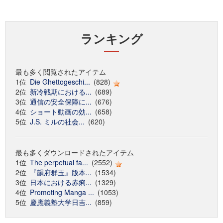
ランキング
最も多く閲覧されたアイテム
1位
Die Ghettogeschi...
(828)
2位
新冷戦期における...
(689)
3位
通信の安全保障に...
(676)
4位
ショート動画の効...
(658)
5位
J.S. ミルの社会...
(620)
最も多くダウンロードされたアイテム
1位
The perpetual fa...
(2552)
2位
『韻府群玉』版本...
(1534)
3位
日本における赤痢...
(1329)
4位
Promoting Manga ...
(1053)
5位
慶應義塾大学日吉...
(859)