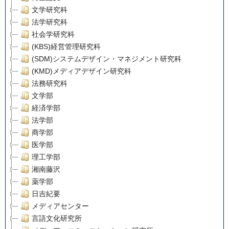
文学研究科
法学研究科
社会学研究科
(KBS)経営管理研究科
(SDM)システムデザイン・マネジメント研究科
(KMD)メディアデザイン研究科
法務研究科
文学部
経済学部
法学部
商学部
医学部
理工学部
湘南藤沢
薬学部
日吉紀要
メディアセンター
言語文化研究所