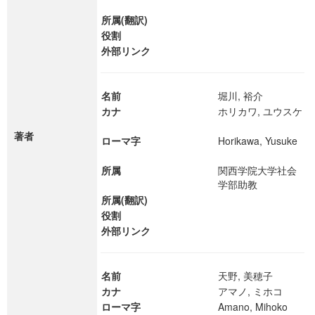
所属(翻訳)
役割
外部リンク
名前
堀川, 裕介
カナ
ホリカワ, ユウスケ
著者
ローマ字
Horikawa, Yusuke
所属
関西学院大学社会
学部助教
所属(翻訳)
役割
外部リンク
名前
天野, 美穂子
カナ
アマノ, ミホコ
ローマ字
Amano, Mihoko