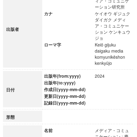
ィア・コミュニケ
ーション研究所
カナ
ケイオウ ギジュク
ダイガク メディ
ア・コミュニケー
出版者
ション ケンキュウ
ジョ
ローマ字
Keiō gijuku
daigaku media
komyunikēshon
kenkyūjo
出版年(from:yyyy)
2024
出版年(to:yyyy)
作成日(yyyy-mm-dd)
日付
更新日(yyyy-mm-dd)
記録日(yyyy-mm-dd)
形態
名前
メディア・コミュ
ニケーション : 慶