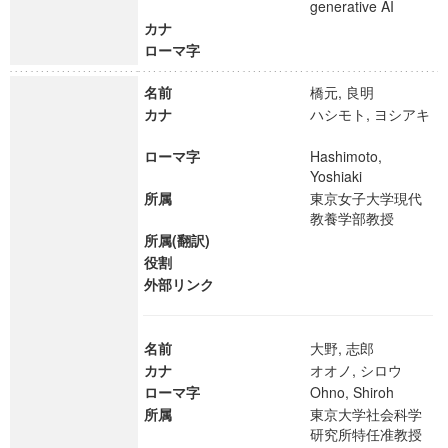
generative AI
カナ
ローマ字
名前
橋元, 良明
カナ
ハシモト, ヨシアキ
ローマ字
Hashimoto,
Yoshiaki
所属
東京女子大学現代
教養学部教授
所属(翻訳)
役割
外部リンク
名前
大野, 志郎
カナ
オオノ, シロウ
ローマ字
Ohno, Shiroh
所属
東京大学社会科学
研究所特任准教授