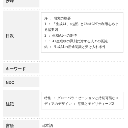
抄録
序 : 研究の概要

1 : 「生成AI」の認知とChatGPTの利用をめぐ
る諸要因

目次
2 : 生成AIへの期待

3 : AI生成物の識別に対する人々の認識

結 : 生成AIの用途認識と受け入れ条件
キーワード
NDC
特集 : グローバライゼーションと持続可能なメ
注記
ディアのデザイン : 意識とモビリティーズ2
日本語
言語