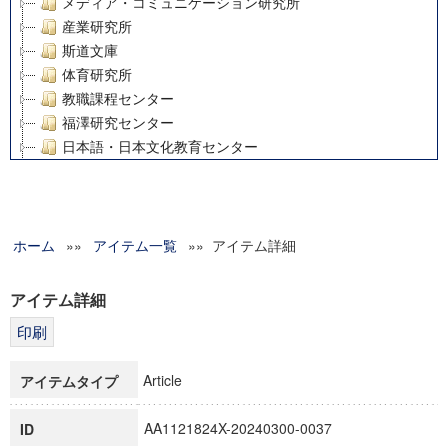
メディア・コミュニケーション研究所
産業研究所
斯道文庫
体育研究所
教職課程センター
福澤研究センター
日本語・日本文化教育センター
アート・センター
外国語教育研究センター
デジタルメディア・コンテンツ統合研究センター
ホーム
»»
グローバルリサーチインスティテュート
アイテム一覧
»» アイテム詳細
塾内助成報告書
科学研究費補助金研究成果報告書
アイテム詳細
21世紀COEプログラム
慶應義塾大学グローバルCOEプログラム市民社会ガバナンス
慶應義塾大学グローバルCOEプログラム論理と感性の先端的
Article
アイテムタイプ
博士課程教育リーディングプログラム「超成熟社会発展のサ
学術雑誌掲載論文等(8)
AA1121824X-20240300-0037
ID
その他