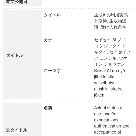
本文公開日
タイトル
生成AIの利用実態
と期待, 生成物認
識, 受け入れ条件
カナ
セイセイ AI ノ リ
ヨウ ジッタイ ト
キタイ, セイセイブ
タイトル
ツ ニンシキ, ウケ
イレ ジョウケン
ローマ字
Seisei AI no riyō
jittai to kitai,
seiseibutsu
ninshiki, ukeire
jōken
名前
Actual status of
use, user’s
expectations,
authentication and
別タイトル
acceptance of