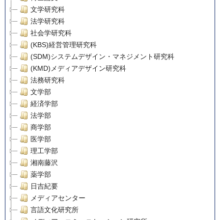
文学研究科
法学研究科
社会学研究科
(KBS)経営管理研究科
(SDM)システムデザイン・マネジメント研究科
(KMD)メディアデザイン研究科
法務研究科
文学部
経済学部
法学部
商学部
医学部
理工学部
湘南藤沢
薬学部
日吉紀要
メディアセンター
言語文化研究所