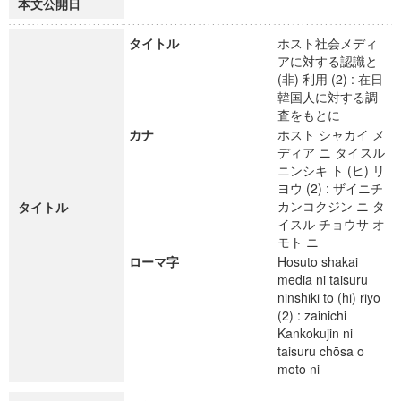
本文公開日
タイトル
ホスト社会メディ
アに対する認識と
(非) 利用 (2) : 在日
韓国人に対する調
査をもとに
カナ
ホスト シャカイ メ
ディア ニ タイスル
ニンシキ ト (ヒ) リ
ヨウ (2) : ザイニチ
カンコクジン ニ タ
タイトル
イスル チョウサ オ
モト ニ
ローマ字
Hosuto shakai
media ni taisuru
ninshiki to (hi) riyō
(2) : zainichi
Kankokujin ni
taisuru chōsa o
moto ni