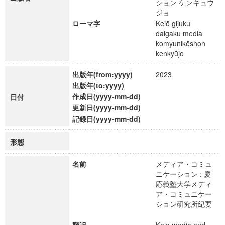
ション ケンキュウ
ジョ
ローマ字
Keiō gijuku
daigaku media
komyunikēshon
kenkyūjo
出版年(from:yyyy)
2023
出版年(to:yyyy)
作成日(yyyy-mm-dd)
日付
更新日(yyyy-mm-dd)
記録日(yyyy-mm-dd)
形態
名前
メディア・コミュ
ニケーション : 慶
応義塾大学メディ
ア・コミュニケー
ション研究所紀要