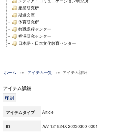
メディア・コミュニケーション研究所
産業研究所
斯道文庫
体育研究所
教職課程センター
福澤研究センター
日本語・日本文化教育センター
アート・センター
外国語教育研究センター
デジタルメディア・コンテンツ統合研究センター
ホーム
»»
グローバルリサーチインスティテュート
アイテム一覧
»» アイテム詳細
塾内助成報告書
科学研究費補助金研究成果報告書
アイテム詳細
21世紀COEプログラム
慶應義塾大学グローバルCOEプログラム市民社会ガバナンス
慶應義塾大学グローバルCOEプログラム論理と感性の先端的
Article
アイテムタイプ
博士課程教育リーディングプログラム「超成熟社会発展のサ
学術雑誌掲載論文等(8)
AA1121824X-20230300-0001
ID
その他