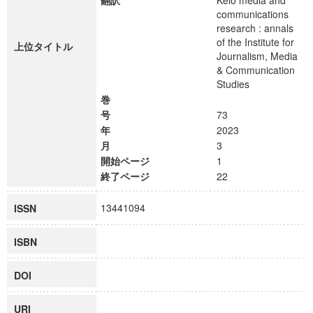
翻訳
Keio media and
communications
research : annals
of the Institute for
上位タイトル
Journalism, Media
& Communication
Studies
巻
号
73
年
2023
月
3
開始ページ
1
終了ページ
22
13441094
ISSN
ISBN
DOI
URI