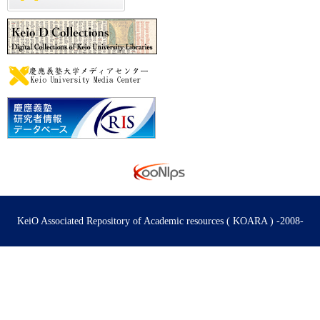
KeiO Associated Repository of Academic resources ( KOARA ) -2008-