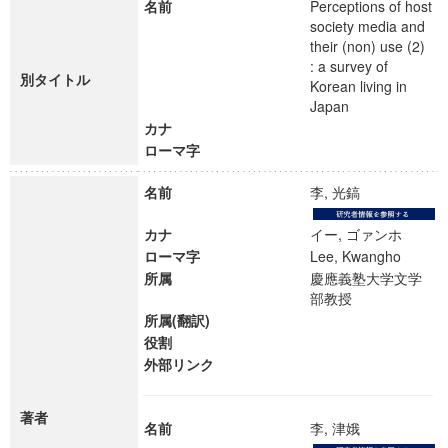
名前
Perceptions of host
society media and
their (non) use (2)
: a survey of
別タイトル
Korean living in
Japan
カナ
ローマ字
名前
李, 光鎬
カナ
イー, ゴァンホ
ローマ字
Lee, Kwangho
所属
慶應義塾大学文学
部教授
所属(翻訳)
役割
外部リンク
著者
名前
李, 津娥