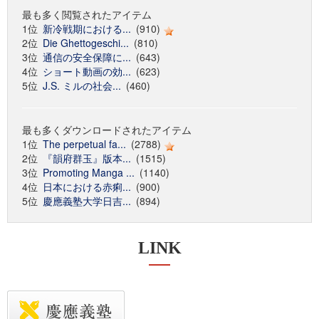
最も多く閲覧されたアイテム
1位
新冷戦期における...
(910)
2位
Die Ghettogeschi...
(810)
3位
通信の安全保障に...
(643)
4位
ショート動画の効...
(623)
5位
J.S. ミルの社会...
(460)
最も多くダウンロードされたアイテム
1位
The perpetual fa...
(2788)
2位
『韻府群玉』版本...
(1515)
3位
Promoting Manga ...
(1140)
4位
日本における赤痢...
(900)
5位
慶應義塾大学日吉...
(894)
LINK