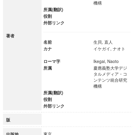
機構
所属(翻訳)
役割
外部リンク
著者
名前
生貝, 直人
カナ
イケガイ, ナオト
ローマ字
Ikegai, Naoto
所属
慶應義塾大学デジ
タルメディア・コ
ンテンツ統合研究
機構
所属(翻訳)
役割
外部リンク
版
東京
出版地