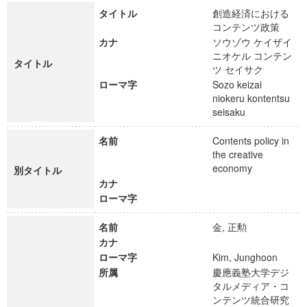
タイトル
創造経済における
コンテンツ政策
カナ
ソウゾウ ケイザイ
ニオケル コンテン
タイトル
ツ セイサク
ローマ字
Sozo keizai
niokeru kontentsu
seisaku
名前
Contents policy in
the creative
economy
別タイトル
カナ
ローマ字
名前
金, 正勲
カナ
ローマ字
Kim, Junghoon
所属
慶應義塾大学デジ
タルメディア・コ
ンテンツ統合研究