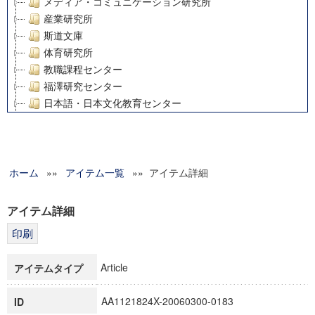
メディア・コミュニケーション研究所
産業研究所
斯道文庫
体育研究所
教職課程センター
福澤研究センター
日本語・日本文化教育センター
アート・センター
外国語教育研究センター
デジタルメディア・コンテンツ統合研究センター
ホーム
»»
グローバルリサーチインスティテュート
アイテム一覧
»» アイテム詳細
塾内助成報告書
科学研究費補助金研究成果報告書
アイテム詳細
21世紀COEプログラム
慶應義塾大学グローバルCOEプログラム市民社会ガバナンス
慶應義塾大学グローバルCOEプログラム論理と感性の先端的
Article
アイテムタイプ
博士課程教育リーディングプログラム「超成熟社会発展のサ
学術雑誌掲載論文等(8)
AA1121824X-20060300-0183
ID
その他