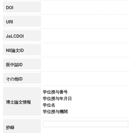
DOI
URI
JaLCDOI
NII論文ID
医中誌ID
その他ID
学位授与番号
学位授与年月日
博士論文情報
学位名
学位授与機関
抄録