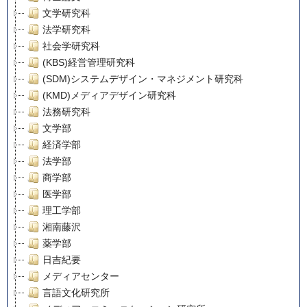
文学研究科
法学研究科
社会学研究科
(KBS)経営管理研究科
(SDM)システムデザイン・マネジメント研究科
(KMD)メディアデザイン研究科
法務研究科
文学部
経済学部
法学部
商学部
医学部
理工学部
湘南藤沢
薬学部
日吉紀要
メディアセンター
言語文化研究所