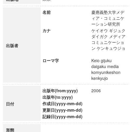
名前
慶應義塾大学メデ
ィア・コミュニケ
ーション研究所
カナ
ケイオウ ギジュク
ダイガク メディア
コミュニケーショ
出版者
ン ケンキュウジョ
ローマ字
Keio gijuku
daigaku media
komyunikeshon
kenkyujo
出版年(from:yyyy)
2006
出版年(to:yyyy)
作成日(yyyy-mm-dd)
日付
更新日(yyyy-mm-dd)
記録日(yyyy-mm-dd)
形態