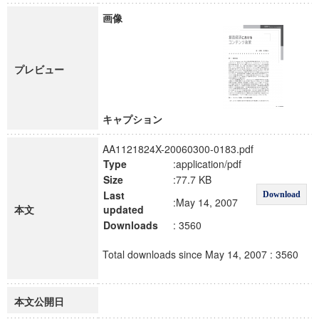
画像
プレビュー
キャプション
AA1121824X-20060300-0183.pdf
Type
:application/pdf
Size
:77.7 KB
Last
Download
:May 14, 2007
本文
updated
Downloads
: 3560
Total downloads since May 14, 2007 : 3560
本文公開日